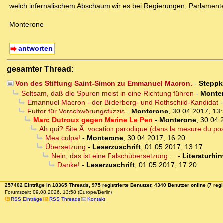
welch infernalischem Abschaum wir es bei Regierungen, Parlamenten
Monterone
antworten
gesamter Thread:
Von des Stiftung Saint-Simon zu Emmanuel Macron.
-
Steppk
Seltsam, daß die Spuren meist in eine Richtung führen
-
Monte
Emannuel Macron - der Bilderberg- und Rothschild-Kandidat
Futter für Verschwörungsfuzzis
-
Monterone
,
30.04.2017, 13
Marc Dutroux gegen Marine Le Pen
-
Monterone
,
30.04.
Ah qui? Site Ã vocation parodique (dans la mesure du poss
Mea culpa!
-
Monterone
,
30.04.2017, 16:20
Übersetzung
-
Leserzuschrift
,
01.05.2017, 13:17
Nein, das ist eine Falschübersetzung ...
-
Literaturhi
Danke!
-
Leserzuschrift
,
01.05.2017, 17:20
257402 Einträge in 18365 Threads, 975 registrierte Benutzer, 4340 Benutzer online (7 regi
Forumszeit: 09.08.2026, 13:58 (Europe/Berlin)
RSS Einträge
RSS Threads
Kontakt