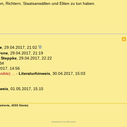
, Richtern, Staatsanwälten und Eliten zu tun haben.
e
,
29.04.2017, 21:02
rone
,
29.04.2017, 21:19
-
Steppke
,
29.04.2017, 22:22
:34
2017, 14:56
ible) ...
-
Literaturhinweis
,
30.04.2017, 15:03
nweis
,
01.05.2017, 15:15
strierte, 4333 Gäste)
powered by my little forum