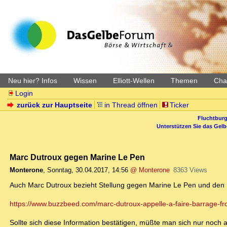
Neu hier? Infos
Wissen
Elliott-Wellen
Themen
Char
Login
zurück zur Hauptseite
in Thread öffnen
Ticker
Fluchtburg
Unterstützen Sie das Gel
Marc Dutroux gegen Marine Le Pen
Monterone
,
Sonntag, 30.04.2017, 14:56
@ Monterone
8363 Views
Auch Marc Dutroux bezieht Stellung gegen Marine Le Pen und den
https://www.buzzbeed.com/marc-dutroux-appelle-a-faire-barrage-fro
Sollte sich diese Information bestätigen, müßte man sich nur noch a