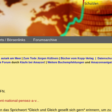
ts / Börsenlinks
Forumsarchive
 autark am Meer
|
Zum Tode Jürgen Küßners
|
Bücher vom Kopp-Verlag |
Datenschut
be Forum
durch
Käufe bei Amazon
! |
Weitere Buchempfehlungen
und
Amazonnavigat
 FN.
nt-national-pensez-a-v...
n das Sprichwort *Gleich und Gleich gesellt sich gern* erinnern, um zu