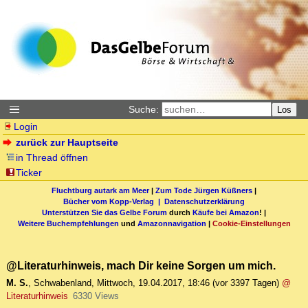
Suche:
Los
Login
zurück zur Hauptseite
in Thread öffnen
Ticker
Fluchtburg autark am Meer
|
Zum Tode Jürgen Küßners
|
Bücher vom Kopp-Verlag |
Datenschutzerklärung
Unterstützen Sie das Gelbe Forum
durch
Käufe bei Amazon
! |
Weitere Buchempfehlungen
und
Amazonnavigation
|
Cookie-Einstellungen
@Literaturhinweis, mach Dir keine Sorgen um mich.
M. S.
,
Schwabenland
,
Mittwoch, 19.04.2017, 18:46
(vor 3397 Tagen)
@
Literaturhinweis
6330 Views