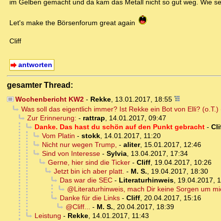
im Gelben gemacht und da kam das Metall nicht so gut weg. Wie se
Let's make the Börsenforum great again
Cliff
antworten
gesamter Thread:
Wochenbericht KW2
-
Rekke
,
13.01.2017, 18:55
Was soll das eigentlich immer? Ist Rekke ein Bot von Elli? (o.T.)
Zur Erinnerung:
-
rattrap
,
14.01.2017, 09:47
Danke. Das hast du schön auf den Punkt gebracht
-
Cli
Vom Platin
-
stokk
,
14.01.2017, 11:20
Nicht nur wegen Trump,
-
aliter
,
15.01.2017, 12:46
Sind von Interesse
-
Sylvia
,
13.04.2017, 17:34
Gerne, hier sind die Ticker
-
Cliff
,
19.04.2017, 10:26
Jetzt bin ich aber platt.
-
M. S.
,
19.04.2017, 18:30
Das war die SEC
-
Literaturhinweis
,
19.04.2017, 
@Literaturhinweis, mach Dir keine Sorgen um mi
Danke für die Links
-
Cliff
,
20.04.2017, 15:16
@Cliff...
-
M. S.
,
20.04.2017, 18:39
Leistung
-
Rekke
,
14.01.2017, 11:43