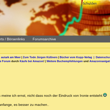
ts / Börsenlinks
Forumsarchive
 autark am Meer
|
Zum Tode Jürgen Küßners
|
Bücher vom Kopp-Verlag |
Datenschut
be Forum
durch
Käufe bei Amazon
! |
Weitere Buchempfehlungen
und
Amazonnavigat
 meine ich ernst, nicht dass noch der Eindruck von Ironie entsteht.
 anfange, es besser zu machen..