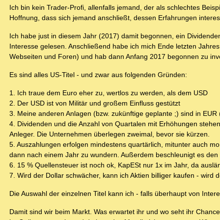
Ich bin kein Trader-Profi, allenfalls jemand, der als schlechtes Be
Hoffnung, dass sich jemand anschließt, dessen Erfahrungen inter
Ich habe just in diesem Jahr (2017) damit begonnen, ein Dividen
Interesse gelesen. Anschließend habe ich mich Ende letzten Jahres 
Webseiten und Foren) und hab dann Anfang 2017 begonnen zu investi
Es sind alles US-Titel - und zwar aus folgenden Gründen:
1. Ich traue dem Euro eher zu, wertlos zu werden, als dem USD
2. Der USD ist von Militär und großem Einfluss gestützt
3. Meine anderen Anlagen (bzw. zukünftige geplante ;) sind in EUR (D
4. Dividenden und die Anzahl von Quartalen mit Erhöhungen stehen
Anleger. Die Unternehmen überlegen zweimal, bevor sie kürzen.
5. Auszahlungen erfolgen mindestens quartärlich, mitunter auch mo
dann nach einem Jahr zu wundern. Außerdem beschleunigt es den Z
6. 15 % Quellensteuer ist noch ok, KapESt nur 1x im Jahr, da auslä
7. Wird der Dollar schwächer, kann ich Aktien billiger kaufen - wird 
Die Auswahl der einzelnen Titel kann ich - falls überhaupt von Inter
Damit sind wir beim Markt. Was erwartet ihr und wo seht ihr Chance