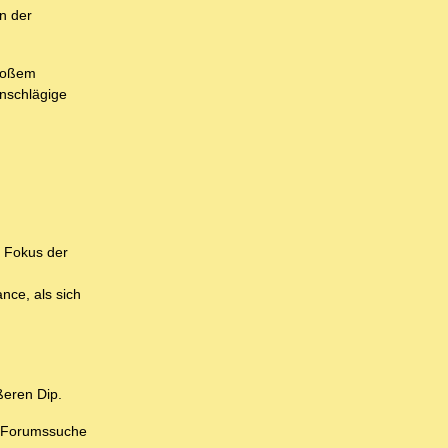
in der
großem
inschlägige
m Fokus der
nce, als sich
ßeren Dip.
ne Forumssuche