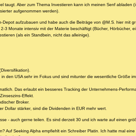
ispiel taugt. Aber zum Thema Investieren kann ich meinen Senf abladen (
essierter aufgenommen werden).
den-Depot aufzubauen und habe auch die Beiträge von @M.S. hier mit 
2-3 Monate intensiv mit der Materie beschäftigt (Bücher, Hörbücher, e
eren (als ein Standbein, nicht das alleinige).
iversifikation).
 in den USA sehr im Fokus und sind mitunter die wesentliche Größe i
natlich. Das erlaubt ein besseres Tracking der Unternehmens-Performa
inseszins-Effekt.
ndischer Broker.
der Dollar stärker, sind die Dividenden in EUR mehr wert.
esse - auch gerne teilen. Es sind derzeit 30 und ich warte auf einen grö
n? Auf Seeking Alpha empfiehlt ein Schreiber Platin. Ich hatte mal ei