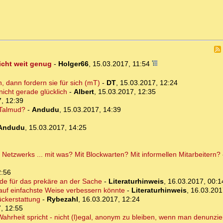
icht weit genug
-
Holger66
,
15.03.2017, 11:54
dann fordern sie für sich (mT)
-
DT
,
15.03.2017, 12:24
icht gerade glücklich
-
Albert
,
15.03.2017, 12:35
, 12:39
 Talmud?
-
Andudu
,
15.03.2017, 14:39
Andudu
,
15.03.2017, 14:25
tzwerks ... mit was? Mit Blockwarten? Mit informellen Mitarbeitern?
2:56
de für das prekäre an der Sache
-
Literaturhinweis
,
16.03.2017, 00:1
uf einfachste Weise verbessern könnte
-
Literaturhinweis
,
16.03.201
ckerstattung
-
Rybezahl
,
16.03.2017, 12:24
, 12:55
ahrheit spricht - nicht (l)egal, anonym zu bleiben, wenn man denunzie