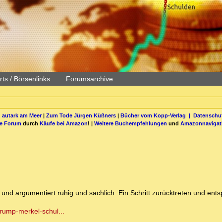
ts / Börsenlinks
Forumsarchive
 autark am Meer
|
Zum Tode Jürgen Küßners
|
Bücher vom Kopp-Verlag |
Datenschut
be Forum
durch
Käufe bei Amazon
! |
Weitere Buchempfehlungen
und
Amazonnavigat
 und argumentiert ruhig und sachlich. Ein Schritt zurücktreten und ent
trump-merkel-schul...