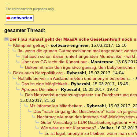
--
For entertainment purposes only.
antworten
gesamter Thread:
Der Frau Künast geht der MaasÂ´sche Gesetzentwurf noch n
Klempner gefragt
-
software-engineer
,
15.03.2017, 12:10
Ja, wenn die grünen Gutmenschinnen mal angepöbelt werden, 
Hat auch schon diese runterhängenden Mundwinkel - wirkt n
Über das GG lacht die Künast nur
-
Monterone
,
15.03.2017
Bekommt man den irgendwo günstig, den babylonischen
Dazu auch Netzpolitik.org
-
Rybezahl
,
15.03.2017, 14:04
Notfalls Server im Ausland mieten und anonym betreiben...
-
Das ist eine Möglichkeit
-
Rybezahl
,
15.03.2017, 15:45
Apropos Definition
-
Rybezahl
,
15.03.2017, 19:42
Das Netzwerkdurchsetzungsgesetz zur Durchsetzung des Ne
15.03.2017, 21:53
Mit informellen Mitarbeitern
-
Rybezahl
,
15.03.2017, 2
Das "nach Eingang der Beschwerde" halte ich ja gera
Nachtrag: wie man das Internet-Haß-Meldesystem a
Guter Vorschlag: 5 EUR Bearbeitungsgebühr + Rü
Wie wäre es mit Klarnamen?
-
Volker
,
16.03.2017
Es ist legal, anonym zu bleiben, wenn man die W