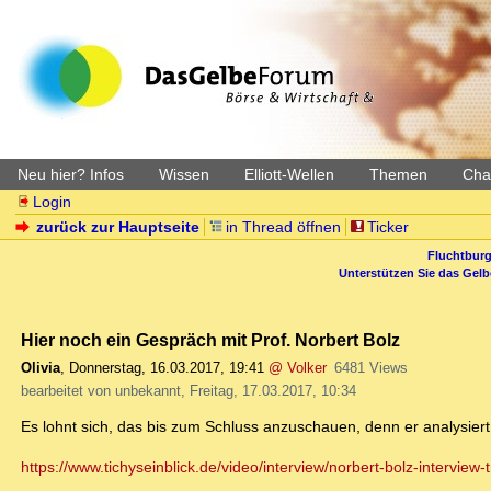
Neu hier? Infos
Wissen
Elliott-Wellen
Themen
Char
Login
zurück zur Hauptseite
in Thread öffnen
Ticker
Fluchtburg
Unterstützen Sie das Gel
Hier noch ein Gespräch mit Prof. Norbert Bolz
Olivia
,
Donnerstag, 16.03.2017, 19:41
@ Volker
6481 Views
bearbeitet von unbekannt, Freitag, 17.03.2017, 10:34
Es lohnt sich, das bis zum Schluss anzuschauen, denn er analysiert
https://www.tichyseinblick.de/video/interview/norbert-bolz-interview-