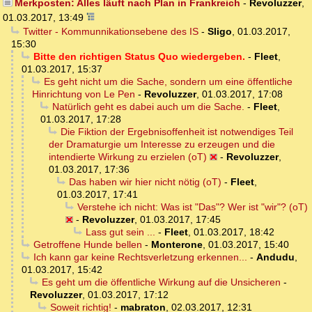
Merkposten: Alles läuft nach Plan in Frankreich
-
Revoluzzer
,
01.03.2017, 13:49
Twitter - Kommunnikationsebene des IS
-
Sligo
,
01.03.2017,
15:30
Bitte den richtigen Status Quo wiedergeben.
-
Fleet
,
01.03.2017, 15:37
Es geht nicht um die Sache, sondern um eine öffentliche
Hinrichtung von Le Pen
-
Revoluzzer
,
01.03.2017, 17:08
Natürlich geht es dabei auch um die Sache.
-
Fleet
,
01.03.2017, 17:28
Die Fiktion der Ergebnisoffenheit ist notwendiges Teil
der Dramaturgie um Interesse zu erzeugen und die
intendierte Wirkung zu erzielen (oT)
-
Revoluzzer
,
01.03.2017, 17:36
Das haben wir hier nicht nötig (oT)
-
Fleet
,
01.03.2017, 17:41
Verstehe ich nicht: Was ist "Das"? Wer ist "wir"? (oT)
-
Revoluzzer
,
01.03.2017, 17:45
Lass gut sein ...
-
Fleet
,
01.03.2017, 18:42
Getroffene Hunde bellen
-
Monterone
,
01.03.2017, 15:40
Ich kann gar keine Rechtsverletzung erkennen...
-
Andudu
,
01.03.2017, 15:42
Es geht um die öffentliche Wirkung auf die Unsicheren
-
Revoluzzer
,
01.03.2017, 17:12
Soweit richtig!
-
mabraton
,
02.03.2017, 12:31