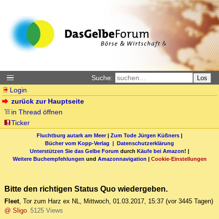
Suche:
Los
Login
zurück zur Hauptseite
in Thread öffnen
Ticker
Fluchtburg autark am Meer
|
Zum Tode Jürgen Küßners
|
Bücher vom Kopp-Verlag |
Datenschutzerklärung
Unterstützen Sie das Gelbe Forum
durch
Käufe bei Amazon
! |
Weitere Buchempfehlungen
und
Amazonnavigation
|
Cookie-Einstellungen
Bitte den richtigen Status Quo wiedergeben.
Fleet
,
Tor zum Harz ex NL
,
Mittwoch, 01.03.2017, 15:37
(vor 3445 Tagen)
@ Sligo
5125 Views