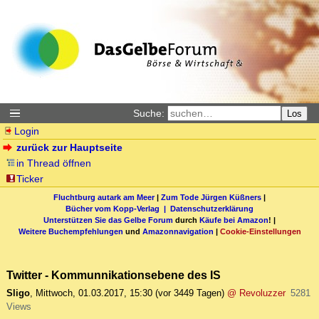
Suche:
Los
Login
zurück zur Hauptseite
in Thread öffnen
Ticker
Fluchtburg autark am Meer
|
Zum Tode Jürgen Küßners
|
Bücher vom Kopp-Verlag |
Datenschutzerklärung
Unterstützen Sie das Gelbe Forum
durch
Käufe bei Amazon
! |
Weitere Buchempfehlungen
und
Amazonnavigation
|
Cookie-Einstellungen
Twitter - Kommunnikationsebene des IS
Sligo
,
Mittwoch, 01.03.2017, 15:30
(vor 3449 Tagen)
@ Revoluzzer
5281
Views