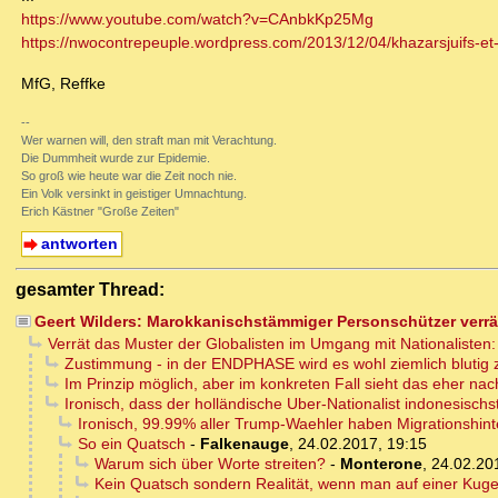
https://www.youtube.com/watch?v=CAnbkKp25Mg
https://nwocontrepeuple.wordpress.com/2013/12/04/khazarsjuifs-et-
MfG, Reffke
--
Wer warnen will, den straft man mit Verachtung.
Die Dummheit wurde zur Epidemie.
So groß wie heute war die Zeit noch nie.
Ein Volk versinkt in geistiger Umnachtung.
Erich Kästner "Große Zeiten"
antworten
gesamter Thread:
Geert Wilders: Marokkanischstämmiger Personschützer verrät
Verrät das Muster der Globalisten im Umgang mit Nationaliste
Zustimmung - in der ENDPHASE wird es wohl ziemlich blutig
Im Prinzip möglich, aber im konkreten Fall sieht das eher na
Ironisch, dass der holländische Uber-Nationalist indonesischs
Ironisch, 99.99% aller Trump-Waehler haben Migrationshint
So ein Quatsch
-
Falkenauge
,
24.02.2017, 19:15
Warum sich über Worte streiten?
-
Monterone
,
24.02.20
Kein Quatsch sondern Realität, wenn man auf einer Kugel