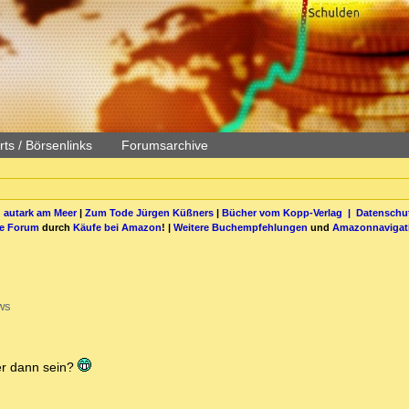
ts / Börsenlinks
Forumsarchive
 autark am Meer
|
Zum Tode Jürgen Küßners
|
Bücher vom Kopp-Verlag |
Datenschut
be Forum
durch
Käufe bei Amazon
! |
Weitere Buchempfehlungen
und
Amazonnavigat
ws
er dann sein?