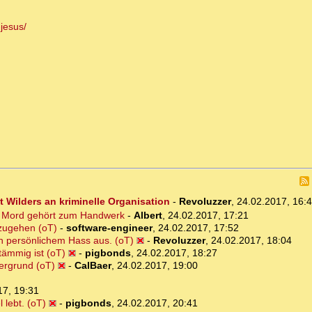
jesus/
 Wilders an kriminelle Organisation
-
Revoluzzer
,
24.02.2017, 16:
n: Mord gehört zum Handwerk
-
Albert
,
24.02.2017, 17:21
 zugehen (oT)
-
software-engineer
,
24.02.2017, 17:52
ch persönlichem Hass aus. (oT)
-
Revoluzzer
,
24.02.2017, 18:04
tämmig ist (oT)
-
pigbonds
,
24.02.2017, 18:27
ergrund (oT)
-
CalBaer
,
24.02.2017, 19:00
17, 19:31
 lebt. (oT)
-
pigbonds
,
24.02.2017, 20:41