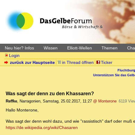
Neu hier? Infos
Wissen
Elliott-Wellen
Themen
Char
Login
zurück zur Hauptseite
in Thread öffnen
Ticker
Fluchtburg
Unterstützen Sie das Gel
Was sagt der denn zu den Khassaren?
Reffke
,
Narragonien
,
Samstag, 25.02.2017, 11:27
@ Monterone
6119 Vie
Hallo Monterone,
Was sagt der denn wohl dazu, und wie "rassistisch" darf oder muß 
https://de.wikipedia.org/wiki/Chasaren
...