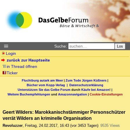
Suche:
Los
Login
zurück zur Hauptseite
in Thread öffnen
Ticker
Fluchtburg autark am Meer
|
Zum Tode Jürgen Küßners
|
Bücher vom Kopp-Verlag |
Datenschutzerklärung
Unterstützen Sie das Gelbe Forum
durch
Käufe bei Amazon
! |
Weitere Buchempfehlungen
und
Amazonnavigation
|
Cookie-Einstellungen
Geert Wilders: Marokkanischstämmiger Personschützer
verrät Wilders an kriminelle Organisation
Revoluzzer
,
Freitag, 24.02.2017, 16:43
(vor 3453 Tagen)
9535 Views