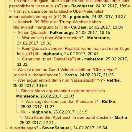
Im Prinzip möglich, aber im konkreten Fall sieht das eher nach
persönlichem Hass aus. (oT)
-
Revoluzzer
,
24.02.2017, 18:04
Ironisch, dass der holländische Uber-Nationalist
indonesischstämmig ist (oT)
-
pigbonds
,
24.02.2017, 18:27
Ironisch, 99.99% aller Trump-Waehler haben
Migrationshintergrund (oT)
-
CalBaer
,
24.02.2017, 19:00
So ein Quatsch
-
Falkenauge
,
24.02.2017, 19:15
Warum sich über Worte streiten?
-
Monterone
,
24.02.2017, 19:31
Kein Quatsch sondern Realität, wenn man auf einer Kugel
lebt. (oT)
-
pigbonds
,
24.02.2017, 20:41
Genau so ist es. Danke! (oT)
-
mabraton
,
25.02.2017,
11:02
Was ist denn an Geert Wilders schönen "China-Eyes"
ironisch zu beanstanden?
-
Hasso
,
24.02.2017, 21:26
Wer argumentiert denn nun "rassisistisch"???
-
Reffke
,
25.02.2017, 10:56
Dieser Mann argumentiert extrem rassistisch
-
Monterone
,
25.02.2017, 11:03
Was sagt der denn zu den Khassaren?
-
Reffke
,
25.02.2017, 11:27
Du.
-
pigbonds
,
25.02.2017, 13:19
Man kann den Kopf auch in den Sand stecken
-
Martin
,
25.02.2017, 22:21
Auswirkungen?
-
SevenSamurai
,
24.02.2017, 19:54