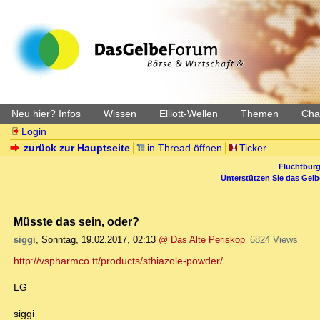
Neu hier? Infos
Wissen
Elliott-Wellen
Themen
Char
Login
zurück zur Hauptseite
in Thread öffnen
Ticker
Fluchtburg
Unterstützen Sie das Gel
Müsste das sein, oder?
siggi
,
Sonntag, 19.02.2017, 02:13
@ Das Alte Periskop
6824 Views
http://vspharmco.tt/products/sthiazole-powder/
LG
siggi