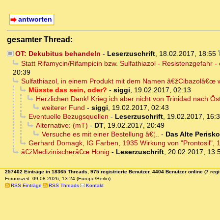
antworten
gesamter Thread:
OT: Dekubitus behandeln
-
Leserzuschrift
,
18.02.2017, 18:55
Statt Rifamycin/Rifampicin bzw. Sulfathiazol - Resistenzgefahr
20:39
Sulfathiazol, in einem Produkt mit dem Namen â€žCibazolâ€œ 
Müsste das sein, oder?
-
siggi
,
19.02.2017, 02:13
Herzlichen Dank! Krieg ich aber nicht von Trinidad nach Öst
weiterer Fund
-
siggi
,
19.02.2017, 02:43
Eventuelle Bezugsquellen
-
Leserzuschrift
,
19.02.2017, 16:
Alternative: (mT)
-
DT
,
19.02.2017, 20:49
Versuche es mit einer Bestellung â€¦..
-
Das Alte Perisk
Gerhard Domagk, IG Farben, 1935 Wirkung von "Prontosil", 
â€žMedizinischerâ€œ Honig
-
Leserzuschrift
,
20.02.2017, 13:
257402 Einträge in 18365 Threads, 975 registrierte Benutzer, 4404 Benutzer online (7 regi
Forumszeit: 09.08.2026, 13:24 (Europe/Berlin)
RSS Einträge
RSS Threads
Kontakt