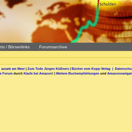
ts / Börsenlinks
Forumsarchive
 autark am Meer
|
Zum Tode Jürgen Küßners
|
Bücher vom Kopp-Verlag |
Datenschut
be Forum
durch
Käufe bei Amazon
! |
Weitere Buchempfehlungen
und
Amazonnavigat