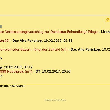
 - ein Verbesserungsvorschlag zur Dekubitus-Behandlung/-Pflege
-
Liter
warâ€¦
-
Das Alte Periskop
,
19.02.2017, 01:58
erreich oder Bayern, fängt der Zoll ab! (oT)
-
Das Alte Periskop
,
19.0
35
op
,
20.02.2017, 07:12
1939 Nobelpreis (mT)
-
DT
,
19.02.2017, 20:56
57
strierte, 4397 Gäste)
powered by my little forum