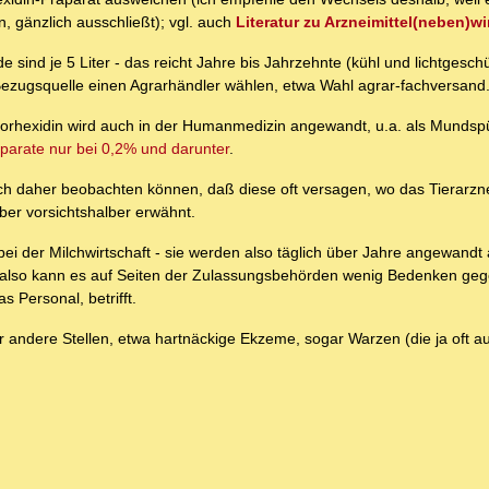
 gänzlich ausschließt); vgl. auch
Literatur zu Arzneimittel(neben)w
e sind je 5 Liter - das reicht Jahre bis Jahrzehnte (kühl und lichtgesch
 Bezugsquelle einen Agrarhändler wählen, etwa Wahl agrar-fachversand
hlorhexidin wird auch in der Humanmedizin angewandt, u.a. als Mundspü
arate nur bei 0,2% und darunter
.
daher beobachten können, daß diese oft versagen, wo das Tierarzneimi
ber vorsichtshalber erwähnt.
ei der Milchwirtschaft - sie werden also täglich über Jahre angewandt 
n, also kann es auf Seiten der Zulassungsbehörden wenig Bedenken ge
 Personal, betrifft.
für andere Stellen, etwa hartnäckige Ekzeme, sogar Warzen (die ja oft au