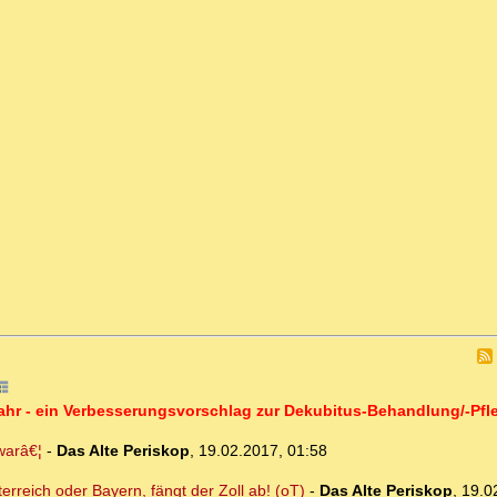
efahr - ein Verbesserungsvorschlag zur Dekubitus-Behandlung/-Pfl
warâ€¦
-
Das Alte Periskop
,
19.02.2017, 01:58
erreich oder Bayern, fängt der Zoll ab! (oT)
-
Das Alte Periskop
,
19.0