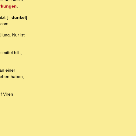
irkungen
.
ützt [=
dunkel
]
.com.
lung. Nur ist
ttel hilft;
an einer
geben haben,
f Viren