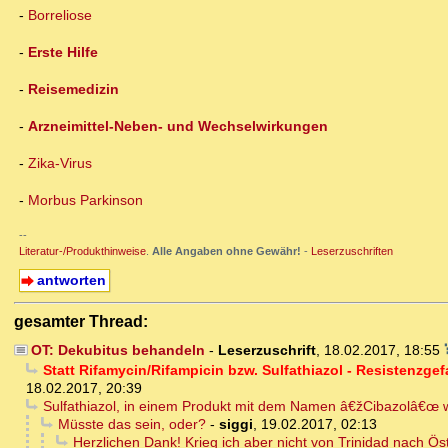
-
Borreliose
-
Erste Hilfe
-
Reisemedizin
-
Arzneimittel-Neben- und Wechselwirkungen
-
Zika-Virus
-
Morbus Parkinson
--
Literatur-/Produkthinweise
.
Alle Angaben ohne Gewähr!
-
Leserzuschriften
antworten
gesamter Thread:
OT: Dekubitus behandeln
-
Leserzuschrift
,
18.02.2017, 18:55
Statt Rifamycin/Rifampicin bzw. Sulfathiazol - Resistenzg
18.02.2017, 20:39
Sulfathiazol, in einem Produkt mit dem Namen â€žCibazolâ€œ 
Müsste das sein, oder?
-
siggi
,
19.02.2017, 02:13
Herzlichen Dank! Krieg ich aber nicht von Trinidad nach Öst