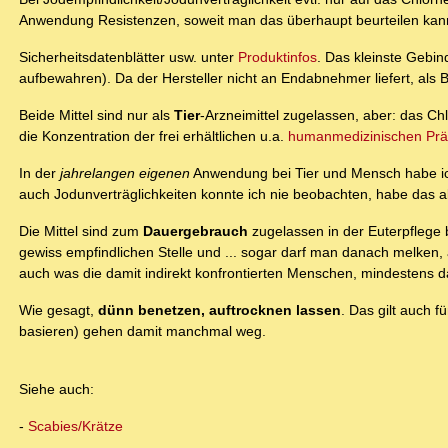
Anwendung Resistenzen, soweit man das überhaupt beurteilen kann,
Sicherheitsdatenblätter usw. unter
Produktinfos
. Das kleinste Gebind
aufbewahren). Da der Hersteller nicht an Endabnehmer liefert, als
Beide Mittel sind nur als
Tier
-Arzneimittel zugelassen, aber: das C
die Konzentration der frei erhältlichen u.a.
humanmedizinischen Präp
In der
jahrelangen eigenen
Anwendung bei Tier und Mensch habe ich 
auch Jodunverträglichkeiten konnte ich nie beobachten, habe das a
Die Mittel sind zum
Dauergebrauch
zugelassen in der Euterpflege b
gewiss empfindlichen Stelle und ... sogar darf man danach melke
auch was die damit indirekt konfrontierten Menschen, mindestens das
Wie gesagt,
dünn benetzen, auftrocknen lassen
. Das gilt auch 
basieren) gehen damit manchmal weg.
Siehe auch:
-
Scabies/Krätze