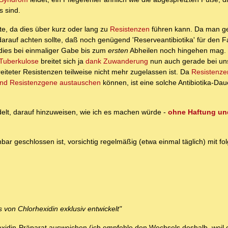
s sind.
lte, da dies über kurz oder lang zu
Resistenzen
führen kann. Da man ge
darauf achten sollte, daß noch genügend 'Reserveantibiotika' für den Fa
 dies bei einmaliger Gabe bis zum
ersten
Abheilen noch hingehen mag. 
 Tuberkulose
breitet sich ja
dank Zuwanderung
nun auch gerade bei un
reiteter Resistenzen teilweise nicht mehr zugelassen ist. Da
Resistenze
fend Resistenzgene austauschen
können, ist eine solche Antibiotika-Da
t, darauf hinzuweisen, wie ich es machen würde -
ohne Haftung u
ar geschlossen ist, vorsichtig regelmäßig (etwa einmal täglich) mit f
s von Chlorhexidin exklusiv entwickelt"
hexidin-Präparat ausweichen (ich empfehle den Wechsels deshalb, weil 