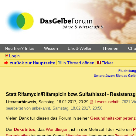
Neu hier? Infos
Wissen
Elliott-Wellen
Themen
Char
Login
zurück zur Hauptseite
in Thread öffnen
Ticker
Fluchtburg
Unterstützen Sie das Gel
Statt Rifamycin/Rifampicin bzw. Sulfathiazol - Resisten
Literaturhinweis
,
Samstag, 18.02.2017, 20:39
@ Leserzuschrift
7621 Vi
bearbeitet von unbekannt, Samstag, 18.02.2017, 20:50
Vielen Dank für diesen das Forum in seiner
Gesundheitskompetenz
Der
Dekubitus
, das
Wundliegen
, ist in der Mehrzahl der Fälle ein
P
Paraplegiker
ist oder im Koma,
Wachkoma
liegt oder am
'locked in