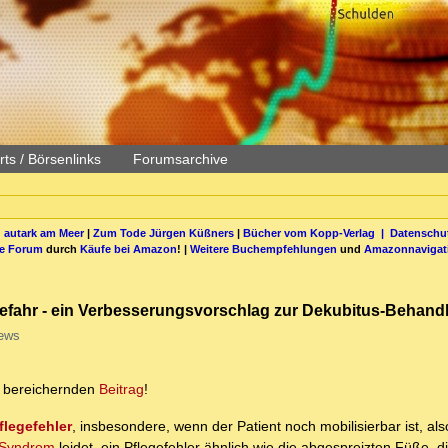
ts / Börsenlinks
Forumsarchive
 autark am Meer
|
Zum Tode Jürgen Küßners
|
Bücher vom Kopp-Verlag |
Datenschut
be Forum
durch
Käufe bei Amazon
! |
Weitere Buchempfehlungen
und
Amazonnavigat
zgefahr - ein Verbesserungsvorschlag zur Dekubitus-Behand
ews
bereichernden
Beitrag
!
flegefehler
, insbesondere, wenn der Patient noch mobilisierbar ist, als
'-Syndrom
leidet, ein Pflegefehler ähnlich wie die abgespreizten Füße, d