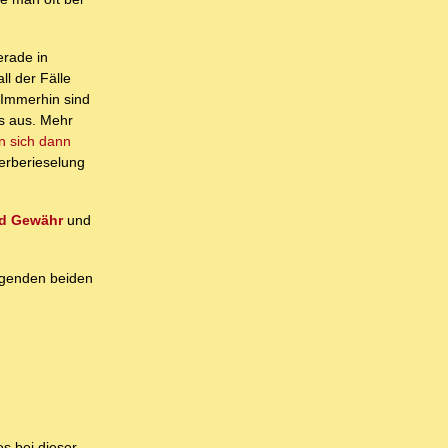
rade in
ll der Fälle
Immerhin sind
s aus. Mehr
n sich dann
uerberieselung
nd Gewähr
und
olgenden beiden
es bei dieser