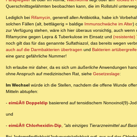
Querschnittsgelähmten beobachten kann, die im Rollstuhl unterweg
Lediglich bei
Rifamycin
, generell allen Antibiotika, habe ich Vorbeha
solchen Fällen (alt, bettlägerig = baldige
Immunschwäche im Alter
) 
zur Verfügung stehen, wäre ich hier überaus vorsichtig, auch wenn
Rifamycine gegen Lepra & Tuberkulose im Einsatz und
(resistente)
noch gilt das für das genannte Sulfathiazol, das bereits wegen verb
auch auf die Darmbakterien übertragen
und
Bakterien artübergrei
eine ganz gefährliche Nummer!
Ich erlaube mir daher, da es sich um
äußerliche
Anwendungen handel
ohne Anspruch auf medizinischen Rat, siehe
Gesetzeslage
:
Im Wechsel
würde ich die Stellen, nachdem die offene Wunde offenb
Mitteln abtupfen:
-
eimüÂ® Doppeldip
basierend auf tensidischem Nonoxinol(9)-Jod
und
-
eimüÂ® Chlorhexidin-Dip
,
"als einziges Tierarzneimittel auf Basi
Bei Jodempfindlichkeit/Jodunverträglichkeit evtl. nur auf das Chlor