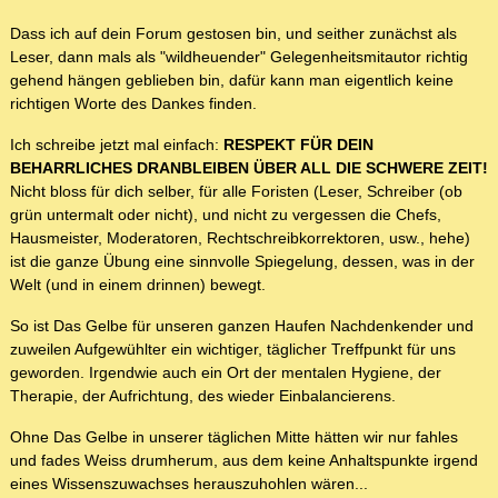
Dass ich auf dein Forum gestosen bin, und seither zunächst als
Leser, dann mals als "wildheuender" Gelegenheitsmitautor richtig
gehend hängen geblieben bin, dafür kann man eigentlich keine
richtigen Worte des Dankes finden.
Ich schreibe jetzt mal einfach:
RESPEKT FÜR DEIN
BEHARRLICHES DRANBLEIBEN ÜBER ALL DIE SCHWERE ZEIT!
Nicht bloss für dich selber, für alle Foristen (Leser, Schreiber (ob
grün untermalt oder nicht), und nicht zu vergessen die Chefs,
Hausmeister, Moderatoren, Rechtschreibkorrektoren, usw., hehe)
ist die ganze Übung eine sinnvolle Spiegelung, dessen, was in der
Welt (und in einem drinnen) bewegt.
So ist Das Gelbe für unseren ganzen Haufen Nachdenkender und
zuweilen Aufgewühlter ein wichtiger, täglicher Treffpunkt für uns
geworden. Irgendwie auch ein Ort der mentalen Hygiene, der
Therapie, der Aufrichtung, des wieder Einbalancierens.
Ohne Das Gelbe in unserer täglichen Mitte hätten wir nur fahles
und fades Weiss drumherum, aus dem keine Anhaltspunkte irgend
eines Wissenszuwachses herauszuhohlen wären...