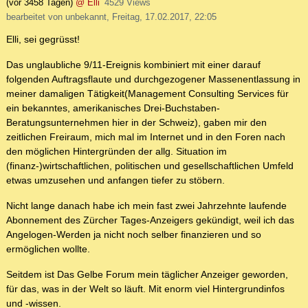
(vor 3458 Tagen)
@ Elli
4529 Views
bearbeitet von unbekannt, Freitag, 17.02.2017, 22:05
Elli, sei gegrüsst!
Das unglaubliche 9/11-Ereignis kombiniert mit einer darauf
folgenden Auftragsflaute und durchgezogener Massenentlassung in
meiner damaligen Tätigkeit(Management Consulting Services für
ein bekanntes, amerikanisches Drei-Buchstaben-
Beratungsunternehmen hier in der Schweiz), gaben mir den
zeitlichen Freiraum, mich mal im Internet und in den Foren nach
den möglichen Hintergründen der allg. Situation im
(finanz-)wirtschaftlichen, politischen und gesellschaftlichen Umfeld
etwas umzusehen und anfangen tiefer zu stöbern.
Nicht lange danach habe ich mein fast zwei Jahrzehnte laufende
Abonnement des Zürcher Tages-Anzeigers gekündigt, weil ich das
Angelogen-Werden ja nicht noch selber finanzieren und so
ermöglichen wollte.
Seitdem ist Das Gelbe Forum mein täglicher Anzeiger geworden,
für das, was in der Welt so läuft. Mit enorm viel Hintergrundinfos
und -wissen.