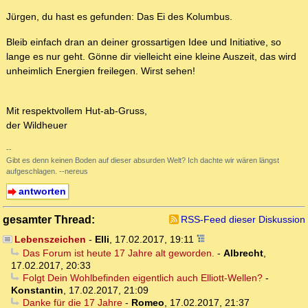
Jürgen, du hast es gefunden: Das Ei des Kolumbus.
Bleib einfach dran an deiner grossartigen Idee und Initiative, so
lange es nur geht. Gönne dir vielleicht eine kleine Auszeit, das wird
unheimlich Energien freilegen. Wirst sehen!
Mit respektvollem Hut-ab-Gruss,
der Wildheuer
--
Gibt es denn keinen Boden auf dieser absurden Welt? Ich dachte wir wären längst
aufgeschlagen. --nereus
antworten
gesamter Thread:
RSS-Feed dieser Diskussion
Lebenszeichen
-
Elli
,
17.02.2017, 19:11
Das Forum ist heute 17 Jahre alt geworden.
-
Albrecht
,
17.02.2017, 20:33
Folgt Dein Wohlbefinden eigentlich auch Elliott-Wellen?
-
Konstantin
,
17.02.2017, 21:09
Danke für die 17 Jahre
-
Romeo
,
17.02.2017, 21:37