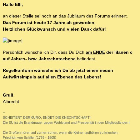
Hallo Elli,
an dieser Stelle sei noch an das Jubiläum des Forums erinnert.
Das Forum ist heute 17 Jahre alt geworden.
Herzlichen Glückwunsch und vielen Dank dafür!
Persönlich wünsche ich Dir, dass Du Dich
am ENDE
der lilanen c
auf Jahres- bzw. Jahrzehnteebene
befindest.
Regelkonform wünsche ich Dir ab jetzt einen neuen
Aufwärtsimpuls auf allen Ebenen des Lebens!
Gruß
Albrecht
--
SCHEITERT DER €URO, ENDET DIE KNECHTSCHAFT!
Die EU ist die Brandmauer gegen Wohlstand und Prosperität in den Mitgliedsländern!
Die Großen hören auf zu herrschen, wenn die Kleinen aufhören zu kriechen.
Friedrich von Schiller (1759 - 1805)