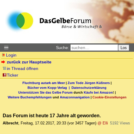
Suche:
Los
Login
zurück zur Hauptseite
in Thread öffnen
Ticker
Fluchtburg autark am Meer
|
Zum Tode Jürgen Küßners
|
Bücher vom Kopp-Verlag |
Datenschutzerklärung
Unterstützen Sie das Gelbe Forum
durch
Käufe bei Amazon
! |
Weitere Buchempfehlungen
und
Amazonnavigation
|
Cookie-Einstellungen
Das Forum ist heute 17 Jahre alt geworden.
Albrecht
,
Freitag, 17.02.2017, 20:33
(vor 3457 Tagen)
@ Elli
5192 Views