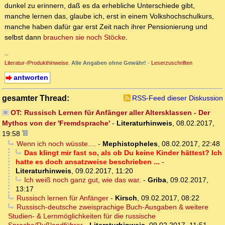
dunkel zu erinnern, daß es da erhebliche Unterschiede gibt,
manche lernen das, glaube ich, erst in einem Volkshochschulkurs,
manche haben dafür gar erst Zeit nach ihrer Pensionierung und
selbst dann
brauchen sie noch Stöcke
.
--
Literatur-/Produkthinweise
.
Alle Angaben ohne Gewähr!
-
Leserzuschriften
antworten
gesamter Thread:
RSS-Feed dieser Diskussion
OT: Russisch Lernen für Anfänger aller Altersklassen - Der
Mythos von der 'Fremdsprache'
-
Literaturhinweis
,
08.02.2017,
19:58
Wenn ich noch wüsste....
-
Mephistopheles
,
08.02.2017, 22:48
Das klingt mir fast so, als ob Du keine Kinder hättest? Ich
hatte es doch ansatzweise beschrieben ...
-
Literaturhinweis
,
09.02.2017, 11:20
Ich weiß noch ganz gut, wie das war.
-
Griba
,
09.02.2017,
13:17
Russisch lernen für Anfänger
-
Kirsch
,
09.02.2017, 08:22
Russisch-deutsche zweisprachige Buch-Ausgaben & weitere
Studien- & Lernmöglichkeiten für die russische