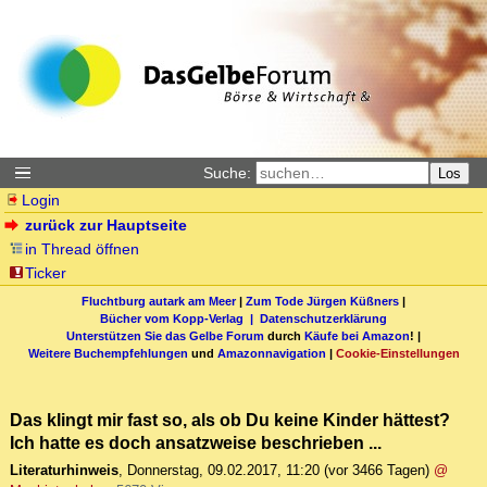
Suche:
Los
Login
zurück zur Hauptseite
in Thread öffnen
Ticker
Fluchtburg autark am Meer
|
Zum Tode Jürgen Küßners
|
Bücher vom Kopp-Verlag |
Datenschutzerklärung
Unterstützen Sie das Gelbe Forum
durch
Käufe bei Amazon
! |
Weitere Buchempfehlungen
und
Amazonnavigation
|
Cookie-Einstellungen
Das klingt mir fast so, als ob Du keine Kinder hättest?
Ich hatte es doch ansatzweise beschrieben ...
Literaturhinweis
,
Donnerstag, 09.02.2017, 11:20
(vor 3466 Tagen)
@