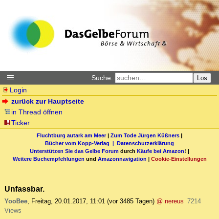
Suche:
Los
Login
zurück zur Hauptseite
in Thread öffnen
Ticker
Fluchtburg autark am Meer
|
Zum Tode Jürgen Küßners
|
Bücher vom Kopp-Verlag |
Datenschutzerklärung
Unterstützen Sie das Gelbe Forum
durch
Käufe bei Amazon
! |
Weitere Buchempfehlungen
und
Amazonnavigation
|
Cookie-Einstellungen
Unfassbar.
YooBee
,
Freitag, 20.01.2017, 11:01
(vor 3485 Tagen)
@ nereus
7214
Views