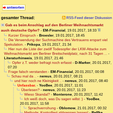
antworten
gesamter Thread:
RSS-Feed dieser Diskussion
Gab es beim Anschlag auf den Berliner Weihnachtsmarkt
auch deutsche Opfer?
-
EM-Financial
,
19.01.2017, 18:33
Kurzer Einspruch
-
Broesler
,
19.01.2017, 18:45
Die Verwendung der Suchmachine des Vertrauens erspart viel
Spekulation.
-
Prikopa
,
19.01.2017, 21:34
Hier nun die Liste der zwölf Todesopfer der LKW-Attacke zum
Weihnachtsmarkt am Berliner Breitscheidplatz, nach 31 Tagen ...
-
Literaturhinweis
,
19.01.2017, 21:46
Opfer z.T. weder befragt noch erfasst
-
D-Marker
,
20.01.2017,
07:20
Frage falsch verstanden
-
EM-Financial
,
20.01.2017, 00:08
Schau mal da ..
-
nereus
,
20.01.2017, 08:21
und hier noch ne Kleinigkeit ..
-
nereus
,
20.01.2017, 08:40
Unfassbar.
-
YooBee
,
20.01.2017, 11:01
Überlesen?
-
nereus
,
20.01.2017, 11:23
Wieso Skandal?
-
Monterone
,
20.01.2017, 11:42
Ich weiß doch, was Du sagen willst :)
-
YooBee
,
20.01.2017, 11:58
Sprachverrohung
-
Oblomow
,
21.01.2017, 00:32
Methode: Kontrolliert abbrennen lassen!
-
Reffke
,