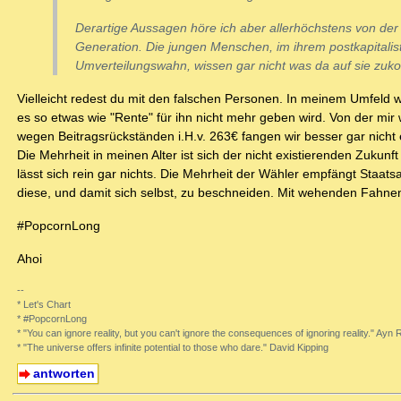
Derartige Aussagen höre ich aber allerhöchstens von der 
Generation. Die jungen Menschen, im ihrem postkapitalis
Umverteilungswahn, wissen gar nicht was da auf sie zuk
Vielleicht redest du mit den falschen Personen. In meinem Umfeld w
es so etwas wie "Rente" für ihn nicht mehr geben wird. Von der 
wegen Beitragsrückständen i.H.v. 263€ fangen wir besser gar nicht 
Die Mehrheit in meinen Alter ist sich der nicht existierenden Zukun
lässt sich rein gar nichts. Die Mehrheit der Wähler empfängt Staats
diese, und damit sich selbst, zu beschneiden. Mit wehenden Fahne
#PopcornLong
Ahoi
--
* Let's Chart
* #PopcornLong
* "You can ignore reality, but you can't ignore the consequences of ignoring reality." Ayn
* "The universe offers infinite potential to those who dare." David Kipping
antworten