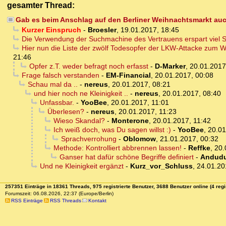
gesamter Thread:
Gab es beim Anschlag auf den Berliner Weihnachtsmarkt au
Kurzer Einspruch
-
Broesler
,
19.01.2017, 18:45
Die Verwendung der Suchmachine des Vertrauens erspart viel S
Hier nun die Liste der zwölf Todesopfer der LKW-Attacke zum We
21:46
Opfer z.T. weder befragt noch erfasst
-
D-Marker
,
20.01.2017
Frage falsch verstanden
-
EM-Financial
,
20.01.2017, 00:08
Schau mal da ..
-
nereus
,
20.01.2017, 08:21
und hier noch ne Kleinigkeit ..
-
nereus
,
20.01.2017, 08:40
Unfassbar.
-
YooBee
,
20.01.2017, 11:01
Überlesen?
-
nereus
,
20.01.2017, 11:23
Wieso Skandal?
-
Monterone
,
20.01.2017, 11:42
Ich weiß doch, was Du sagen willst :)
-
YooBee
,
20.01
Sprachverrohung
-
Oblomow
,
21.01.2017, 00:32
Methode: Kontrolliert abbrennen lassen!
-
Reffke
,
20.
Ganser hat dafür schöne Begriffe definiert
-
Andud
Und ne Kleinigkeit ergänzt
-
Kurz_vor_Schluss
,
24.01.20
257351 Einträge in 18361 Threads, 975 registrierte Benutzer, 3688 Benutzer online (4 regi
Forumszeit: 06.08.2026, 22:37 (Europe/Berlin)
RSS Einträge
RSS Threads
Kontakt