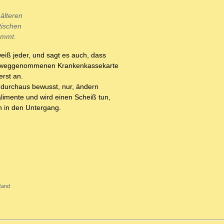
älteren
tischen
ommt.
eiß jeder, und sagt es auch, dass
mir weggenommenen Krankenkassekarte
erst an.
ft durchaus bewusst, nur, ändern
alimente und wird einen Scheiß tun,
n in den Untergang.
 Rand