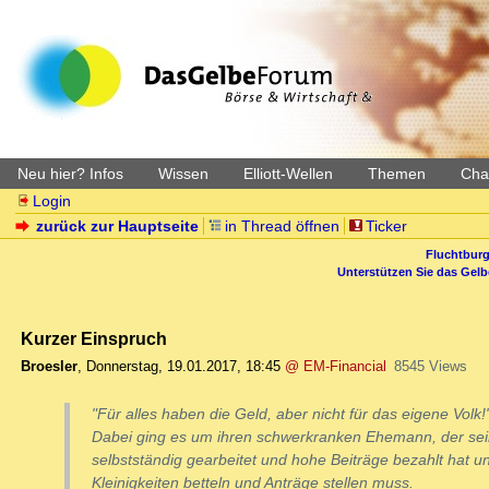
Neu hier? Infos
Wissen
Elliott-Wellen
Themen
Char
Login
zurück zur Hauptseite
in Thread öffnen
Ticker
Fluchtburg
Unterstützen Sie das Gel
Kurzer Einspruch
Broesler
,
Donnerstag, 19.01.2017, 18:45
@ EM-Financial
8545 Views
"Für alles haben die Geld, aber nicht für das eigene Volk!"
Dabei ging es um ihren schwerkranken Ehemann, der sei
selbstständig gearbeitet und hohe Beiträge bezahlt hat u
Kleinigkeiten betteln und Anträge stellen muss.