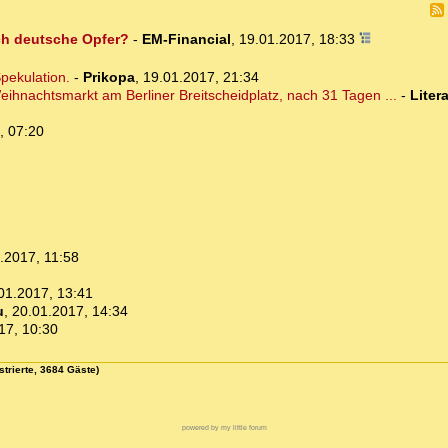
ch deutsche Opfer?
-
EM-Financial
,
19.01.2017, 18:33
pekulation.
-
Prikopa
,
19.01.2017, 21:34
ihnachtsmarkt am Berliner Breitscheidplatz, nach 31 Tagen ...
-
Liter
, 07:20
.2017, 11:58
01.2017, 13:41
u
,
20.01.2017, 14:34
17, 10:30
strierte, 3684 Gäste)
powered by my little forum