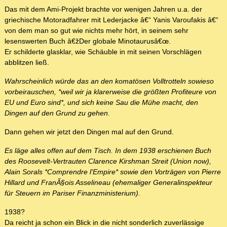
Das mit dem Ami-Projekt brachte vor wenigen Jahren u.a. der
griechische Motoradfahrer mit Lederjacke â€“ Yanis Varoufakis â€“
von dem man so gut wie nichts mehr hört, in seinem sehr
lesenswerten Buch â€žDer globale Minotaurusâ€œ.
Er schilderte glasklar, wie Schäuble in mit seinen Vorschlägen
abblitzen ließ.
Wahrscheinlich würde das an den komatösen Volltrotteln sowieso
vorbeirauschen, *weil wir ja klarerweise die größten Profiteure von
EU und Euro sind*, und sich keine Sau die Mühe macht, den
Dingen auf den Grund zu gehen.
Dann gehen wir jetzt den Dingen mal auf den Grund.
Es läge alles offen auf dem Tisch. In dem 1938 erschienen Buch
des Roosevelt-Vertrauten Clarence Kirshman Streit (Union now),
Alain Sorals *Comprendre l'Empire* sowie den Vorträgen von Pierre
Hillard und FranÃ§ois Asselineau (ehemaliger Generalinspekteur
für Steuern im Pariser Finanzministerium).
1938?
Da reicht ja schon ein Blick in die nicht sonderlich zuverlässige