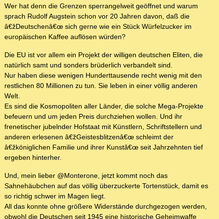
Wer hat denn die Grenzen sperrangelweit geöffnet und warum
sprach Rudolf Augstein schon vor 20 Jahren davon, daß die
â€žDeutschenâ€œ sich gerne wie ein Stück Würfelzucker im
europäischen Kaffee auflösen würden?
Die EU ist vor allem ein Projekt der willigen deutschen Eliten, die
natürlich samt und sonders brüderlich verbandelt sind.
Nur haben diese wenigen Hunderttausende recht wenig mit den
restlichen 80 Millionen zu tun. Sie leben in einer völlig anderen
Welt.
Es sind die Kosmopoliten aller Länder, die solche Mega-Projekte
befeuern und um jeden Preis durchziehen wollen. Und ihr
frenetischer jubelnder Hofstaat mit Künstlern, Schriftstellern und
anderen erlesenen â€žGeistesblitzenâ€œ schleimt der
â€žköniglichen Familie und ihrer Kunstâ€œ seit Jahrzehnten tief
ergeben hinterher.
Und, mein lieber @Monterone, jetzt kommt noch das
Sahnehäubchen auf das völlig überzuckerte Tortenstück, damit es
so richtig schwer im Magen liegt.
All das konnte ohne größere Widerstände durchgezogen werden,
obwohl die Deutschen seit 1945 eine historische Geheimwaffe