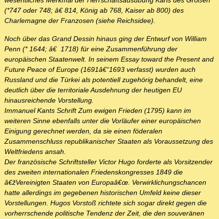
wesentliches Merkmal der Herrschaftsausübung Karls des Großen
(*747 oder 748; â€ 814, König ab 768, Kaiser ab 800) des
Charlemagne der Franzosen (siehe Reichsidee).
Noch über das Grand Dessin hinaus ging der Entwurf von William
Penn (* 1644; â€ 1718) für eine Zusammenführung der
europäischen Staatenwelt. In seinem Essay toward the Present and
Future Peace of Europe (1691â€“1693 verfasst) wurden auch
Russland und die Türkei als potentiell zugehörig behandelt, eine
deutlich über die territoriale Ausdehnung der heutigen EU
hinausreichende Vorstellung.
Immanuel Kants Schrift Zum ewigen Frieden (1795) kann im
weiteren Sinne ebenfalls unter die Vorläufer einer europäischen
Einigung gerechnet werden, da sie einen föderalen
Zusammenschluss republikanischer Staaten als Voraussetzung des
Weltfriedens ansah.
Der französische Schriftsteller Victor Hugo forderte als Vorsitzender
des zweiten internationalen Friedenskongresses 1849 die
â€žVereinigten Staaten von Europaâ€œ. Verwirklichungschancen
hatte allerdings im gegebenen historischen Umfeld keine dieser
Vorstellungen. Hugos Vorstoß richtete sich sogar direkt gegen die
vorherrschende politische Tendenz der Zeit, die den souveränen