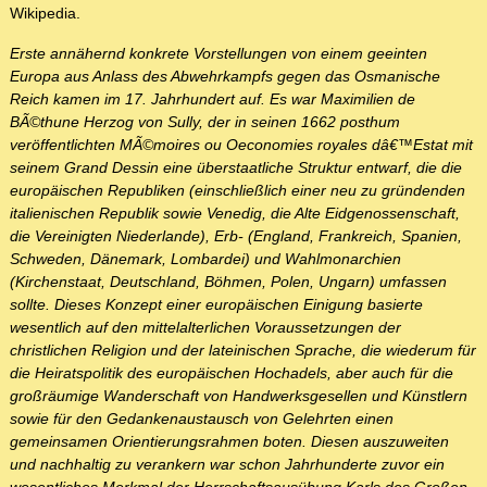
Wikipedia.
Erste annähernd konkrete Vorstellungen von einem geeinten
Europa aus Anlass des Abwehrkampfs gegen das Osmanische
Reich kamen im 17. Jahrhundert auf. Es war Maximilien de
BÃ©thune Herzog von Sully, der in seinen 1662 posthum
veröffentlichten MÃ©moires ou Oeconomies royales dâ€™Estat mit
seinem Grand Dessin eine überstaatliche Struktur entwarf, die die
europäischen Republiken (einschließlich einer neu zu gründenden
italienischen Republik sowie Venedig, die Alte Eidgenossenschaft,
die Vereinigten Niederlande), Erb- (England, Frankreich, Spanien,
Schweden, Dänemark, Lombardei) und Wahlmonarchien
(Kirchenstaat, Deutschland, Böhmen, Polen, Ungarn) umfassen
sollte. Dieses Konzept einer europäischen Einigung basierte
wesentlich auf den mittelalterlichen Voraussetzungen der
christlichen Religion und der lateinischen Sprache, die wiederum für
die Heiratspolitik des europäischen Hochadels, aber auch für die
großräumige Wanderschaft von Handwerksgesellen und Künstlern
sowie für den Gedankenaustausch von Gelehrten einen
gemeinsamen Orientierungsrahmen boten. Diesen auszuweiten
und nachhaltig zu verankern war schon Jahrhunderte zuvor ein