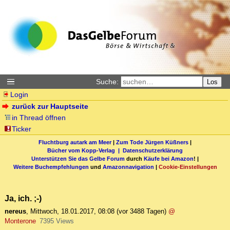
Suche:
Los
Login
zurück zur Hauptseite
in Thread öffnen
Ticker
Fluchtburg autark am Meer
|
Zum Tode Jürgen Küßners
|
Bücher vom Kopp-Verlag |
Datenschutzerklärung
Unterstützen Sie das Gelbe Forum
durch
Käufe bei Amazon
! |
Weitere Buchempfehlungen
und
Amazonnavigation
|
Cookie-Einstellungen
Ja, ich. ;-)
nereus
,
Mittwoch, 18.01.2017, 08:08
(vor 3488 Tagen)
@
Monterone
7395 Views