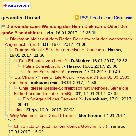
antworten
gesamter Thread:
RSS-Feed dieser Diskussion
Die wundersame Wendung des Herrn Diekmann. Oder: Der
große Plan dahinter.
-
zip
,
16.01.2017, 12:35
Diekmann bleibt auf dem Radar. Der entwischt den wachsamen
Augen nicht. (mL)
-
DT
,
16.01.2017, 21:08
Trumps Messie-Büro hat genetische Ursachen
-
Hasso
,
16.01.2017, 21:36
Das Erbstück von Lenin?
-
D-Marker
,
16.01.2017, 22:52
Putins Schreibtisch...
-
Hasso
,
16.01.2017, 23:08
Putins Schreibtisch!
-
nereus
,
17.01.2017, 09:49
Etz Chaim - "Tree of Life Award" - wurde DT am 01.03.1983
verliehen
-
schaumermal
,
16.01.2017, 21:56
Ohje, dieser Messie-Schreibtisch hat Methode. Siehe die
Bilder bei dem Link dort. (mB)
-
DT
,
17.01.2017, 07:32
Ein Spiegelbild des Denkens!?
-
Ikonoklast
,
17.01.2017,
08:41
Link
-
Sligo
,
16.01.2017, 23:03
Willy Wimmer über Donald Trump
-
Monterone
,
17.01.2017,
12:15
Ich verrate Dir jetzt mal ein kleines Geheimnis ;-)
-
nereus
,
17.01.2017, 16:09