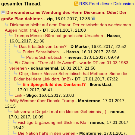
gesamter Thread:
RSS-Feed dieser Diskussion
Die wundersame Wendung des Herrn Diekmann. Oder: Der
große Plan dahinter.
-
zip
,
16.01.2017, 12:35
Diekmann bleibt auf dem Radar. Der entwischt den wachsamen
Augen nicht. (mL)
-
DT
,
16.01.2017, 21:08
Trumps Messie-Büro hat genetische Ursachen
-
Hasso
,
16.01.2017, 21:36
Das Erbstück von Lenin?
-
D-Marker
,
16.01.2017, 22:52
Putins Schreibtisch...
-
Hasso
,
16.01.2017, 23:08
Putins Schreibtisch!
-
nereus
,
17.01.2017, 09:49
Etz Chaim - "Tree of Life Award" - wurde DT am 01.03.1983
verliehen
-
schaumermal
,
16.01.2017, 21:56
Ohje, dieser Messie-Schreibtisch hat Methode. Siehe die
Bilder bei dem Link dort. (mB)
-
DT
,
17.01.2017, 07:32
Ein Spiegelbild des Denkens!?
-
Ikonoklast
,
17.01.2017, 08:41
Link
-
Sligo
,
16.01.2017, 23:03
Willy Wimmer über Donald Trump
-
Monterone
,
17.01.2017,
12:15
Ich verrate Dir jetzt mal ein kleines Geheimnis ;-)
-
nereus
,
17.01.2017, 16:09
wichtige Ergänzung mit Blick ins Klo
-
nereus
,
17.01.2017,
16:42
Die Nation hat's in den Genen
-
Monterone
,
17.01.2017,