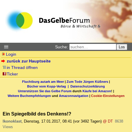
Suche:
Los
Login
zurück zur Hauptseite
in Thread öffnen
Ticker
Fluchtburg autark am Meer
|
Zum Tode Jürgen Küßners
|
Bücher vom Kopp-Verlag |
Datenschutzerklärung
Unterstützen Sie das Gelbe Forum
durch
Käufe bei Amazon
! |
Weitere Buchempfehlungen
und
Amazonnavigation
|
Cookie-Einstellungen
Ein Spiegelbild des Denkens!?
Ikonoklast
,
Dienstag, 17.01.2017, 08:41
(vor 3492 Tagen)
@ DT
8638
Views