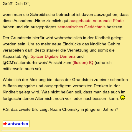
Grüß' Dich DT,
wenn man die Schreibtische betrachtet ist davon auszugehen, dass
diese Ausnahme-Hirne ziemlich gut
ausgebaute neuronale Pfade
haben und ein ausgeprägtes
semantisches Gedächtnis
besitzen.
Der Grundstein hierfür wird wahrscheinlich in der Kindheit gelegt
worden sein. Um so mehr neue Eindrücke das kindliche Gehirn
verarbeiten darf, desto stärker die Vernetzung und somit die
Kapazität. Vgl.
Spitzer Digitale Demenz
und
@CM's/Literaturhinweis' Ansicht zum
(fluiden) IQ
(sehe ich
mittlerweile auch so).
Wobei ich der Meinung bin, dass der Grundstein zu einer schnellen
Auffassungsgabe und ausgeprägtem vernetzten Denken in der
Kindheit gelegt wird. Was nicht heißen soll, dass man das auch im
fortgeschrittenen Alter nicht noch ver- oder nachbessern kann.
P.S. das zweite Bild zeigt Noam Chomsky in jüngeren Jahren?
antworten