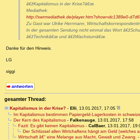
â€žKapitalismus in der Krise?â€œ.
Mediathek:
http://swrmediathek.de/player.htm?show=dc1389e0-d7d
Zu Gast war Ulrike Herrmann, Wirtschaftskorrespondenti
In der gesamten Sendung nicht einmal das Wort â€žSch
â€žTechnikâ€œ und â€žWachstumâ€œ.
Danke für den Hinweis.
LG
siggi
antworten
gesamter Thread:
Kapitalismus in der Krise?
-
Elli
,
13.01.2017, 17:05
Im Kapitalismus bestimmen Papiergeld-Lagerkosten in schweize
Der Kern des Kapitalismus
-
Falkenauge
,
13.01.2017, 17:58
Fazit: Es gibt keinen Kapitalismus
-
CalBaer
,
13.01.2017, 19:
Der Schlüssel allen Wirtchaftens hängt am Geld (welches
Wirtschaft â€“ eine Melange aus Macht, Gewalt und Zwang.