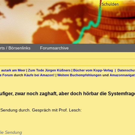
ts / Börsenlinks
Forumsarchive
 autark am Meer
|
Zum Tode Jürgen Küßners
|
Bücher vom Kopp-Verlag |
Datenschut
be Forum
durch
Käufe bei Amazon
! |
Weitere Buchempfehlungen
und
Amazonnavigat
äufiger, zwar noch zaghaft, aber doch hörbar die Systemfrag
e Sendung durch. Gespräch mit Prof. Lesch:
die Sendung