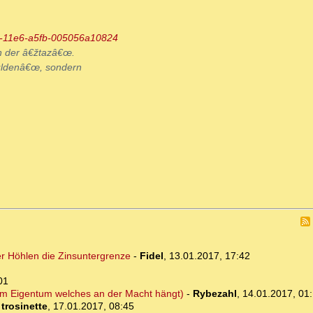
6-11e6-a5fb-005056a10824
n der â€žtazâ€œ.
uldenâ€œ, sondern
r Höhlen die Zinsuntergrenze
-
Fidel
,
13.01.2017, 17:42
01
 am Eigentum welches an der Macht hängt)
-
Rybezahl
,
14.01.2017, 01
-
trosinette
,
17.01.2017, 08:45