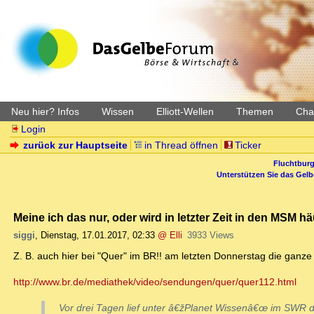
Neu hier? Infos
Wissen
Elliott-Wellen
Themen
Char
Login
zurück zur Hauptseite
in Thread öffnen
Ticker
Fluchtburg
Unterstützen Sie das Gel
Meine ich das nur, oder wird in letzter Zeit in den MSM h
siggi
,
Dienstag, 17.01.2017, 02:33
@ Elli
3933 Views
Z. B. auch hier bei "Quer" im BR!! am letzten Donnerstag die ganz
http://www.br.de/mediathek/video/sendungen/quer/quer112.html
Vor drei Tagen lief unter â€žPlanet Wissenâ€œ im SWR 