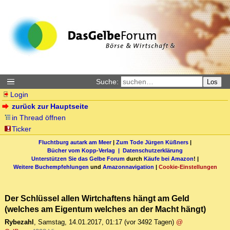
Suche:
Los
Login
zurück zur Hauptseite
in Thread öffnen
Ticker
Fluchtburg autark am Meer
|
Zum Tode Jürgen Küßners
|
Bücher vom Kopp-Verlag |
Datenschutzerklärung
Unterstützen Sie das Gelbe Forum
durch
Käufe bei Amazon
! |
Weitere Buchempfehlungen
und
Amazonnavigation
|
Cookie-Einstellungen
Der Schlüssel allen Wirtchaftens hängt am Geld
(welches am Eigentum welches an der Macht hängt)
Rybezahl
,
Samstag, 14.01.2017, 01:17
(vor 3492 Tagen)
@