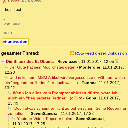
@ Tünnes
4614 Views
- kein Text -
--
Beste Grüße
GRIBA
antworten
gesamter Thread:
RSS-Feed dieser Diskussion
Die Bilanz des B. Obama
-
Revoluzzer
,
11.01.2017, 12:05
Der Gute hat sein Möglichstes getan
-
Monterone
,
11.01.2017,
12:28
Und in keinem! MSM Artikel wird vergessen zu erwähnen, welch
ein "begnadeter Redner" er doch war. :-)
-
Tünnes
,
11.01.2017,
13:22
Wenn ich alles vom Prompter ablesen dürfte, wäre ich
auch ein "begnadeter Redner". (oT)
-
Griba
,
11.01.2017,
13:49
"Doch etwas scheint er nicht zu beherrschen: Seine Reden frei
zu halten."
-
SevenSamurai
,
11.01.2017, 17:22
Youtube-Video: Popcorn holen
-
SevenSamurai
,
11.01.2017, 17:25