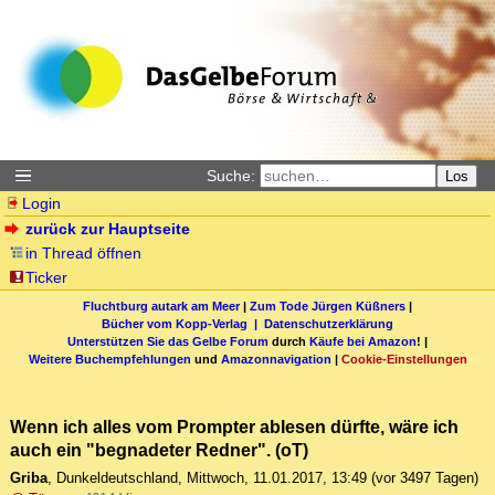
Suche:
Los
Login
zurück zur Hauptseite
in Thread öffnen
Ticker
Fluchtburg autark am Meer
|
Zum Tode Jürgen Küßners
|
Bücher vom Kopp-Verlag |
Datenschutzerklärung
Unterstützen Sie das Gelbe Forum
durch
Käufe bei Amazon
! |
Weitere Buchempfehlungen
und
Amazonnavigation
|
Cookie-Einstellungen
Wenn ich alles vom Prompter ablesen dürfte, wäre ich
auch ein "begnadeter Redner". (oT)
Griba
,
Dunkeldeutschland
,
Mittwoch, 11.01.2017, 13:49
(vor 3497 Tagen)