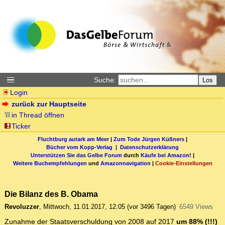
Suche:
Los
Login
zurück zur Hauptseite
in Thread öffnen
Ticker
Fluchtburg autark am Meer
|
Zum Tode Jürgen Küßners
|
Bücher vom Kopp-Verlag |
Datenschutzerklärung
Unterstützen Sie das Gelbe Forum
durch
Käufe bei Amazon
! |
Weitere Buchempfehlungen
und
Amazonnavigation
|
Cookie-Einstellungen
Die Bilanz des B. Obama
Revoluzzer
,
Mittwoch, 11.01.2017, 12:05
(vor 3496 Tagen)
6549 Views
Zunahme der Staatsverschuldung von 2008 auf 2017
um 88% (!!!)