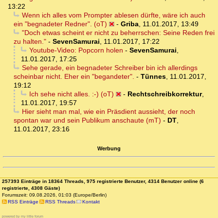
13:22
Wenn ich alles vom Prompter ablesen dürfte, wäre ich auch
ein "begnadeter Redner". (oT)
-
Griba
,
11.01.2017, 13:49
"Doch etwas scheint er nicht zu beherrschen: Seine Reden frei
zu halten."
-
SevenSamurai
,
11.01.2017, 17:22
Youtube-Video: Popcorn holen
-
SevenSamurai
,
11.01.2017, 17:25
Sehe gerade, ein begnadeter Schreiber bin ich allerdings
scheinbar nicht. Eher ein "begandeter".
-
Tünnes
,
11.01.2017,
19:12
Ich sehe nicht alles. :-) (oT)
-
Rechtschreibkorrektur
,
11.01.2017, 19:57
Hier sieht man mal, wie ein Präsdient aussieht, der noch
spontan war und sein Publikum anschaute (mT)
-
DT
,
11.01.2017, 23:16
Werbung
257393 Einträge in 18364 Threads, 975 registrierte Benutzer, 4314 Benutzer online (6
registrierte, 4308 Gäste)
Forumszeit: 09.08.2026, 01:03 (Europe/Berlin)
RSS Einträge
RSS Threads
Kontakt
powered by my little forum