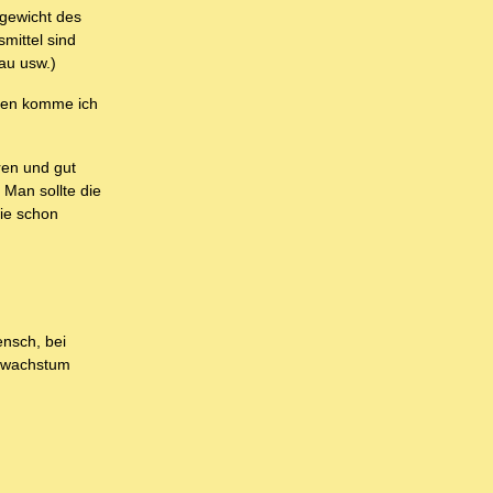
hgewicht des
mittel sind
au usw.)
chen komme ich
ren und gut
 Man sollte die
wie schon
nsch, bei
anwachstum