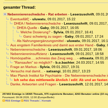
gesamter Thread:
Nebennierenschwäche - Rat erbeten
-
Leserzuschrift
,
09.01.2
Eventuellâ€¦
-
uluwatu
,
09.01.2017, 15:22
DHEA / Nebennierenschwäche
-
Leserzuschrift
,
09.01.2017,
DHEA-Quelle
-
Gaby
,
09.01.2017, 16:05
Welche Dosierung?
-
Sylvia
,
09.01.2017, 16:41
Ganz schwierig zu sagen
-
Gaby
,
09.01.2017, 17:24
Als Nahrungsergänzungsmittel
-
uluwatu
,
09.01.2017, 16:
Aus engstem Familienkreis und damit aus erster Hand
-
Gaby
,
Nebennierenschwäche
-
Leserzuschrift
,
09.01.2017, 18:06
Nebenniereninsuffizienz
-
Leserzuschrift
,
09.01.2017, 18:58
Homöopathie.....schmeiss das Zeug weg....
-
ottoasta
,
09.01.2
"Ransaufen" so möglich?
-
b.o.bachter
,
24.03.2017, 14:55
Frage an Markus
-
Sylvia
,
09.01.2017, 19:31
Versuchs mal damit...
-
satsangi
,
10.01.2017, 13:23
Max Planck Institut für Psychiatrie - Die Nebennierenschwäche is
Ich sehe das mittlerweile ähnlich / edit: Ab und an fasten
Danke, Antworten und Fragen
-
Leserzuschrift
,
12.01.2017, 14
257402 Einträge in 18365 Threads, 975 registrierte Benutzer, 4263 Benutzer online (10 reg
Forumszeit: 09.08.2026, 12:00 (Europe/Berlin)
RSS Einträge
RSS Threads
Kontakt