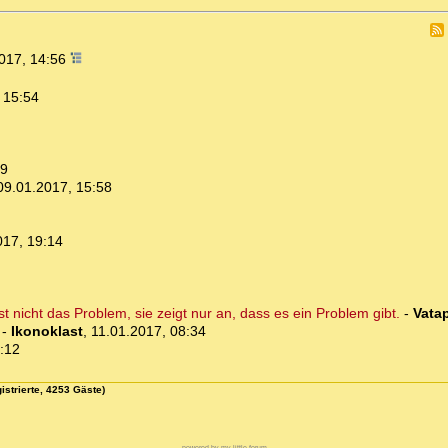
017, 14:56
 15:54
19
09.01.2017, 15:58
017, 19:14
t nicht das Problem, sie zeigt nur an, dass es ein Problem gibt.
-
Vatap
-
Ikonoklast
,
11.01.2017, 08:34
:12
istrierte, 4253 Gäste)
powered by my little forum