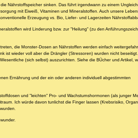
 die Nährstoffspeicher sinken. Das führt irgendwann zu einem Ungleic
sorgung mit Eiweiß, Vitaminen und Mineralstoffen. Auch unsere Lebens
Konventionelle Erzeugung vs. Bio, Liefer- und Lagerzeiten Nährstoffabb
neralstoffen wird Linderung bzw. zur "Heilung" (zu den Anführungszei
.
etreten, die Monster-Dosen an Nährstoffen werden einfach weitergefah
nk ist wieder voll aber die Drängler (Stressoren) wurden nicht beseitigt.
sentliche (sich selbst) auszurichten. Siehe die BÜcher und Artikel, 
genen Ernährung und der ein oder anderen individuell abgestimmten
stoffdosen und "leichten" Pro- und Wachstumshormonen (als junger Me
itraum. Ich würde davon tunlichst die Finger lassen (Krebsrisiko, Org
 wurden.
 wunder.