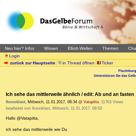
Neu hier? Infos
Wissen
Elliott-Wellen
Themen
Char
Login
zurück zur Hauptseite
in Thread öffnen
Ticker
Fluchtburg
Unterstützen Sie das Gel
Ich sehe das mittlerweile ähnlich / edit: Ab und an fasten
Ikonoklast
,
Mittwoch, 11.01.2017, 08:34
@ Vatapitta
11763 Views
bearbeitet von Ikonoklast, Mittwoch, 11.01.2017, 08:50
Hallo @Vatapitta,
ich sehe das mittlerweile wie Du.