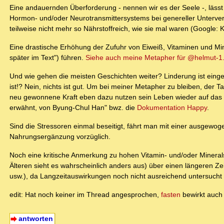
Eine andauernden Überforderung - nennen wir es der Seele -, lässt
Hormon- und/oder Neurotransmittersystems bei genereller Unterver
teilweise nicht mehr so Nährstoffreich, wie sie mal waren (Google: 
Eine drastische Erhöhung der Zufuhr von Eiweiß, Vitaminen und Mi
später im Text") führen.
Siehe auch meine Metapher für @helmut-1
Und wie gehen die meisten Geschichten weiter? Linderung ist eing
ist!? Nein, nichts ist gut. Um bei meiner Metapher zu bleiben, der Ta
neu gewonnene Kraft eben dazu nutzen sein Leben wieder auf das We
erwähnt, von Byung-Chul Han" bwz. die
Dokumentation Happy
.
Sind die Stressoren einmal beseitigt, fährt man mit einer ausgewo
Nahrungsergänzung vorzüglich.
Noch eine kritische Anmerkung zu hohen Vitamin- und/oder Mineral
Älteren sieht es wahrscheinlich anders aus) über einen längeren Ze
usw.), da Langzeitauswirkungen noch nicht ausreichend untersucht
edit: Hat noch keiner im Thread angesprochen,
fasten
bewirkt auch
antworten