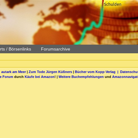
ts / Börsenlinks
Forumsarchive
 autark am Meer
|
Zum Tode Jürgen Küßners
|
Bücher vom Kopp-Verlag |
Datenschut
be Forum
durch
Käufe bei Amazon
! |
Weitere Buchempfehlungen
und
Amazonnavigat