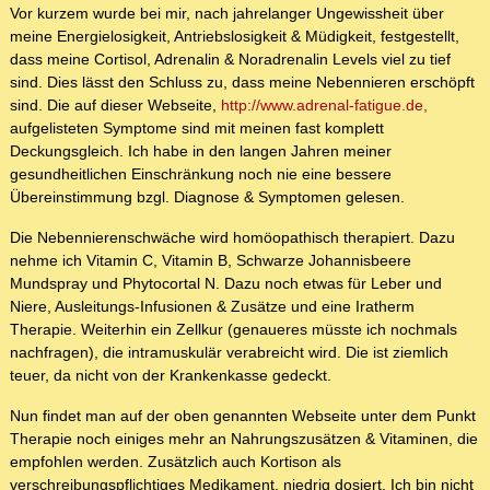
Vor kurzem wurde bei mir, nach jahrelanger Ungewissheit über
meine Energielosigkeit, Antriebslosigkeit & Müdigkeit, festgestellt,
dass meine Cortisol, Adrenalin & Noradrenalin Levels viel zu tief
sind. Dies lässt den Schluss zu, dass meine Nebennieren erschöpft
sind. Die auf dieser Webseite,
http://www.adrenal-fatigue.de,
aufgelisteten Symptome sind mit meinen fast komplett
Deckungsgleich. Ich habe in den langen Jahren meiner
gesundheitlichen Einschränkung noch nie eine bessere
Übereinstimmung bzgl. Diagnose & Symptomen gelesen.
Die Nebennierenschwäche wird homöopathisch therapiert. Dazu
nehme ich Vitamin C, Vitamin B, Schwarze Johannisbeere
Mundspray und Phytocortal N. Dazu noch etwas für Leber und
Niere, Ausleitungs-Infusionen & Zusätze und eine Iratherm
Therapie. Weiterhin ein Zellkur (genaueres müsste ich nochmals
nachfragen), die intramuskulär verabreicht wird. Die ist ziemlich
teuer, da nicht von der Krankenkasse gedeckt.
Nun findet man auf der oben genannten Webseite unter dem Punkt
Therapie noch einiges mehr an Nahrungszusätzen & Vitaminen, die
empfohlen werden. Zusätzlich auch Kortison als
verschreibungspflichtiges Medikament, niedrig dosiert. Ich bin nicht