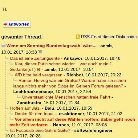
H.
antworten
gesamter Thread:
RSS-Feed dieser Diskussion
Wenn am Sonntag Bundestagswahl wäre...
-
aemb
,
10.01.2017, 18:38
Das ist eine Zeitungsente
-
Ankawor
,
10.01.2017, 18:48
Klar, dieser Putin schon wieder .. war auch mein 1.
Gedanke(oT)
-
aemb
,
10.01.2017, 18:54
AfD bitte bald vergessen
-
Richbot
,
10.01.2017, 20:22
Roman Herzog war ein Großer! Warum habe ich schon
lange nichts mehr von Sippe im Gelben Forum gelesen?
-
Lechbrucknersepp
,
10.01.2017, 22:54
Unverstaatlichte Menschen hatten freie Fahrt
-
Zarathustra
,
15.01.2017, 21:34
Hoffen auf was,
-
Balu
,
10.01.2017, 19:59
Danke für den Input.
-
re-aktionaer
,
10.01.2017, 21:02
Vor allem nicht auf diese Wahlen hoffen, dabei geht noch
mehr Zeit verloren.
-
Hannes
,
11.01.2017, 03:08
Ist Focus.de eine Satire-Seite?
-
software-engineer
,
10.01.2017, 20:28