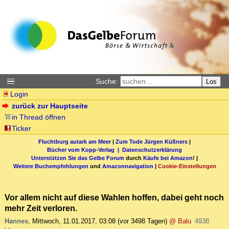
Suche:
Los
Login
zurück zur Hauptseite
in Thread öffnen
Ticker
Fluchtburg autark am Meer
|
Zum Tode Jürgen Küßners
|
Bücher vom Kopp-Verlag |
Datenschutzerklärung
Unterstützen Sie das Gelbe Forum
durch
Käufe bei Amazon
! |
Weitere Buchempfehlungen
und
Amazonnavigation
|
Cookie-Einstellungen
Vor allem nicht auf diese Wahlen hoffen, dabei geht noch
mehr Zeit verloren.
Hannes
,
Mittwoch, 11.01.2017, 03:08
(vor 3498 Tagen)
@ Balu
4938