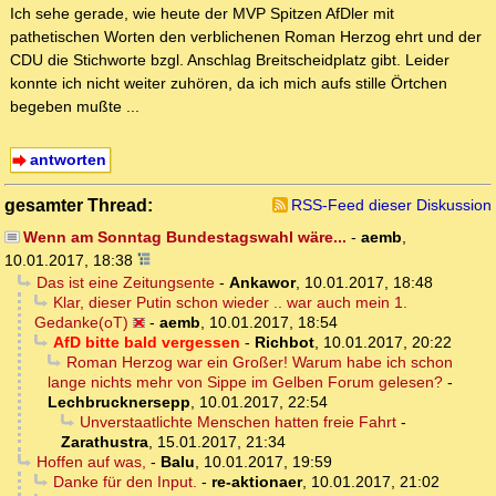
Ich sehe gerade, wie heute der MVP Spitzen AfDler mit
pathetischen Worten den verblichenen Roman Herzog ehrt und der
CDU die Stichworte bzgl. Anschlag Breitscheidplatz gibt. Leider
konnte ich nicht weiter zuhören, da ich mich aufs stille Örtchen
begeben mußte ...
antworten
gesamter Thread:
RSS-Feed dieser Diskussion
Wenn am Sonntag Bundestagswahl wäre...
-
aemb
,
10.01.2017, 18:38
Das ist eine Zeitungsente
-
Ankawor
,
10.01.2017, 18:48
Klar, dieser Putin schon wieder .. war auch mein 1.
Gedanke(oT)
-
aemb
,
10.01.2017, 18:54
AfD bitte bald vergessen
-
Richbot
,
10.01.2017, 20:22
Roman Herzog war ein Großer! Warum habe ich schon
lange nichts mehr von Sippe im Gelben Forum gelesen?
-
Lechbrucknersepp
,
10.01.2017, 22:54
Unverstaatlichte Menschen hatten freie Fahrt
-
Zarathustra
,
15.01.2017, 21:34
Hoffen auf was,
-
Balu
,
10.01.2017, 19:59
Danke für den Input.
-
re-aktionaer
,
10.01.2017, 21:02