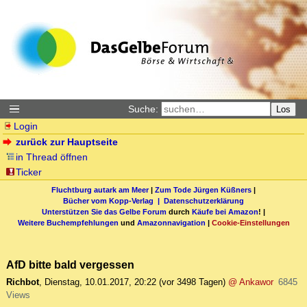
Suche:
Los
Login
zurück zur Hauptseite
in Thread öffnen
Ticker
Fluchtburg autark am Meer
|
Zum Tode Jürgen Küßners
|
Bücher vom Kopp-Verlag |
Datenschutzerklärung
Unterstützen Sie das Gelbe Forum
durch
Käufe bei Amazon
! |
Weitere Buchempfehlungen
und
Amazonnavigation
|
Cookie-Einstellungen
AfD bitte bald vergessen
Richbot
,
Dienstag, 10.01.2017, 20:22
(vor 3498 Tagen)
@ Ankawor
6845
Views