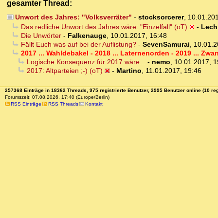
gesamter Thread:
Unwort des Jahres: "Volksverräter"
-
stocksorcerer
,
10.01.20
Das redliche Unwort des Jahres wäre: "Einzelfall" (oT)
-
Lech
Die Unwörter
-
Falkenauge
,
10.01.2017, 16:48
Fällt Euch was auf bei der Auflistung?
-
SevenSamurai
,
10.01.2
2017 ... Wahldebakel - 2018 ... Laternenorden - 2019 ... Z
Logische Konsequenz für 2017 wäre...
-
nemo
,
10.01.2017, 1
2017: Altparteien ;-) (oT)
-
Martino
,
11.01.2017, 19:46
257368 Einträge in 18362 Threads, 975 registrierte Benutzer, 2995 Benutzer online (10 reg
Forumszeit: 07.08.2026, 17:40 (Europe/Berlin)
RSS Einträge
RSS Threads
Kontakt