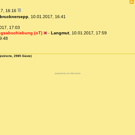
17, 16:16
brucknersepp
,
10.01.2017, 16:41
017, 17:03
wangsabschiebung (oT)
-
Langmut
,
10.01.2017, 17:59
9:48
istrierte, 2985 Gäste)
powered by my little forum