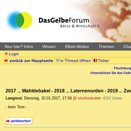
Neu hier? Infos
Wissen
Elliott-Wellen
Themen
Char
Login
zurück zur Hauptseite
in Thread öffnen
Ticker
Fluchtburg
Unterstützen Sie das Gel
2017 ... Wahldebakel - 2018 ... Laternenorden - 2019 ...
Langmut
,
Dienstag, 10.01.2017, 17:59
@ stocksorcerer
4116 Views
- kein Text -
antworten