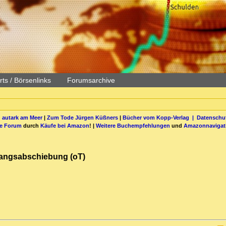
ts / Börsenlinks
Forumsarchive
 autark am Meer
|
Zum Tode Jürgen Küßners
|
Bücher vom Kopp-Verlag |
Datenschut
be Forum
durch
Käufe bei Amazon
! |
Weitere Buchempfehlungen
und
Amazonnavigat
 Zwangsabschiebung (oT)