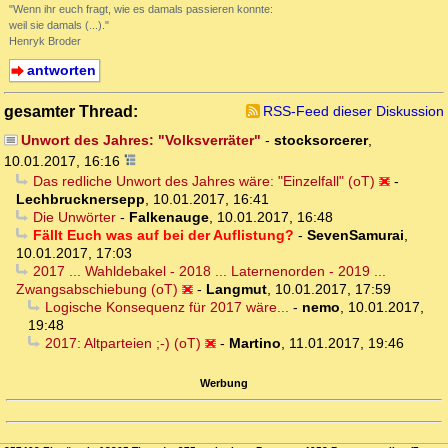
"Wenn ihr euch fragt, wie es damals passieren konnte:
weil sie damals (...)."
Henryk Broder
antworten
gesamter Thread:
RSS-Feed dieser Diskussion
Unwort des Jahres: "Volksverräter"
-
stocksorcerer
,
10.01.2017, 16:16
Das redliche Unwort des Jahres wäre: "Einzelfall" (oT)
-
Lechbrucknersepp
,
10.01.2017, 16:41
Die Unwörter
-
Falkenauge
,
10.01.2017, 16:48
Fällt Euch was auf bei der Auflistung?
-
SevenSamurai
,
10.01.2017, 17:03
2017 ... Wahldebakel - 2018 ... Laternenorden - 2019 ...
Zwangsabschiebung (oT)
-
Langmut
,
10.01.2017, 17:59
Logische Konsequenz für 2017 wäre...
-
nemo
,
10.01.2017,
19:48
2017: Altparteien ;-) (oT)
-
Martino
,
11.01.2017, 19:46
Werbung