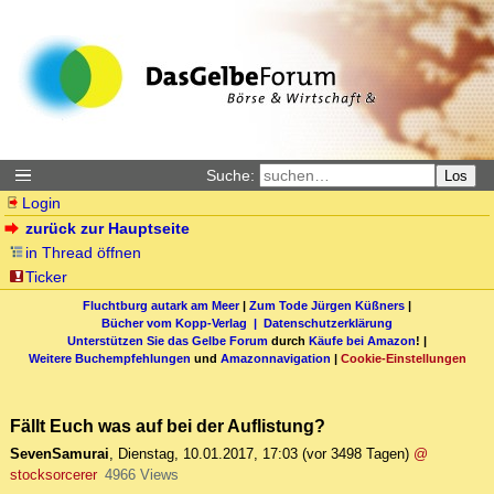
Suche:
Los
Login
zurück zur Hauptseite
in Thread öffnen
Ticker
Fluchtburg autark am Meer
|
Zum Tode Jürgen Küßners
|
Bücher vom Kopp-Verlag |
Datenschutzerklärung
Unterstützen Sie das Gelbe Forum
durch
Käufe bei Amazon
! |
Weitere Buchempfehlungen
und
Amazonnavigation
|
Cookie-Einstellungen
Fällt Euch was auf bei der Auflistung?
SevenSamurai
,
Dienstag, 10.01.2017, 17:03
(vor 3498 Tagen)
@
stocksorcerer
4966 Views