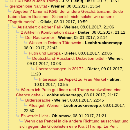
DJT = Donald John Trump
-
J. v. Liebig
,
08.01.2017, 10:51
grenzenlose Naivität
-
Weiner
,
08.01.2017, 13:54
Abgeben? Einer ist KGB, der andere Geschäftsmann. Beide
haben kaum Illusionen. Sicherlich nicht solche wie unsere
"Tagträumerin".
-
Olivia
,
08.01.2017, 19:59
Ausländer: gleicher Fall
-
Weiner
,
08.01.2017, 21:06
2 Artikel in Kombination dazu
-
Dieter
,
08.01.2017, 21:12
Der Rauswerfer
-
Weiner
,
08.01.2017, 22:14
Wasser in Deinen Tütenwein
-
Lechbrucknersepp
,
08.01.2017, 22:42
Putin und Europa
-
Dieter
,
08.01.2017, 23:05
Deutschland-Russland: Diskretion bitte!
-
Weiner
,
09.01.2017, 10:03
Überraschungen in 2017?
-
Dieter
,
09.01.2017,
11:20
Interessanter Aspekt zu Frau Merkel
-
aliter
,
10.01.2017, 10:55
Warum ich Putin gut finde und Trump wohlwollend eine
Chance gebe
-
Lechbrucknersepp
,
08.01.2017, 21:17
Bildersprache
-
Weiner
,
08.01.2017, 22:45
Alles gut, Weiner
-
Lechbrucknersepp
,
08.01.2017,
22:50
Es werde Licht
-
Oblomow
,
08.01.2017, 21:21
Wenn das Pendel in die andere Richtung ausschlägt und
sich gegen die Globalisten eine Kraft (Trump, Le Pen,