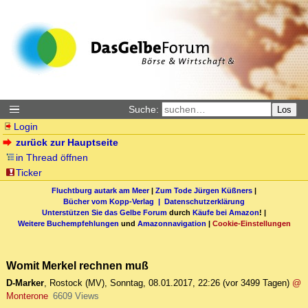
Suche:
Los
Login
zurück zur Hauptseite
in Thread öffnen
Ticker
Fluchtburg autark am Meer
|
Zum Tode Jürgen Küßners
|
Bücher vom Kopp-Verlag |
Datenschutzerklärung
Unterstützen Sie das Gelbe Forum
durch
Käufe bei Amazon
! |
Weitere Buchempfehlungen
und
Amazonnavigation
|
Cookie-Einstellungen
Womit Merkel rechnen muß
D-Marker
,
Rostock (MV)
,
Sonntag, 08.01.2017, 22:26
(vor 3499 Tagen)
@
Monterone
6609 Views