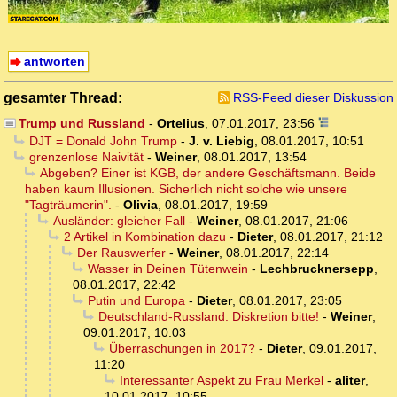
antworten
gesamter Thread:
RSS-Feed dieser Diskussion
Trump und Russland
-
Ortelius
,
07.01.2017, 23:56
DJT = Donald John Trump
-
J. v. Liebig
,
08.01.2017, 10:51
grenzenlose Naivität
-
Weiner
,
08.01.2017, 13:54
Abgeben? Einer ist KGB, der andere Geschäftsmann. Beide
haben kaum Illusionen. Sicherlich nicht solche wie unsere
"Tagträumerin".
-
Olivia
,
08.01.2017, 19:59
Ausländer: gleicher Fall
-
Weiner
,
08.01.2017, 21:06
2 Artikel in Kombination dazu
-
Dieter
,
08.01.2017, 21:12
Der Rauswerfer
-
Weiner
,
08.01.2017, 22:14
Wasser in Deinen Tütenwein
-
Lechbrucknersepp
,
08.01.2017, 22:42
Putin und Europa
-
Dieter
,
08.01.2017, 23:05
Deutschland-Russland: Diskretion bitte!
-
Weiner
,
09.01.2017, 10:03
Überraschungen in 2017?
-
Dieter
,
09.01.2017,
11:20
Interessanter Aspekt zu Frau Merkel
-
aliter
,
10.01.2017, 10:55