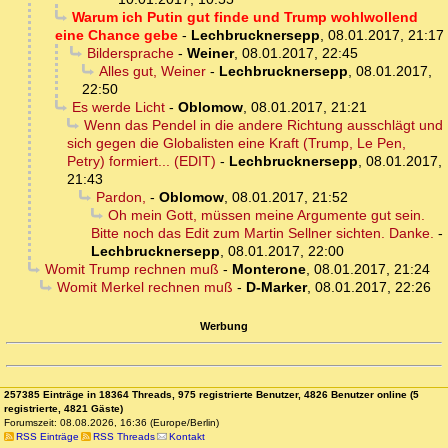
Warum ich Putin gut finde und Trump wohlwollend
eine Chance gebe
-
Lechbrucknersepp
,
08.01.2017, 21:17
Bildersprache
-
Weiner
,
08.01.2017, 22:45
Alles gut, Weiner
-
Lechbrucknersepp
,
08.01.2017,
22:50
Es werde Licht
-
Oblomow
,
08.01.2017, 21:21
Wenn das Pendel in die andere Richtung ausschlägt und
sich gegen die Globalisten eine Kraft (Trump, Le Pen,
Petry) formiert... (EDIT)
-
Lechbrucknersepp
,
08.01.2017,
21:43
Pardon,
-
Oblomow
,
08.01.2017, 21:52
Oh mein Gott, müssen meine Argumente gut sein.
Bitte noch das Edit zum Martin Sellner sichten. Danke.
-
Lechbrucknersepp
,
08.01.2017, 22:00
Womit Trump rechnen muß
-
Monterone
,
08.01.2017, 21:24
Womit Merkel rechnen muß
-
D-Marker
,
08.01.2017, 22:26
Werbung
257385 Einträge in 18364 Threads, 975 registrierte Benutzer, 4826 Benutzer online (5
registrierte, 4821 Gäste)
Forumszeit: 08.08.2026, 16:36 (Europe/Berlin)
RSS Einträge
RSS Threads
Kontakt