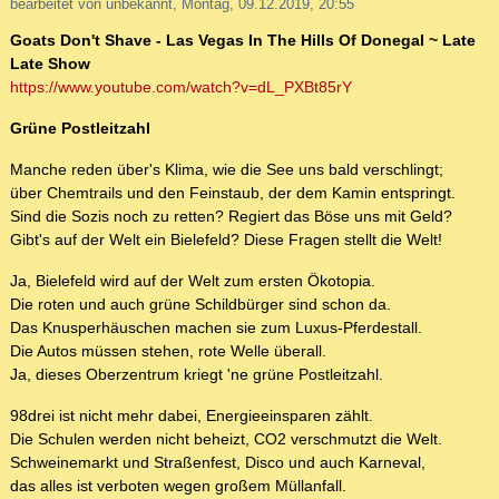
bearbeitet von unbekannt, Montag, 09.12.2019, 20:55
Goats Don't Shave - Las Vegas In The Hills Of Donegal ~ Late
Late Show
https://www.youtube.com/watch?v=dL_PXBt85rY
Grüne Postleitzahl
Manche reden über's Klima, wie die See uns bald verschlingt;
über Chemtrails und den Feinstaub, der dem Kamin entspringt.
Sind die Sozis noch zu retten? Regiert das Böse uns mit Geld?
Gibt's auf der Welt ein Bielefeld? Diese Fragen stellt die Welt!
Ja, Bielefeld wird auf der Welt zum ersten Ökotopia.
Die roten und auch grüne Schildbürger sind schon da.
Das Knusperhäuschen machen sie zum Luxus-Pferdestall.
Die Autos müssen stehen, rote Welle überall.
Ja, dieses Oberzentrum kriegt 'ne grüne Postleitzahl.
98drei ist nicht mehr dabei, Energieeinsparen zählt.
Die Schulen werden nicht beheizt, CO2 verschmutzt die Welt.
Schweinemarkt und Straßenfest, Disco und auch Karneval,
das alles ist verboten wegen großem Müllanfall.