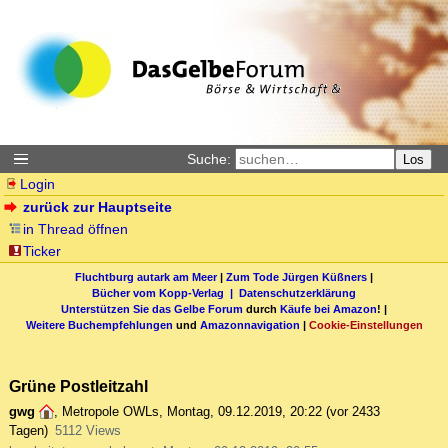
Suche:
Los
Login
zurück zur Hauptseite
in Thread öffnen
Ticker
Fluchtburg autark am Meer
|
Zum Tode Jürgen Küßners
|
Bücher vom Kopp-Verlag |
Datenschutzerklärung
Unterstützen Sie das Gelbe Forum
durch
Käufe bei Amazon
! |
Weitere Buchempfehlungen
und
Amazonnavigation
|
Cookie-Einstellungen
Grüne Postleitzahl
gwg
,
Metropole OWLs
,
Montag, 09.12.2019, 20:22
(vor 2433
Tagen)
5112 Views