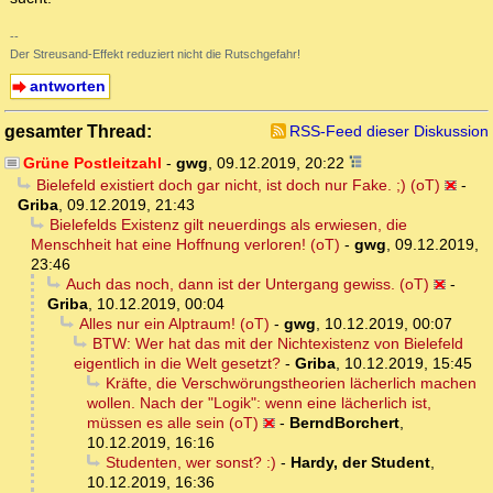
--
Der Streusand-Effekt reduziert nicht die Rutschgefahr!
antworten
gesamter Thread:
RSS-Feed dieser Diskussion
Grüne Postleitzahl
-
gwg
,
09.12.2019, 20:22
Bielefeld existiert doch gar nicht, ist doch nur Fake. ;) (oT)
-
Griba
,
09.12.2019, 21:43
Bielefelds Existenz gilt neuerdings als erwiesen, die
Menschheit hat eine Hoffnung verloren! (oT)
-
gwg
,
09.12.2019,
23:46
Auch das noch, dann ist der Untergang gewiss. (oT)
-
Griba
,
10.12.2019, 00:04
Alles nur ein Alptraum! (oT)
-
gwg
,
10.12.2019, 00:07
BTW: Wer hat das mit der Nichtexistenz von Bielefeld
eigentlich in die Welt gesetzt?
-
Griba
,
10.12.2019, 15:45
Kräfte, die Verschwörungstheorien lächerlich machen
wollen. Nach der "Logik": wenn eine lächerlich ist,
müssen es alle sein (oT)
-
BerndBorchert
,
10.12.2019, 16:16
Studenten, wer sonst? :)
-
Hardy, der Student
,
10.12.2019, 16:36