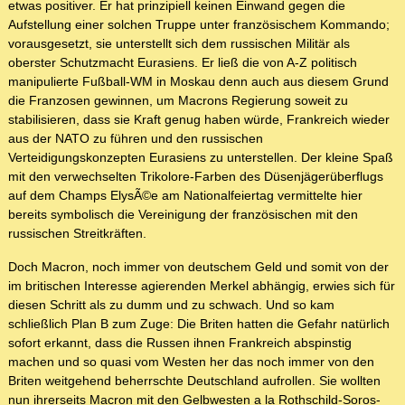
etwas positiver. Er hat prinzipiell keinen Einwand gegen die
Aufstellung einer solchen Truppe unter französischem Kommando;
vorausgesetzt, sie unterstellt sich dem russischen Militär als
oberster Schutzmacht Eurasiens. Er ließ die von A-Z politisch
manipulierte Fußball-WM in Moskau denn auch aus diesem Grund
die Franzosen gewinnen, um Macrons Regierung soweit zu
stabilisieren, dass sie Kraft genug haben würde, Frankreich wieder
aus der NATO zu führen und den russischen
Verteidigungskonzepten Eurasiens zu unterstellen. Der kleine Spaß
mit den verwechselten Trikolore-Farben des Düsenjägerüberflugs
auf dem Champs ElysÃ©e am Nationalfeiertag vermittelte hier
bereits symbolisch die Vereinigung der französischen mit den
russischen Streitkräften.
Doch Macron, noch immer von deutschem Geld und somit von der
im britischen Interesse agierenden Merkel abhängig, erwies sich für
diesen Schritt als zu dumm und zu schwach. Und so kam
schließlich Plan B zum Zuge: Die Briten hatten die Gefahr natürlich
sofort erkannt, dass die Russen ihnen Frankreich abspinstig
machen und so quasi vom Westen her das noch immer von den
Briten weitgehend beherrschte Deutschland aufrollen. Sie wollten
nun ihrerseits Macron mit den Gelbwesten a la Rothschild-Soros-