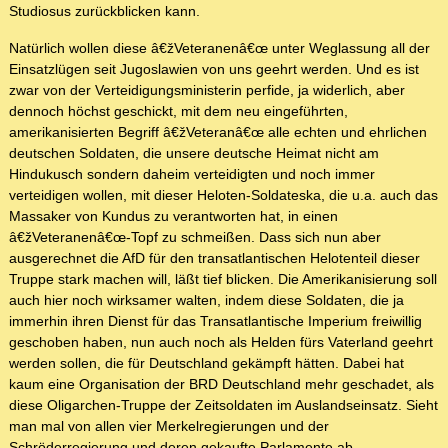
Studiosus zurückblicken kann.
Natürlich wollen diese â€žVeteranenâ€œ unter Weglassung all der
Einsatzlügen seit Jugoslawien von uns geehrt werden. Und es ist
zwar von der Verteidigungsministerin perfide, ja widerlich, aber
dennoch höchst geschickt, mit dem neu eingeführten,
amerikanisierten Begriff â€žVeteranâ€œ alle echten und ehrlichen
deutschen Soldaten, die unsere deutsche Heimat nicht am
Hindukusch sondern daheim verteidigten und noch immer
verteidigen wollen, mit dieser Heloten-Soldateska, die u.a. auch das
Massaker von Kundus zu verantworten hat, in einen
â€žVeteranenâ€œ-Topf zu schmeißen. Dass sich nun aber
ausgerechnet die AfD für den transatlantischen Helotenteil dieser
Truppe stark machen will, läßt tief blicken. Die Amerikanisierung soll
auch hier noch wirksamer walten, indem diese Soldaten, die ja
immerhin ihren Dienst für das Transatlantische Imperium freiwillig
geschoben haben, nun auch noch als Helden fürs Vaterland geehrt
werden sollen, die für Deutschland gekämpft hätten. Dabei hat
kaum eine Organisation der BRD Deutschland mehr geschadet, als
diese Oligarchen-Truppe der Zeitsoldaten im Auslandseinsatz. Sieht
man mal von allen vier Merkelregierungen und der
Schröderregierung und deren gekaufte Parlamente ab.