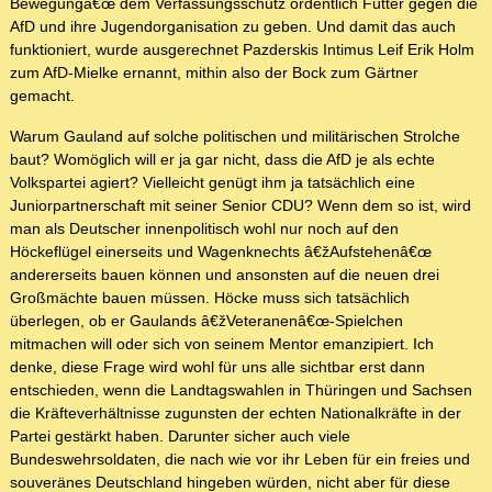
Bewegungâ€œ dem Verfassungsschutz ordentlich Futter gegen die
AfD und ihre Jugendorganisation zu geben. Und damit das auch
funktioniert, wurde ausgerechnet Pazderskis Intimus Leif Erik Holm
zum AfD-Mielke ernannt, mithin also der Bock zum Gärtner
gemacht.
Warum Gauland auf solche politischen und militärischen Strolche
baut? Womöglich will er ja gar nicht, dass die AfD je als echte
Volkspartei agiert? Vielleicht genügt ihm ja tatsächlich eine
Juniorpartnerschaft mit seiner Senior CDU? Wenn dem so ist, wird
man als Deutscher innenpolitisch wohl nur noch auf den
Höckeflügel einerseits und Wagenknechts â€žAufstehenâ€œ
andererseits bauen können und ansonsten auf die neuen drei
Großmächte bauen müssen. Höcke muss sich tatsächlich
überlegen, ob er Gaulands â€žVeteranenâ€œ-Spielchen
mitmachen will oder sich von seinem Mentor emanzipiert. Ich
denke, diese Frage wird wohl für uns alle sichtbar erst dann
entschieden, wenn die Landtagswahlen in Thüringen und Sachsen
die Kräfteverhältnisse zugunsten der echten Nationalkräfte in der
Partei gestärkt haben. Darunter sicher auch viele
Bundeswehrsoldaten, die nach wie vor ihr Leben für ein freies und
souveränes Deutschland hingeben würden, nicht aber für diese