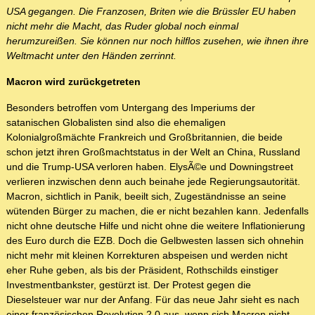
USA gegangen. Die Franzosen, Briten wie die Brüssler EU haben
nicht mehr die Macht, das Ruder global noch einmal
herumzureißen. Sie können nur noch hilflos zusehen, wie ihnen ihre
Weltmacht unter den Händen zerrinnt.
Macron wird zurückgetreten
Besonders betroffen vom Untergang des Imperiums der
satanischen Globalisten sind also die ehemaligen
Kolonialgroßmächte Frankreich und Großbritannien, die beide
schon jetzt ihren Großmachtstatus in der Welt an China, Russland
und die Trump-USA verloren haben. ElysÃ©e und Downingstreet
verlieren inzwischen denn auch beinahe jede Regierungsautorität.
Macron, sichtlich in Panik, beeilt sich, Zugeständnisse an seine
wütenden Bürger zu machen, die er nicht bezahlen kann. Jedenfalls
nicht ohne deutsche Hilfe und nicht ohne die weitere Inflationierung
des Euro durch die EZB. Doch die Gelbwesten lassen sich ohnehin
nicht mehr mit kleinen Korrekturen abspeisen und werden nicht
eher Ruhe geben, als bis der Präsident, Rothschilds einstiger
Investmentbankster, gestürzt ist. Der Protest gegen die
Dieselsteuer war nur der Anfang. Für das neue Jahr sieht es nach
einer französischen Revolution 2.0 aus, wenn sich Macron nicht