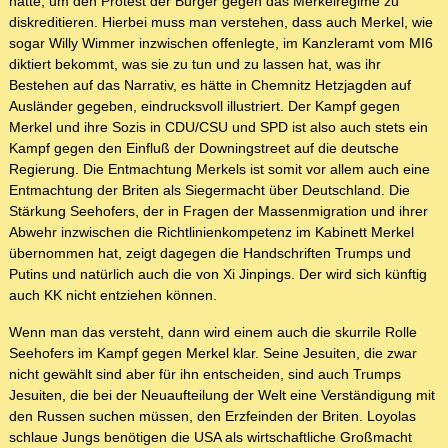
hätte, um den Protest der Bürger gegen das Merkelregime zu
diskreditieren. Hierbei muss man verstehen, dass auch Merkel, wie
sogar Willy Wimmer inzwischen offenlegte, im Kanzleramt vom MI6
diktiert bekommt, was sie zu tun und zu lassen hat, was ihr
Bestehen auf das Narrativ, es hätte in Chemnitz Hetzjagden auf
Ausländer gegeben, eindrucksvoll illustriert. Der Kampf gegen
Merkel und ihre Sozis in CDU/CSU und SPD ist also auch stets ein
Kampf gegen den Einfluß der Downingstreet auf die deutsche
Regierung. Die Entmachtung Merkels ist somit vor allem auch eine
Entmachtung der Briten als Siegermacht über Deutschland. Die
Stärkung Seehofers, der in Fragen der Massenmigration und ihrer
Abwehr inzwischen die Richtlinienkompetenz im Kabinett Merkel
übernommen hat, zeigt dagegen die Handschriften Trumps und
Putins und natürlich auch die von Xi Jinpings. Der wird sich künftig
auch KK nicht entziehen können.
Wenn man das versteht, dann wird einem auch die skurrile Rolle
Seehofers im Kampf gegen Merkel klar. Seine Jesuiten, die zwar
nicht gewählt sind aber für ihn entscheiden, sind auch Trumps
Jesuiten, die bei der Neuaufteilung der Welt eine Verständigung mit
den Russen suchen müssen, den Erzfeinden der Briten. Loyolas
schlaue Jungs benötigen die USA als wirtschaftliche Großmacht