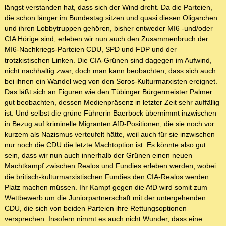
längst verstanden hat, dass sich der Wind dreht. Da die Parteien,
die schon länger im Bundestag sitzen und quasi diesen Oligarchen
und ihren Lobbytruppen gehören, bisher entweder MI6 -und/oder
CIA Hörige sind, erleben wir nun auch den Zusammenbruch der
MI6-Nachkriegs-Parteien CDU, SPD und FDP und der
trotzkistischen Linken. Die CIA-Grünen sind dagegen im Aufwind,
nicht nachhaltig zwar, doch man kann beobachten, dass sich auch
bei ihnen ein Wandel weg von den Soros-Kulturmarxisten ereignet.
Das läßt sich an Figuren wie den Tübinger Bürgermeister Palmer
gut beobachten, dessen Medienpräsenz in letzter Zeit sehr auffällig
ist. Und selbst die grüne Führerin Baerbock übernimmt inzwischen
in Bezug auf kriminelle Migranten AfD-Positionen, die sie noch vor
kurzem als Nazismus verteufelt hätte, weil auch für sie inzwischen
nur noch die CDU die letzte Machtoption ist. Es könnte also gut
sein, dass wir nun auch innerhalb der Grünen einen neuen
Machtkampf zwischen Realos und Fundies erleben werden, wobei
die britisch-kulturmarxistischen Fundies den CIA-Realos werden
Platz machen müssen. Ihr Kampf gegen die AfD wird somit zum
Wettbewerb um die Juniorpartnerschaft mit der untergehenden
CDU, die sich von beiden Parteien ihre Rettungsoptionen
versprechen. Insofern nimmt es auch nicht Wunder, dass eine