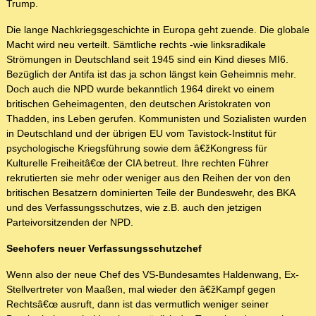
Trump.
Die lange Nachkriegsgeschichte in Europa geht zuende. Die globale
Macht wird neu verteilt. Sämtliche rechts -wie linksradikale
Strömungen in Deutschland seit 1945 sind ein Kind dieses MI6.
Bezüglich der Antifa ist das ja schon längst kein Geheimnis mehr.
Doch auch die NPD wurde bekanntlich 1964 direkt vo einem
britischen Geheimagenten, den deutschen Aristokraten von
Thadden, ins Leben gerufen. Kommunisten und Sozialisten wurden
in Deutschland und der übrigen EU vom Tavistock-Institut für
psychologische Kriegsführung sowie dem â€žKongress für
Kulturelle Freiheitâ€œ der CIA betreut. Ihre rechten Führer
rekrutierten sie mehr oder weniger aus den Reihen der von den
britischen Besatzern dominierten Teile der Bundeswehr, des BKA
und des Verfassungsschutzes, wie z.B. auch den jetzigen
Parteivorsitzenden der NPD.
Seehofers neuer Verfassungsschutzchef
Wenn also der neue Chef des VS-Bundesamtes Haldenwang, Ex-
Stellvertreter von Maaßen, mal wieder den â€žKampf gegen
Rechtsâ€œ ausruft, dann ist das vermutlich weniger seiner