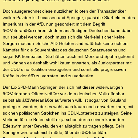
Doch ausgerechnet diese nützlichen Idioten der Transatlantiker
wollen Pazderski, Lucassen und Springer, quasi die Starheloten des
Imperiums in der AfD, nun gesondert mit dem Begriff
â€žVeteranâ€œ ehren. Jedem anständigen Deutschen kann dabei
nur speiübel werden, doch muss sich die Merkelei sicher keine
Sorgen machen. Solche AfD-Heloten sind natürlich keine echten
Kämpfer für die Souveränität des deutschen Staatswesens und
sogar KK-kompatibel. Sie hätten auch mit Merz und Spahn gekonnt
und können es deshalb wohl kaum erwarten, als Juniorpartner mit
der CDU eine Koalition einzugehen und somit alle progressiven
Kräfte in der AfD zu verraten und zu verkaufen.
Der Ex-SPD-Mann Springer, der sich mit dieser widerwärtigen
â€žVeteranen-Offensiveâ€œ vor dem deutschen Volk offenbar
selbst als â€žVeteranâ€œ aufwerten will, ist sogar von Gauland
protegiert worden, der es wohl auch kaum noch erwarten kann, mit
solchen politischen Strolchen ins CDU-Lotterbett zu steigen. Seine
Vorliebe für die Briten stellt er ja schon durch seinen karrierten
Edelzwirn unter Beweis, den er alltäglich zu tragen pflegt. Sein
Springer wird auch nicht müde, über die â€žIdentitäre