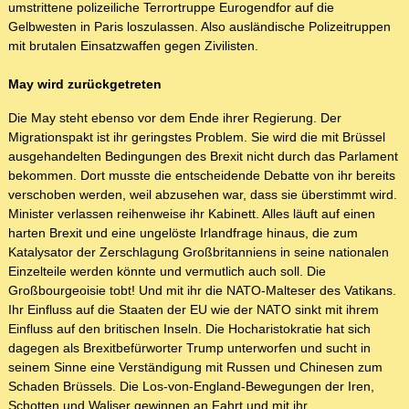
umstrittene polizeiliche Terrortruppe Eurogendfor auf die
Gelbwesten in Paris loszulassen. Also ausländische Polizeitruppen
mit brutalen Einsatzwaffen gegen Zivilisten.
May wird zurückgetreten
Die May steht ebenso vor dem Ende ihrer Regierung. Der
Migrationspakt ist ihr geringstes Problem. Sie wird die mit Brüssel
ausgehandelten Bedingungen des Brexit nicht durch das Parlament
bekommen. Dort musste die entscheidende Debatte von ihr bereits
verschoben werden, weil abzusehen war, dass sie überstimmt wird.
Minister verlassen reihenweise ihr Kabinett. Alles läuft auf einen
harten Brexit und eine ungelöste Irlandfrage hinaus, die zum
Katalysator der Zerschlagung Großbritanniens in seine nationalen
Einzelteile werden könnte und vermutlich auch soll. Die
Großbourgeoisie tobt! Und mit ihr die NATO-Malteser des Vatikans.
Ihr Einfluss auf die Staaten der EU wie der NATO sinkt mit ihrem
Einfluss auf den britischen Inseln. Die Hocharistokratie hat sich
dagegen als Brexitbefürworter Trump unterworfen und sucht in
seinem Sinne eine Verständigung mit Russen und Chinesen zum
Schaden Brüssels. Die Los-von-England-Bewegungen der Iren,
Schotten und Waliser gewinnen an Fahrt und mit ihr