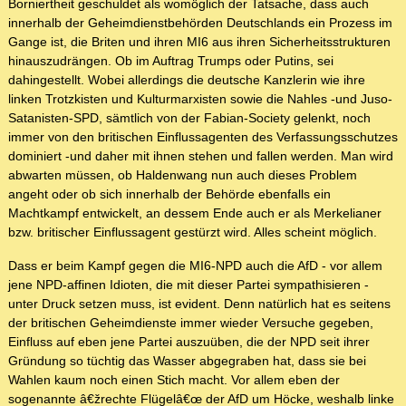
Borniertheit geschuldet als womöglich der Tatsache, dass auch
innerhalb der Geheimdienstbehörden Deutschlands ein Prozess im
Gange ist, die Briten und ihren MI6 aus ihren Sicherheitsstrukturen
hinauszudrängen. Ob im Auftrag Trumps oder Putins, sei
dahingestellt. Wobei allerdings die deutsche Kanzlerin wie ihre
linken Trotzkisten und Kulturmarxisten sowie die Nahles -und Juso-
Satanisten-SPD, sämtlich von der Fabian-Society gelenkt, noch
immer von den britischen Einflussagenten des Verfassungsschutzes
dominiert -und daher mit ihnen stehen und fallen werden. Man wird
abwarten müssen, ob Haldenwang nun auch dieses Problem
angeht oder ob sich innerhalb der Behörde ebenfalls ein
Machtkampf entwickelt, an dessem Ende auch er als Merkelianer
bzw. britischer Einflussagent gestürzt wird. Alles scheint möglich.
Dass er beim Kampf gegen die MI6-NPD auch die AfD - vor allem
jene NPD-affinen Idioten, die mit dieser Partei sympathisieren -
unter Druck setzen muss, ist evident. Denn natürlich hat es seitens
der britischen Geheimdienste immer wieder Versuche gegeben,
Einfluss auf eben jene Partei auszuüben, die der NPD seit ihrer
Gründung so tüchtig das Wasser abgegraben hat, dass sie bei
Wahlen kaum noch einen Stich macht. Vor allem eben der
sogenannte â€žrechte Flügelâ€œ der AfD um Höcke, weshalb linke