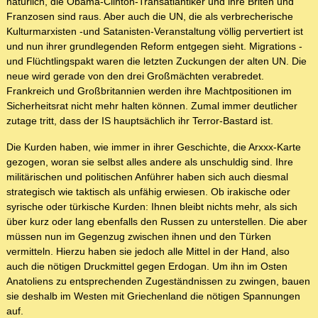
natürlich, die Obama-Clinton-Transatlantiker und ihre Briten und
Franzosen sind raus. Aber auch die UN, die als verbrecherische
Kulturmarxisten -und Satanisten-Veranstaltung völlig pervertiert ist
und nun ihrer grundlegenden Reform entgegen sieht. Migrations -
und Flüchtlingspakt waren die letzten Zuckungen der alten UN. Die
neue wird gerade von den drei Großmächten verabredet.
Frankreich und Großbritannien werden ihre Machtpositionen im
Sicherheitsrat nicht mehr halten können. Zumal immer deutlicher
zutage tritt, dass der IS hauptsächlich ihr Terror-Bastard ist.
Die Kurden haben, wie immer in ihrer Geschichte, die Arxxx-Karte
gezogen, woran sie selbst alles andere als unschuldig sind. Ihre
militärischen und politischen Anführer haben sich auch diesmal
strategisch wie taktisch als unfähig erwiesen. Ob irakische oder
syrische oder türkische Kurden: Ihnen bleibt nichts mehr, als sich
über kurz oder lang ebenfalls den Russen zu unterstellen. Die aber
müssen nun im Gegenzug zwischen ihnen und den Türken
vermitteln. Hierzu haben sie jedoch alle Mittel in der Hand, also
auch die nötigen Druckmittel gegen Erdogan. Um ihn im Osten
Anatoliens zu entsprechenden Zugeständnissen zu zwingen, bauen
sie deshalb im Westen mit Griechenland die nötigen Spannungen
auf.