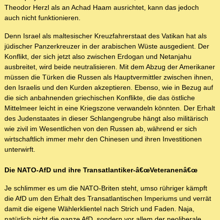
Theodor Herzl als an Achad Haam ausrichtet, kann das jedoch
auch nicht funktionieren.
Denn Israel als maltesischer Kreuzfahrerstaat des Vatikan hat als
jüdischer Panzerkreuzer in der arabischen Wüste ausgedient. Der
Konflikt, der sich jetzt also zwischen Erdogan und Netanjahu
ausbreitet, wird beide neutralisieren. Mit dem Abzug der Amerikaner
müssen die Türken die Russen als Hauptvermittler zwischen ihnen,
den Israelis und den Kurden akzeptieren. Ebenso, wie in Bezug auf
die sich anbahnenden griechischen Konflikte, die das östliche
Mittelmeer leicht in eine Kriegszone verwandeln könnten. Der Erhalt
des Judenstaates in dieser Schlangengrube hängt also militärisch
wie zivil im Wesentlichen von den Russen ab, während er sich
wirtschaftlich immer mehr den Chinesen und ihren Investitionen
unterwirft.
Die NATO-AfD und ihre Transatlantiker-â€œVeteranenâ€œ
Je schlimmer es um die NATO-Briten steht, umso rühriger kämpft
die AfD um den Erhalt des Transatlantischen Imperiums und verrät
damit die eigene Wählerklientel nach Strich und Faden. Naja,
natürlich nicht die ganze AfD, sondern vor allem der neoliberale