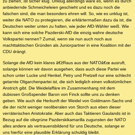
zu ziehen, ist sicher klug. Unklug allerdings wäre es, wenn es durch
anbiedernde Schmeicheleien geschieht und es dazu noch die
falschen sind, die man besonders ehren will. So, wie es unklug ist,
weiter die NATO zu protegieren, die erklärtermaßen dazu da ist, die
Deutschen weiter unten zu halten, wie jeder AfD-Wähler weiß. Wie
kann sich eine solche Pazderski-AfD die einzig wahre deutsche
Volkspartei nennen? Zumal, wenn sie nun auch noch aus
machttaktischen Gründen als Juniorpartner in eine Koalition mit der
CDU drängt.
Solange die AfD kein klares â€žRaus aus der NATOâ€œ ausruft,
solange können wir davon ausgehen, dass auch diese Partei wie
schon unter Lucke und Henkel, Petry und Pretzell nur eine schlecht
getarnte Oligarchenpartei ist, die sich lediglich einen volkstümlichen
Anstrich gibt. Die Weidelaffäre im Zusammenhang mit dem
dubiosen Großspender Baron von Finck sollte uns zu denken
geben. Wie auch die Herkunft der Weidel von Goldmann-Sachs und
die der nicht weniger neoliberalen von Storch aus eben dieser
verräterischen Aristokratie. Aber auch das Taktieren Gaulands ist in
Bezug auf die olivgrüne Pazderskikamarilla zugunsten der NATO
alles andere als vertrauensbildend für uns Deutsche, solange er
uns hierfür eine plausible Erklärung schuldig bleibt.