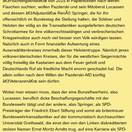
â€žFlüchtlingskriseâ€œ von 2015 in Papierkörben nach leeren
Flaschen suchten, wollen Pazderski und sein Mitoberst Lucassen
und dessen â€žAdjutantâ€œ RenÃ© Springer, die für ihn
offensichtlich im Bundestag die Stellung halten, die Söldner und
Heloten der völlig an die Transatlantiker ausgelieferten deutschen
Schrottarmee für ihre völkerrechtswidrigen und verbrecherischen
Kriegseinsätze auch noch viel besser vom Volk würdigen lassen.
Natürlich auch in Form finanzieller Aufwertung eines
Auserwähltenkreises innerhalb dieser Helotentruppe. Nämlich jenes
volksverräterischsten Kreises, der für die westlichen Siegermächte
völlig freiwillig die Kastanien aus dem Feuer geholt und
Deutschlands Ruf als friedliche Macht enorm geschadet hat. Die
allein sollen nach dem Willen der Pazderski-AfD künftig
â€žVeteranenâ€œ sein dürfen.
Wobei man wissen muss, dass der eine Bunzelheerheini, also
Lucassen, beruflich dicke Beschaffungsgeschäfte mit der
Bundeswehr tätigt und der andere, also Springer, als SPD-
Preisträger der Friedrich Ebert Stiftung und somit als britentreuer
Bundeswehrtransatlantiker auf der kommunistisch durchseuchten
Universität Greifswald, die einst den von den Linken diskreditierten
stolzen Namen Ernst Moritz Arndts trug, auf eine Karriere als SPD-