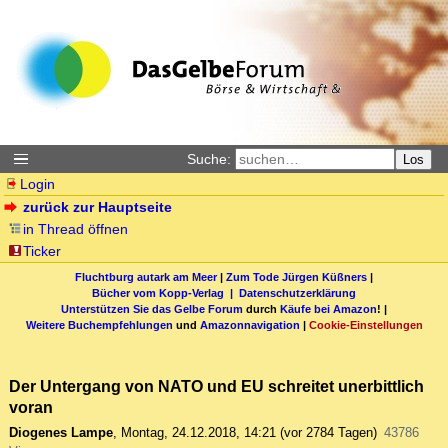
Suche:
Los
Login
zurück zur Hauptseite
in Thread öffnen
Ticker
Fluchtburg autark am Meer
|
Zum Tode Jürgen Küßners
|
Bücher vom Kopp-Verlag |
Datenschutzerklärung
Unterstützen Sie das Gelbe Forum
durch
Käufe bei Amazon
! |
Weitere Buchempfehlungen
und
Amazonnavigation
|
Cookie-Einstellungen
Der Untergang von NATO und EU schreitet unerbittlich
voran
Diogenes Lampe
,
Montag, 24.12.2018, 14:21
(vor 2784 Tagen)
43786