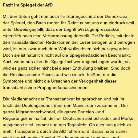
Fazit im Spiegel der AfD
Mit den Briten geht nun auch ihr Sturmgeschütz der Demokratie,
der Spiegel, den Bach runter. Ihr Relotius hat uns nun eindrucksvoll
unter Beweis gestellt, dass der Begriff â€žLügenpresseâ€œ
eigentlich noch eine Verharmlosung darstellt. Die Perfidie, mit der in
den transatlantischen Redaktionen der Leser belogen und betrogen
wird, ist nun zwar auch dem Wohlwollendsten sichtbar geworden.
Doch sie ist natürlich nicht auf die Spiegelredaktionen beschränkt.
Auch wenn nun also der Spiegel schwer angeschlagen wurde, so
wird es ganz sicher nicht bei dieser Enthüllung bleiben. Sind doch
die Relotiusse oder Yücels und wie sie alle heißen, nur die
Symptome und nicht die Ursachen der Verlogenheit dieser
transatlantischen Propagandamaschinerien.
Die Medienmacht der Transatlantiker ist gebrochen und mit ihr
bricht die Deutungshoheit über den Mainstream zusammen. Der
ganze Migrantenschwindel, die ganze Parteien -und
Regierungskriminalität, der wir Deutschen seit Schröder und Merkel
ausgesetzt sind, kommt nun ans Tageslicht. Ob dies nun gleich zu
mehr Transparenz durch die AfD führen wird, daran habe sicher
nicht nur ich meine Zweifel. Die kommenden Landtags -und