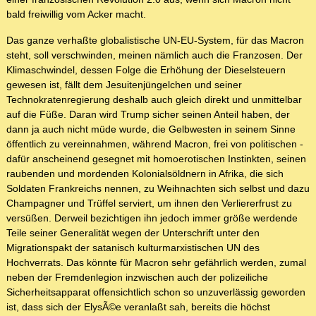
bald freiwillig vom Acker macht.
Das ganze verhaßte globalistische UN-EU-System, für das Macron
steht, soll verschwinden, meinen nämlich auch die Franzosen. Der
Klimaschwindel, dessen Folge die Erhöhung der Dieselsteuern
gewesen ist, fällt dem Jesuitenjüngelchen und seiner
Technokratenregierung deshalb auch gleich direkt und unmittelbar
auf die Füße. Daran wird Trump sicher seinen Anteil haben, der
dann ja auch nicht müde wurde, die Gelbwesten in seinem Sinne
öffentlich zu vereinnahmen, während Macron, frei von politischen -
dafür anscheinend gesegnet mit homoerotischen Instinkten, seinen
raubenden und mordenden Kolonialsöldnern in Afrika, die sich
Soldaten Frankreichs nennen, zu Weihnachten sich selbst und dazu
Champagner und Trüffel serviert, um ihnen den Verliererfrust zu
versüßen. Derweil bezichtigen ihn jedoch immer größe werdende
Teile seiner Generalität wegen der Unterschrift unter den
Migrationspakt der satanisch kulturmarxistischen UN des
Hochverrats. Das könnte für Macron sehr gefährlich werden, zumal
neben der Fremdenlegion inzwischen auch der polizeiliche
Sicherheitsapparat offensichtlich schon so unzuverlässig geworden
ist, dass sich der ElysÃ©e veranlaßt sah, bereits die höchst