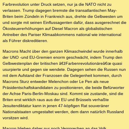
Farbrevolution unter Druck setzen, nur ja die NATO nicht zu
verlassen. Trump dagegen bremste die transatlantischen May-
Briten beim Zündeln in Frankreich aus, drehte die Gelbwesten um
und sorgte mit seinen Einflussagenten dafür, dass ausgerechnet die
Ökosteuererhöhungen auf Diesel Macron als globalistischen
Antreiber des Pariser Klimaabkommens national wie international
als Führer diskreditieren.
Macrons Macht über den ganzen Klimaschwindel wurde innerhalb
der UNO -und EU-Gremien enorm geschwächt, indem Trump den
Gelbwestenplan der britischen â€žFarbenrevolutionäreâ€œ quasi
usurpierte und gegen sie wendete. Dagegen sehen die Russen nun
mit dem Aufstand der Franzosen die Gelegenheit kommen, durch
Macrons Sturz entweder Melenchon oder Le Pen als neue
Präsidentschaftskandidaten zu positionieren, die beide Befürworter
der Achse Paris-Berlin-Moskau sind. Kommt sie zustande, sind die
Briten erst wirklich raus aus der EU und Brüssels verhaßte
Jesuitendiktatur kann in jenen 47-köpfigen Rat souveräner
Nationalstaaten umgestaltet werden, dem dann natürlich Russland
vorsitzen wird.
Macron blieben daher nur noch Versprechen an das Volk,