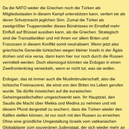
Da die NATO weder die Griechen noch die Türken als
Mitgliedsstaaten in diesem Kampf unterstützen kann, verliert sie als
deren Schutzmacht jeglichen Sinn. Zumal die Türkei als
zweitgrößter Truppensteller dieses Bündnisses im Ernstfall mehr
Einfluß auf Brüssel ausüben kann, als die Griechen. Strategisch
sind die Transatlantiker und mit ihnen vor allem Briten und
Franzosen in diesem Konflikt somit neutralisiert. Wenn jetzt also
griechische Generäle türkischen wegen kleiner Inseln in der Ägäis
drohen und vice versa, dann kann hier nur noch durch die Russen
vermittelt werden. Doch ebensogut könnten sie Erdogan in einen
Zweifrontenkrieg verwickeln, wenn er nicht tut, was sie wollen.
Erdogan, das ist immer auch die Muslimbruderschaft, also die
türkische Freimaurerei, die einst von den Briten ins Leben gerufen
wurde. Sie dürfte inzwischen auf die eurasischen
Geheimgesellschaften umgeschwenkt sein. Ihr Hauptziel, den
Saudis die Macht über Mekka und Medina zu nehmen und mit
diesem Pfund dergestalt zu wuchern, dass die Türken wieder den
Kalifen stellen können, ist nur noch mit den Russen zu erreichen.
Ohne eine gründliche Umgestaltung Israels vom vatikanischen
Globalplayer zum souveränen Judenstaat, der sich wieder mehr an