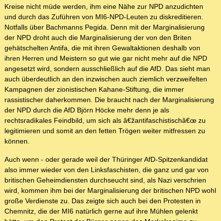
Kreise nicht müde werden, ihm eine Nähe zur NPD anzudichten
und durch das Zuführen von MI6-NPD-Leuten zu diskreditieren.
Notfalls über Bachmanns Pegida. Denn mit der Marginalisierung
der NPD droht auch die Marginalisierung der von den Briten
gehätschelten Antifa, die mit ihren Gewaltaktionen deshalb von
ihren Herren und Meistern so gut wie gar nicht mehr auf die NPD
angesetzt wird, sondern ausschließlich auf die AfD. Das sieht man
auch überdeutlich an den inzwischen auch ziemlich verzweifelten
Kampagnen der zionistischen Kahane-Stiftung, die immer
rassistischer daherkommen. Die braucht nach der Marginalisierung
der NPD durch die AfD Björn Höcke mehr denn je als
rechtsradikales Feindbild, um sich als â€žantifaschistischâ€œ zu
legitimieren und somit an den fetten Trögen weiter mitfressen zu
können.
Auch wenn - oder gerade weil der Thüringer AfD-Spitzenkandidat
also immer wieder von den Linksfaschisten, die ganz und gar von
britischen Geheimdiensten durchseucht sind, als Nazi verschrien
wird, kommen ihm bei der Marginalisierung der britischen NPD wohl
große Verdienste zu. Das zeigte sich auch bei den Protesten in
Chemnitz, die der MI6 natürlich gerne auf ihre Mühlen gelenkt