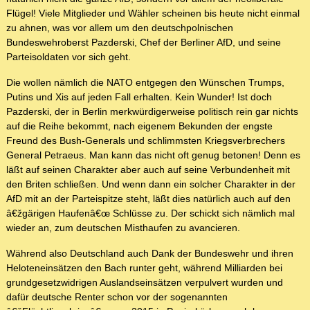
Flügel! Viele Mitglieder und Wähler scheinen bis heute nicht einmal
zu ahnen, was vor allem um den deutschpolnischen
Bundeswehroberst Pazderski, Chef der Berliner AfD, und seine
Parteisoldaten vor sich geht.
Die wollen nämlich die NATO entgegen den Wünschen Trumps,
Putins und Xis auf jeden Fall erhalten. Kein Wunder! Ist doch
Pazderski, der in Berlin merkwürdigerweise politisch rein gar nichts
auf die Reihe bekommt, nach eigenem Bekunden der engste
Freund des Bush-Generals und schlimmsten Kriegsverbrechers
General Petraeus. Man kann das nicht oft genug betonen! Denn es
läßt auf seinen Charakter aber auch auf seine Verbundenheit mit
den Briten schließen. Und wenn dann ein solcher Charakter in der
AfD mit an der Parteispitze steht, läßt dies natürlich auch auf den
â€žgärigen Haufenâ€œ Schlüsse zu. Der schickt sich nämlich mal
wieder an, zum deutschen Misthaufen zu avancieren.
Während also Deutschland auch Dank der Bundeswehr und ihren
Heloteneinsätzen den Bach runter geht, während Milliarden bei
grundgesetzwidrigen Auslandseinsätzen verpulvert wurden und
dafür deutsche Renter schon vor der sogenannten