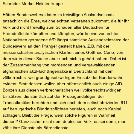
Schröder-Merkel-Helotentruppe.
Hätten Bundeswehrsoldaten im freiwilligen Auslandseinsatz
tatsächlich die Ehre, welche echten Veteranen zukommt, die für ihr
Volk und nicht freiwillig zum Schaden aller Deutschen für
Fremdmächte kämpften und kämpfen, würde eine von echten
Nationalisten getragene AfD längst sämtliche Auslandseinsätze der
Bundeswehr an den Pranger gestellt haben. Z.B. mit der
messerscharfen analytischen Klarheit eines Gottfried Curio, von
dem wir in dieser Sache aber noch nichts gehört haben. Dabei ist
der Zusammenhang von mordenden und vergewaltigenden
afghanischen â€žFlüchtlingenâ€œ in Deutschland mit dem
völkerrechts -wie grundgesetzwidrigen Einsatz der Bundeswehr
evident. Statt dessen wollen aber offensichtlich auch einige AfD-
Bonzen aus diesen verbrecherischen weil völkerrechtswidrigen
Einsätzen, die sämtlich auf den Propagandalügen der
Transatlantiker beruhten und sich nach dem selbstfabrizierten 911
auf betrügerische Bündnispflichten beriefen, auch noch Kapital
schlagen. Bleibt die Frage, wem solche Figuren in Wahrheit
dienen? Ganz sicher nicht dem deutschen Volk, es sei denn, man
zählt ihre Dienste als Bärendienste.