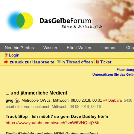
Neu hier? Infos
Wissen
Elliott-Wellen
Themen
Char
Login
zurück zur Hauptseite
in Thread öffnen
Ticker
Fluchtburg
Unterstützen Sie das Gel
... und jämmerliche Medien!
gwg
,
Metropole OWLs
,
Mittwoch, 08.08.2018, 00:01
@ Barbara
5438 
bearbeitet von unbekannt, Mittwoch, 08.08.2018, 00:16
Truck Stop - Ich möcht' so gern Dave Dudley hör'n
https://www.youtube.com/watch?v=W6VNQntjY5k
Radio Bielefeld und allen NRW-Radios gewidmet.