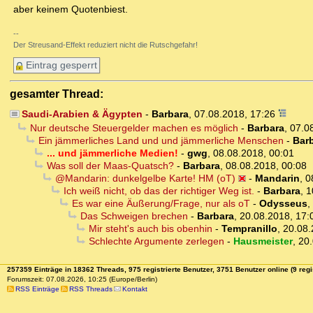
aber keinem Quotenbiest.
--
Der Streusand-Effekt reduziert nicht die Rutschgefahr!
Eintrag gesperrt
gesamter Thread:
Saudi-Arabien & Ägypten
-
Barbara
,
07.08.2018, 17:26
Nur deutsche Steuergelder machen es möglich
-
Barbara
,
07.0
Ein jämmerliches Land und und jämmerliche Menschen
-
Bar
... und jämmerliche Medien!
-
gwg
,
08.08.2018, 00:01
Was soll der Maas-Quatsch?
-
Barbara
,
08.08.2018, 00:08
@Mandarin: dunkelgelbe Karte! HM (oT)
-
Mandarin
,
0
Ich weiß nicht, ob das der richtiger Weg ist.
-
Barbara
,
1
Es war eine Äußerung/Frage, nur als oT
-
Odysseus
,
Das Schweigen brechen
-
Barbara
,
20.08.2018, 17:
Mir steht's auch bis obenhin
-
Tempranillo
,
20.08.
Schlechte Argumente zerlegen
-
Hausmeister
,
20.
257359 Einträge in 18362 Threads, 975 registrierte Benutzer, 3751 Benutzer online (9 regi
Forumszeit: 07.08.2026, 10:25 (Europe/Berlin)
RSS Einträge
RSS Threads
Kontakt