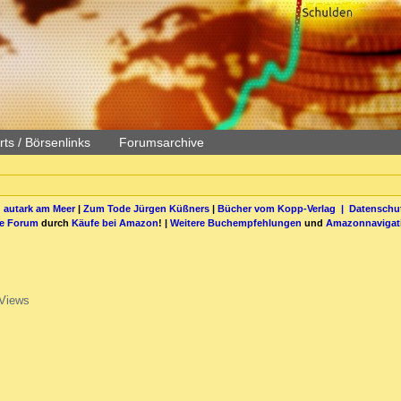
ts / Börsenlinks
Forumsarchive
 autark am Meer
|
Zum Tode Jürgen Küßners
|
Bücher vom Kopp-Verlag |
Datenschut
be Forum
durch
Käufe bei Amazon
! |
Weitere Buchempfehlungen
und
Amazonnavigat
Views