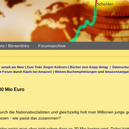
ts / Börsenlinks
Forumsarchive
 autark am Meer
|
Zum Tode Jürgen Küßners
|
Bücher vom Kopp-Verlag |
Datenschut
be Forum
durch
Käufe bei Amazon
! |
Weitere Buchempfehlungen
und
Amazonnavigat
30 Mio Euro
ch die Nationalsozialisten und gleichzeitig holt man Millionen junge g
hassen - wie passt das zusammen?
ister weiss man aber jetzt schon dass es 30 Mio kosten wird. Dabei hät