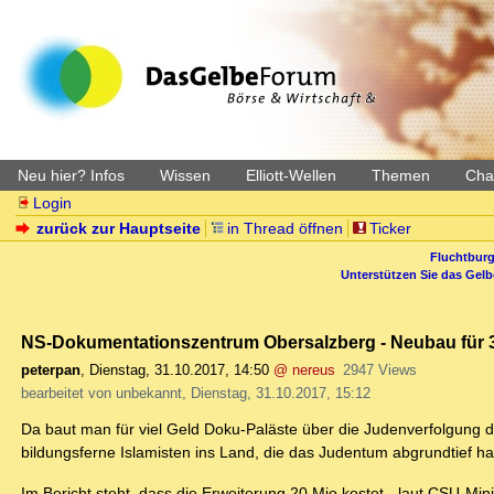
Neu hier? Infos
Wissen
Elliott-Wellen
Themen
Char
Login
zurück zur Hauptseite
in Thread öffnen
Ticker
Fluchtburg
Unterstützen Sie das Gel
NS-Dokumentationszentrum Obersalzberg - Neubau für 
peterpan
,
Dienstag, 31.10.2017, 14:50
@ nereus
2947 Views
bearbeitet von unbekannt, Dienstag, 31.10.2017, 15:12
Da baut man für viel Geld Doku-Paläste über die Judenverfolgung dur
bildungsferne Islamisten ins Land, die das Judentum abgrundtief 
Im Bericht steht, dass die Erweiterung 20 Mio kostet - laut CSU-Min