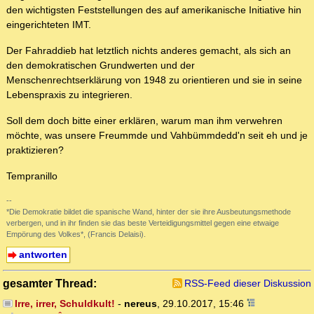
den wichtigsten Feststellungen des auf amerikanische Initiative hin
eingerichteten IMT.
Der Fahraddieb hat letztlich nichts anderes gemacht, als sich an
den demokratischen Grundwerten und der
Menschenrechtserklärung von 1948 zu orientieren und sie in seine
Lebenspraxis zu integrieren.
Soll dem doch bitte einer erklären, warum man ihm verwehren
möchte, was unsere Freummde und Vahbümmdedd'n seit eh und je
praktizieren?
Tempranillo
--
*Die Demokratie bildet die spanische Wand, hinter der sie ihre Ausbeutungsmethode
verbergen, und in ihr finden sie das beste Verteidigungsmittel gegen eine etwaige
Empörung des Volkes*, (Francis Delaisi).
antworten
gesamter Thread:
RSS-Feed dieser Diskussion
Irre, irrer, Schuldkult!
-
nereus
,
29.10.2017, 15:46