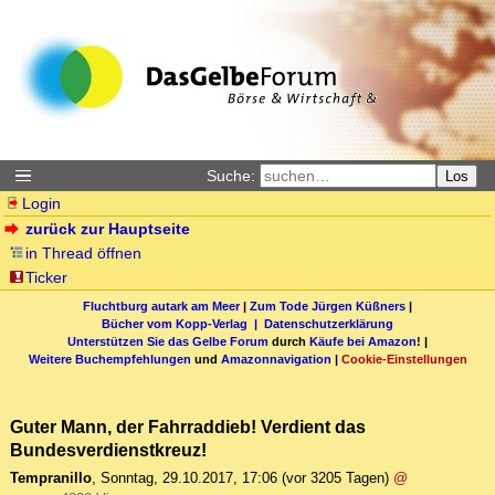
Suche:
Los
Login
zurück zur Hauptseite
in Thread öffnen
Ticker
Fluchtburg autark am Meer
|
Zum Tode Jürgen Küßners
|
Bücher vom Kopp-Verlag |
Datenschutzerklärung
Unterstützen Sie das Gelbe Forum
durch
Käufe bei Amazon
! |
Weitere Buchempfehlungen
und
Amazonnavigation
|
Cookie-Einstellungen
Guter Mann, der Fahrraddieb! Verdient das
Bundesverdienstkreuz!
Tempranillo
,
Sonntag, 29.10.2017, 17:06
(vor 3205 Tagen)
@