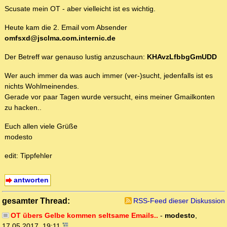
Scusate mein OT - aber vielleicht ist es wichtig.
Heute kam die 2. Email vom Absender
omfsxd@jsclma.com.internic.de
Der Betreff war genauso lustig anzuschaun:
KHAvzLfbbgGmUDD
Wer auch immer da was auch immer (ver-)sucht, jedenfalls ist es
nichts Wohlmeinendes.
Gerade vor paar Tagen wurde versucht, eins meiner Gmailkonten
zu hacken..
Euch allen viele Grüße
modesto
edit: Tippfehler
antworten
gesamter Thread:
RSS-Feed dieser Diskussion
OT übers Gelbe kommen seltsame Emails..
-
modesto
,
17.05.2017, 19:11