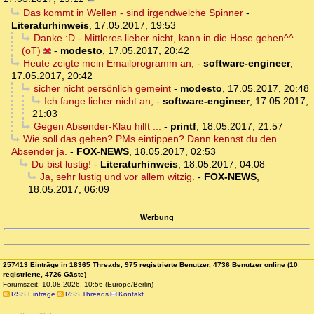
Das kommt in Wellen - sind irgendwelche Spinner
-
Literaturhinweis
,
17.05.2017, 19:53
Danke :D - Mittleres lieber nicht, kann in die Hose gehen^^
(oT)
-
modesto
,
17.05.2017, 20:42
Heute zeigte mein Emailprogramm an,
-
software-engineer
,
17.05.2017, 20:42
sicher nicht persönlich gemeint
-
modesto
,
17.05.2017, 20:48
Ich fange lieber nicht an,
-
software-engineer
,
17.05.2017,
21:03
Gegen Absender-Klau hilft ...
-
printf
,
18.05.2017, 21:57
Wie soll das gehen? PMs eintippen? Dann kennst du den
Absender ja.
-
FOX-NEWS
,
18.05.2017, 02:53
Du bist lustig!
-
Literaturhinweis
,
18.05.2017, 04:08
Ja, sehr lustig und vor allem witzig.
-
FOX-NEWS
,
18.05.2017, 06:09
Werbung
257413 Einträge in 18365 Threads, 975 registrierte Benutzer, 4736 Benutzer online (10
registrierte, 4726 Gäste)
Forumszeit: 10.08.2026, 10:56 (Europe/Berlin)
RSS Einträge
RSS Threads
Kontakt