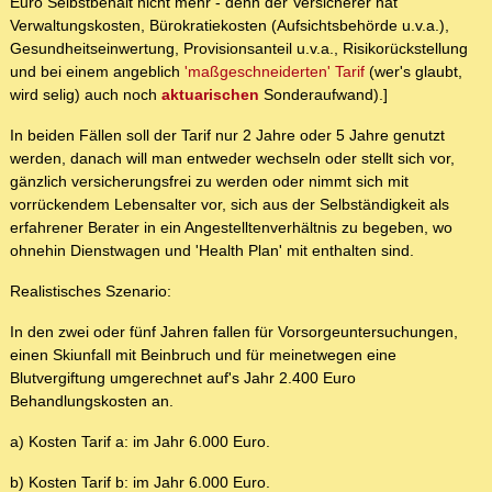
Euro Selbstbehalt nicht mehr - denn der Versicherer hat
Verwaltungskosten, Bürokratiekosten (Aufsichtsbehörde u.v.a.),
Gesundheitseinwertung, Provisionsanteil u.v.a., Risikorückstellung
und bei einem angeblich
'maßgeschneiderten' Tarif
(wer's glaubt,
wird selig) auch noch
aktuarischen
Sonderaufwand).]
In beiden Fällen soll der Tarif nur 2 Jahre oder 5 Jahre genutzt
werden, danach will man entweder wechseln oder stellt sich vor,
gänzlich versicherungsfrei zu werden oder nimmt sich mit
vorrückendem Lebensalter vor, sich aus der Selbständigkeit als
erfahrener Berater in ein Angestelltenverhältnis zu begeben, wo
ohnehin Dienstwagen und 'Health Plan' mit enthalten sind.
Realistisches Szenario:
In den zwei oder fünf Jahren fallen für Vorsorgeuntersuchungen,
einen Skiunfall mit Beinbruch und für meinetwegen eine
Blutvergiftung umgerechnet auf's Jahr 2.400 Euro
Behandlungskosten an.
a) Kosten Tarif a: im Jahr 6.000 Euro.
b) Kosten Tarif b: im Jahr 6.000 Euro.