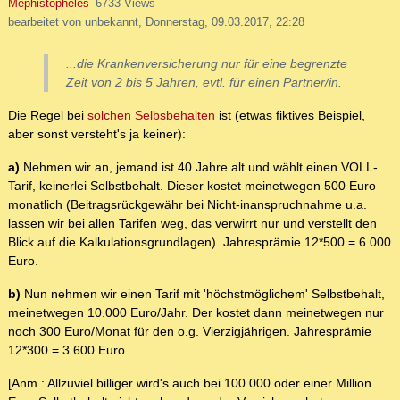
Mephistopheles
6733 Views
bearbeitet von unbekannt, Donnerstag, 09.03.2017, 22:28
...die Krankenversicherung nur für eine begrenzte
Zeit von 2 bis 5 Jahren, evtl. für einen Partner/in.
Die Regel bei
solchen Selbsbehalten
ist (etwas fiktives Beispiel,
aber sonst versteht's ja keiner):
a)
Nehmen wir an, jemand ist 40 Jahre alt und wählt einen VOLL-
Tarif, keinerlei Selbstbehalt. Dieser kostet meinetwegen 500 Euro
monatlich (Beitragsrückgewähr bei Nicht-inanspruchnahme u.a.
lassen wir bei allen Tarifen weg, das verwirrt nur und verstellt den
Blick auf die Kalkulationsgrundlagen). Jahresprämie 12*500 = 6.000
Euro.
b)
Nun nehmen wir einen Tarif mit 'höchstmöglichem' Selbstbehalt,
meinetwegen 10.000 Euro/Jahr. Der kostet dann meinetwegen nur
noch 300 Euro/Monat für den o.g. Vierzigjährigen. Jahresprämie
12*300 = 3.600 Euro.
[Anm.: Allzuviel billiger wird's auch bei 100.000 oder einer Million