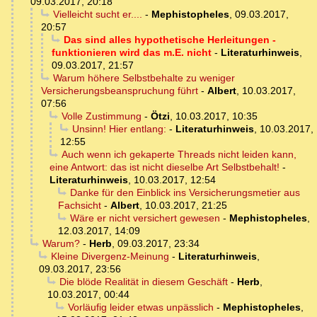
09.03.2017, 20:18
Vielleicht sucht er....
-
Mephistopheles
,
09.03.2017,
20:57
Das sind alles hypothetische Herleitungen -
funktionieren wird das m.E. nicht
-
Literaturhinweis
,
09.03.2017, 21:57
Warum höhere Selbstbehalte zu weniger
Versicherungsbeanspruchung führt
-
Albert
,
10.03.2017,
07:56
Volle Zustimmung
-
Ötzi
,
10.03.2017, 10:35
Unsinn! Hier entlang:
-
Literaturhinweis
,
10.03.2017,
12:55
Auch wenn ich gekaperte Threads nicht leiden kann,
eine Antwort: das ist nicht dieselbe Art Selbstbehalt!
-
Literaturhinweis
,
10.03.2017, 12:54
Danke für den Einblick ins Versicherungsmetier aus
Fachsicht
-
Albert
,
10.03.2017, 21:25
Wäre er nicht versichert gewesen
-
Mephistopheles
,
12.03.2017, 14:09
Warum?
-
Herb
,
09.03.2017, 23:34
Kleine Divergenz-Meinung
-
Literaturhinweis
,
09.03.2017, 23:56
Die blöde Realität in diesem Geschäft
-
Herb
,
10.03.2017, 00:44
Vorläufig leider etwas unpässlich
-
Mephistopheles
,