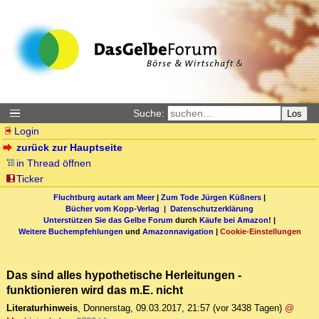
Suche:
Los
Login
zurück zur Hauptseite
in Thread öffnen
Ticker
Fluchtburg autark am Meer
|
Zum Tode Jürgen Küßners
|
Bücher vom Kopp-Verlag |
Datenschutzerklärung
Unterstützen Sie das Gelbe Forum
durch
Käufe bei Amazon
! |
Weitere Buchempfehlungen
und
Amazonnavigation
|
Cookie-Einstellungen
Das sind alles hypothetische Herleitungen -
funktionieren wird das m.E. nicht
Literaturhinweis
,
Donnerstag, 09.03.2017, 21:57
(vor 3438 Tagen)
@