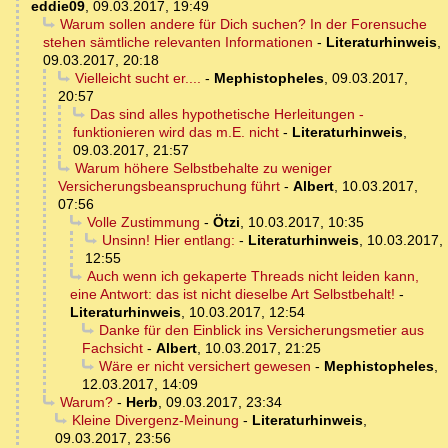
eddie09
,
09.03.2017, 19:49
Warum sollen andere für Dich suchen? In der Forensuche
stehen sämtliche relevanten Informationen
-
Literaturhinweis
,
09.03.2017, 20:18
Vielleicht sucht er....
-
Mephistopheles
,
09.03.2017,
20:57
Das sind alles hypothetische Herleitungen -
funktionieren wird das m.E. nicht
-
Literaturhinweis
,
09.03.2017, 21:57
Warum höhere Selbstbehalte zu weniger
Versicherungsbeanspruchung führt
-
Albert
,
10.03.2017,
07:56
Volle Zustimmung
-
Ötzi
,
10.03.2017, 10:35
Unsinn! Hier entlang:
-
Literaturhinweis
,
10.03.2017,
12:55
Auch wenn ich gekaperte Threads nicht leiden kann,
eine Antwort: das ist nicht dieselbe Art Selbstbehalt!
-
Literaturhinweis
,
10.03.2017, 12:54
Danke für den Einblick ins Versicherungsmetier aus
Fachsicht
-
Albert
,
10.03.2017, 21:25
Wäre er nicht versichert gewesen
-
Mephistopheles
,
12.03.2017, 14:09
Warum?
-
Herb
,
09.03.2017, 23:34
Kleine Divergenz-Meinung
-
Literaturhinweis
,
09.03.2017, 23:56