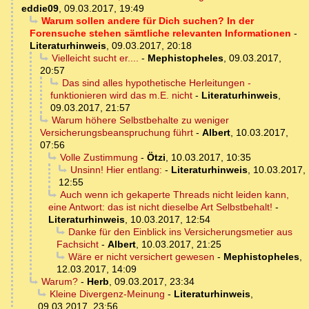
eddie09
,
09.03.2017, 19:49
Warum sollen andere für Dich suchen? In der
Forensuche stehen sämtliche relevanten Informationen
-
Literaturhinweis
,
09.03.2017, 20:18
Vielleicht sucht er....
-
Mephistopheles
,
09.03.2017,
20:57
Das sind alles hypothetische Herleitungen -
funktionieren wird das m.E. nicht
-
Literaturhinweis
,
09.03.2017, 21:57
Warum höhere Selbstbehalte zu weniger
Versicherungsbeanspruchung führt
-
Albert
,
10.03.2017,
07:56
Volle Zustimmung
-
Ötzi
,
10.03.2017, 10:35
Unsinn! Hier entlang:
-
Literaturhinweis
,
10.03.2017,
12:55
Auch wenn ich gekaperte Threads nicht leiden kann,
eine Antwort: das ist nicht dieselbe Art Selbstbehalt!
-
Literaturhinweis
,
10.03.2017, 12:54
Danke für den Einblick ins Versicherungsmetier aus
Fachsicht
-
Albert
,
10.03.2017, 21:25
Wäre er nicht versichert gewesen
-
Mephistopheles
,
12.03.2017, 14:09
Warum?
-
Herb
,
09.03.2017, 23:34
Kleine Divergenz-Meinung
-
Literaturhinweis
,
09.03.2017, 23:56