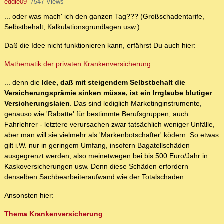
eddie09
7547 Views
... oder was mach' ich den ganzen Tag??? (Großschadentarife,
Selbstbehalt, Kalkulationsgrundlagen usw.)
Daß die Idee nicht funktionieren kann, erfährst Du auch hier:
Mathematik der privaten Krankenversicherung
... denn die
Idee, daß mit steigendem Selbstbehalt die
Versicherungsprämie sinken müsse, ist ein Irrglaube blutiger
Versicherungslaien
. Das sind lediglich Marketinginstrumente,
genauso wie 'Rabatte' für bestimmte Berufsgruppen, auch
Fahrlehrer - letztere verursachen zwar tatsächlich weniger Unfälle,
aber man will sie vielmehr als 'Markenbotschafter' ködern. So etwas
gilt i.W. nur in geringem Umfang, insofern Bagatellschäden
ausgegrenzt werden, also meinetwegen bei bis 500 Euro/Jahr in
Kaskoversicherungen usw. Denn diese Schäden erfordern
denselben Sachbearbeiteraufwand wie der Totalschaden.
Ansonsten hier:
Thema Krankenversicherung