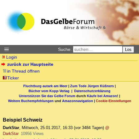
Suche:
Los
Login
zurück zur Hauptseite
in Thread öffnen
Ticker
Fluchtburg autark am Meer
|
Zum Tode Jürgen Küßners
|
Bücher vom Kopp-Verlag |
Datenschutzerklärung
Unterstützen Sie das Gelbe Forum
durch
Käufe bei Amazon
! |
Weitere Buchempfehlungen
und
Amazonnavigation
|
Cookie-Einstellungen
Beispiel Schweiz
DarkStar
,
Mittwoch, 25.01.2017, 16:33
(vor 3484 Tagen)
@
DarkStar
10956 Views