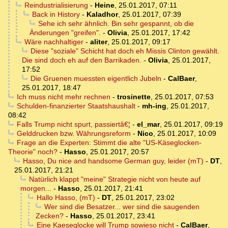
Reindustrialisierung
-
Heine
,
25.01.2017, 07:11
Back in History
-
Kaladhor
,
25.01.2017, 07:39
Sehe ich sehr ähnlich. Bin sehr gespannt, ob die
Änderungen "greifen".
-
Olivia
,
25.01.2017, 17:42
Wäre nachhaltiger
-
aliter
,
25.01.2017, 09:17
Diese "soziale" Schicht hat doch eh Missis Clinton gewählt.
Die sind doch eh auf den Barrikaden.
-
Olivia
,
25.01.2017,
17:52
Die Gruenen muessten eigentlich Jubeln
-
CalBaer
,
25.01.2017, 18:47
Ich muss nicht mehr rechnen
-
trosinette
,
25.01.2017, 07:53
Schulden-finanzierter Staatshaushalt
-
mh-ing
,
25.01.2017,
08:42
Falls Trump nicht spurt, passiertâ€¦
-
el_mar
,
25.01.2017, 09:19
Gelddrucken bzw. Währungsreform
-
Nico
,
25.01.2017, 10:09
Frage an die Experten: Stimmt die alte "US-Käseglocken-
Theorie" noch?
-
Hasso
,
25.01.2017, 20:57
Hasso, Du nice and handsome German guy, leider (mT)
-
DT
,
25.01.2017, 21:21
Natürlich klappt "meine" Strategie nicht von heute auf
morgen...
-
Hasso
,
25.01.2017, 21:41
Hallo Hasso, (mT)
-
DT
,
25.01.2017, 23:02
Wer sind die Besatzer... wer sind die saugenden
Zecken?
-
Hasso
,
25.01.2017, 23:41
Eine Kaeseglocke will Trump sowieso nicht
-
CalBaer
,