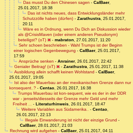
Das musst Du den Chinesen sagen
-
CalBaer
,
25.01.2017, 18:38
Das ist nichts neues, dass Entwicklungsländer mehr
Schutzzölle haben (dürfen)
-
Zarathustra
,
25.01.2017,
20:11
Wäre es in Ordnung, wenn Du Dich an Diskussion wieder
als @CrisisMaven (oder einem anderen Pseudonym)
beteiligst? (oT)
-
mabraton
,
27.01.2017, 11:20
Sehr schoen beschrieben - Wahl Trumps ist der Beginn
einer logischen Gegenbewegung
-
CalBaer
,
25.01.2017,
17:59
Ansprüche senken
-
Anrainer
,
26.01.2017, 22:42
Genialer Beitrag! (oT)
-
Zarathustra
,
25.01.2017, 11:38
Ausbildung allein schafft keinen Wohlstand
-
CalBaer
,
25.01.2017, 19:05
Ist also der Mauerbau an der mexikanischen Grenze dann nur
konsequent..?
-
Centao
,
26.01.2017, 16:38
Trumps Mauerbau ist kon-sequent, wie es der in der DDR
war - jenseits/diesseits der Grenze mehr Geld und mehr
Freiheit ...
-
Literaturhinweis
,
26.01.2017, 18:47
Weitere Variablen aus Südamerika..
-
Centao
,
26.01.2017, 22:13
Illegale Einwanderung ist nicht der einzige Grund
-
CalBaer
,
28.01.2017, 21:03
Rechnung wird aufgehen
-
CalBaer
,
25.01.2017, 04:11