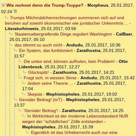
Wie rechnet denn die Trump-Truppe?
-
Morpheus
,
25.01.2017,
02:24
Trumps Milchmädchenrechnungen summieren sich auf und
beruhen auf sowohl ökonomischer wie juristischer Unkenntnis ...
-
Literaturhinweis
,
25.01.2017, 03:56
Staatenuebergreifende Dinge reguliert Washington
-
CalBaer
,
25.01.2017, 05:10
das stimmt so auch nicht
-
Andudu
,
25.01.2017, 10:36
Ein System, das funktioniert
-
Zarathustra
,
25.01.2017,
11:57
Die unten sind, können aufholen, kein Problem!
-
Otto
Lidenbrock
,
25.01.2017, 12:27
Glückspilz!
-
Zarathustra
,
25.01.2017, 14:21
Fragt sich, in wessen Sinne
-
Andudu
,
25.01.2017, 15:42
Jedem seine Theorie ...
-
Zarathustra
,
25.01.2017,
17:04
Skepsis
-
Mephistopheles
,
25.01.2017, 19:02
Genialer Beitrag! (mT)
-
Mephistopheles
,
25.01.2017,
13:37
'Genialer Beitrag'!
-
Zarathustra
,
25.01.2017, 14:25
In Wirklichkeit ist der moderne Lebensstandard NUR
wegen der "schädlichen" Zölle entstanden
-
Mephistopheles
,
25.01.2017, 15:39
Eigentlich ist das Urheberrecht auch nur eine