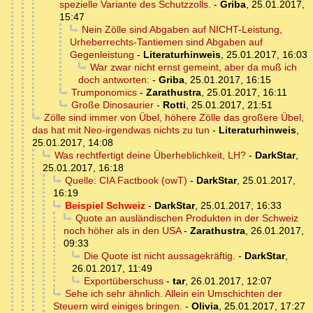
spezielle Variante des Schutzzolls.
-
Griba
,
25.01.2017,
15:47
Nein Zölle sind Abgaben auf NICHT-Leistung,
Urheberrechts-Tantiemen sind Abgaben auf
Gegenleistung
-
Literaturhinweis
,
25.01.2017, 16:03
War zwar nicht ernst gemeint, aber da muß ich
doch antworten:
-
Griba
,
25.01.2017, 16:15
Trumponomics
-
Zarathustra
,
25.01.2017, 16:11
Große Dinosaurier
-
Rotti
,
25.01.2017, 21:51
Zölle sind immer von Übel, höhere Zölle das großere Übel,
das hat mit Neo-irgendwas nichts zu tun
-
Literaturhinweis
,
25.01.2017, 14:08
Was rechtfertigt deine Überheblichkeit, LH?
-
DarkStar
,
25.01.2017, 16:18
Quelle: CIA Factbook (owT)
-
DarkStar
,
25.01.2017,
16:19
Beispiel Schweiz
-
DarkStar
,
25.01.2017, 16:33
Quote an ausländischen Produkten in der Schweiz
noch höher als in den USA
-
Zarathustra
,
26.01.2017,
09:33
Die Quote ist nicht aussagekräftig.
-
DarkStar
,
26.01.2017, 11:49
Exportüberschuss
-
tar
,
26.01.2017, 12:07
Sehe ich sehr ähnlich. Allein ein Umschichten der
Steuern wird einiges bringen.
-
Olivia
,
25.01.2017, 17:27