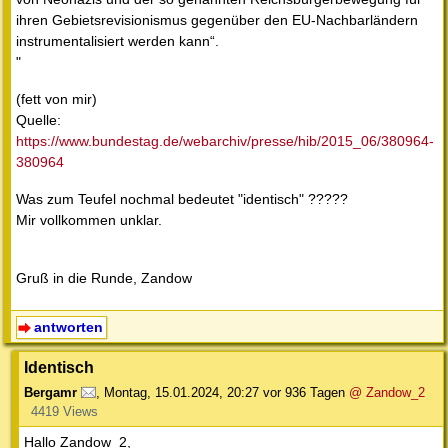
ihren Gebietsrevisionismus gegenüber den EU-Nachbarländern
instrumentalisiert werden kann“.
"
(fett von mir)
Quelle:
https://www.bundestag.de/webarchiv/presse/hib/2015_06/380964-
380964
Was zum Teufel nochmal bedeutet "identisch" ?????
Mir vollkommen unklar.
Gruß in die Runde, Zandow
antworten
Identisch
Bergamr
,
Montag, 15.01.2024, 20:27
vor 936 Tagen
@ Zandow_2
4419 Views
Hallo Zandow_2,