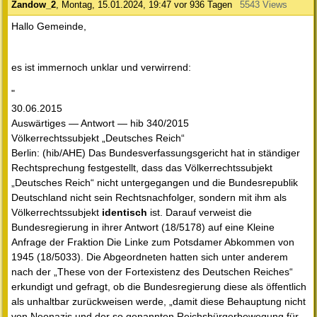
Zandow_2
,
Montag, 15.01.2024, 19:47
vor 936 Tagen
5543 Views
Hallo Gemeinde,
es ist immernoch unklar und verwirrend:
"
30.06.2015
Auswärtiges — Antwort — hib 340/2015
Völkerrechtssubjekt „Deutsches Reich“
Berlin: (hib/AHE) Das Bundesverfassungsgericht hat in ständiger
Rechtsprechung festgestellt, dass das Völkerrechtssubjekt
„Deutsches Reich“ nicht untergegangen und die Bundesrepublik
Deutschland nicht sein Rechtsnachfolger, sondern mit ihm als
Völkerrechtssubjekt
identisch
ist. Darauf verweist die
Bundesregierung in ihrer Antwort (18/5178) auf eine Kleine
Anfrage der Fraktion Die Linke zum Potsdamer Abkommen von
1945 (18/5033). Die Abgeordneten hatten sich unter anderem
nach der „These von der Fortexistenz des Deutschen Reiches“
erkundigt und gefragt, ob die Bundesregierung diese als öffentlich
als unhaltbar zurückweisen werde, „damit diese Behauptung nicht
von Neonazis und der so genannten Reichsbürgerbewegung für