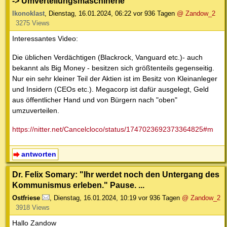
-> Umverteilungsmaschinerie
Ikonoklast
,
Dienstag, 16.01.2024, 06:22
vor 936 Tagen
@ Zandow_2
3275 Views
Interessantes Video:
Die üblichen Verdächtigen (Blackrock, Vanguard etc.)- auch
bekannt als Big Money - besitzen sich größtenteils gegenseitig.
Nur ein sehr kleiner Teil der Aktien ist im Besitz von Kleinanleger
und Insidern (CEOs etc.). Megacorp ist dafür ausgelegt, Geld
aus öffentlicher Hand und von Bürgern nach "oben"
umzuverteilen.
https://nitter.net/Cancelcloco/status/1747023692373364825#m
antworten
Dr. Felix Somary: "Ihr werdet noch den Untergang des
Kommunismus erleben." Pause. ...
Ostfriese
,
Dienstag, 16.01.2024, 10:19
vor 936 Tagen
@ Zandow_2
3918 Views
Hallo Zandow