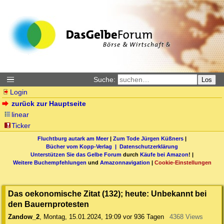
Suche:
Los
Login
zurück zur Hauptseite
linear
Ticker
Fluchtburg autark am Meer
|
Zum Tode Jürgen Küßners
|
Bücher vom Kopp-Verlag |
Datenschutzerklärung
Unterstützen Sie das Gelbe Forum
durch
Käufe bei Amazon
! |
Weitere Buchempfehlungen
und
Amazonnavigation
|
Cookie-Einstellungen
Das oekonomische Zitat (132); heute: Unbekannt bei
den Bauernprotesten
Zandow_2
,
Montag, 15.01.2024, 19:09
vor 936 Tagen
4368 Views