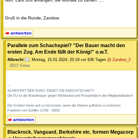
Nun: Laßt uns anfangen, die Monate zu zählen .....
Gruß in die Runde, Zandow
antworten
Parallele zum Schachspiel? "Der Bauer macht den
ersten Zug. Am Ende fällt der König!" o.w.T.
Albrecht
,
Montag, 15.01.2024, 20:19
vor 936 Tagen
@ Zandow_2
2813 Views
.
--
SCHEITERT DER €URO, ENDET DIE KNECHTSCHAFT!
Die EU ist die Brandmauer gegen Wohlstand und Prosperität in den Mitgliedsländern!
Die Großen hören auf zu herrschen, wenn die Kleinen aufhören zu kriechen.
Friedrich von Schiller (1759 - 1805)
antworten
Blackrock, Vanguard, Berkshire etc. formen Megacorp