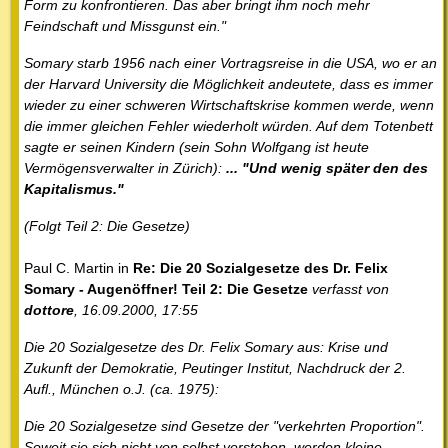
Form zu konfrontieren. Das aber bringt ihm noch mehr
Feindschaft und Missgunst ein."
Somary starb 1956 nach einer Vortragsreise in die USA, wo er an
der Harvard University die Möglichkeit andeutete, dass es immer
wieder zu einer schweren Wirtschaftskrise kommen werde, wenn
die immer gleichen Fehler wiederholt würden. Auf dem Totenbett
sagte er seinen Kindern (sein Sohn Wolfgang ist heute
Vermögensverwalter in Zürich):
... "Und wenig später den des
Kapitalismus."
(Folgt Teil 2: Die Gesetze)
Paul C. Martin in
Re: Die 20 Sozialgesetze des Dr. Felix
Somary - Augenöffner! Teil 2: Die Gesetze
verfasst von
dottore
, 16.09.2000, 17:55
Die 20 Sozialgesetze des Dr. Felix Somary aus: Krise und
Zukunft der Demokratie, Peutinger Institut, Nachdruck der 2.
Aufl., München o.J. (ca. 1975):
Die 20 Sozialgesetze sind Gesetze der "verkehrten Proportion".
Soweit sie sich nicht von selbst verstehen, werden kleine