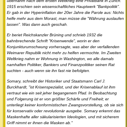
übernahm nach dem ersten Weltkrieg eine Privatbank in Zürich.
1915 erschien sein wissenschaftliches Hauptwerk "Bankpolitik".
Er gab in der Hyperinflation der 20er Jahre die Parole aus: Nichts
helfe mehr aus dem Morast, man müsse die "Währung auslaufen
lassen". Was dann auch geschah.
Er beriet Reichskanzler Brüning und schrieb 1932 die
bahnbrechende Schrift "Krisenwende", worin er den
Konjunkturumschwung vorhersagte, was aber der verfallenden
Weimarer Republik nicht mehr zu helfen vermochte. Im Zweiten
Weltkrieg nahm er Wohnung in Washington, wo alle damals
namhaften Politiker, Bankiers und Finanzpolitiker seinen Rat
suchten - auch wenn sie ihn fast nie befolgten.
Somary, schreibt der Historiker und Staatsmann Carl J.
Burckhardt, "ist Krisenspezialist, und der Krisenablauf ist ihm
vertraut wie ein seit jeher begangenem Pfad. In Beobachtung
und Folgerung ist er von größter Schärfe und Freiheit; er
unterliegt keiner konformistischen Zwangsvorstellung, ob sie sich
für konservativ oder revolutionär ausgebe. Somary erkennt das
Maskenhafte aller säkularisierten Ideologien, und mit sicherem
Griff nimmt er ihnen die Masken ab."