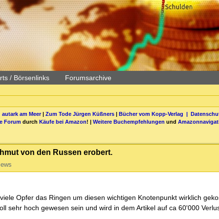
ts / Börsenlinks
Forumsarchive
 autark am Meer
|
Zum Tode Jürgen Küßners
|
Bücher vom Kopp-Verlag |
Datenschut
be Forum
durch
Käufe bei Amazon
! |
Weitere Buchempfehlungen
und
Amazonnavigat
khmut von den Russen erobert.
iews
viele Opfer das Ringen um diesen wichtigen Knotenpunkt wirklich gekos
soll sehr hoch gewesen sein und wird in dem Artikel auf ca 60'000 Verlu