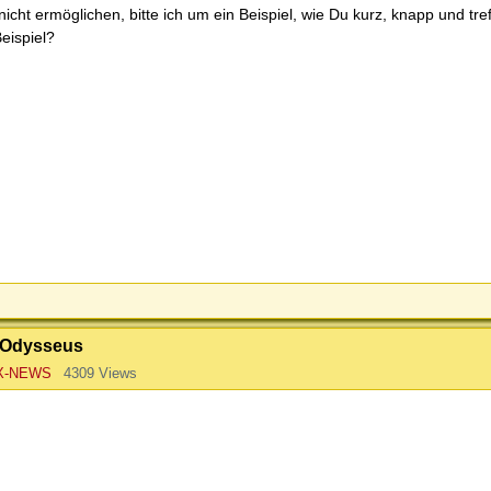
icht ermöglichen, bitte ich um ein Beispiel, wie Du kurz, knapp und tre
Beispiel?
 @Odysseus
X-NEWS
4309 Views