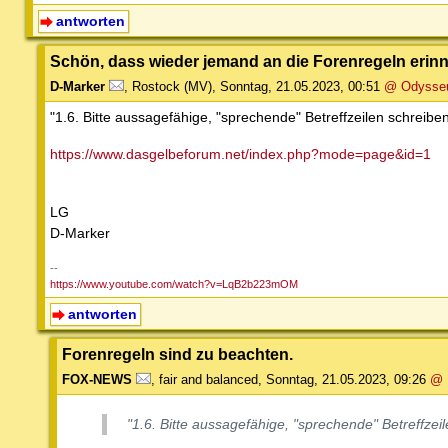
antworten
Schön, dass wieder jemand an die Forenregeln erinn
D-Marker
,
Rostock (MV)
,
Sonntag, 21.05.2023, 00:51
@ Odysse
"1.6. Bitte aussagefähige, "sprechende" Betreffzeilen schreiben.
https://www.dasgelbeforum.net/index.php?mode=page&id=1
LG
D-Marker
--
https://www.youtube.com/watch?v=LqB2b223mOM
antworten
Forenregeln sind zu beachten.
FOX-NEWS
,
fair and balanced
,
Sonntag, 21.05.2023, 09:26
@ 
"1.6. Bitte aussagefähige, "sprechende" Betreffzeile