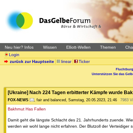
Neu hier? Infos
Wissen
Elliott-Wellen
Themen
Char
Login
zurück zur Hauptseite
linear
Ticker
Fluchtburg
Unterstützen Sie das Gel
[Ukraine] Nach 224 Tagen erbitterter Kämpfe wurde Ba
FOX-NEWS
,
fair and balanced
,
Samstag, 20.05.2023, 21:46
7983 V
Bakhmut Has Fallen
Damit geht die längste Schlacht des 21. Jahrhunderts zuende. Wie
werden wir wohl lange nicht erfahren. Der Blutzoll der Verteidiger 