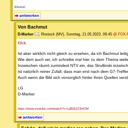
Afuera!
antworten
Von Bachmut
D-Marker
,
Rostock (MV)
,
Sonntag, 21.05.2023, 09:45
@ FOX
Klick
Ist aber wirklich nicht gleich zu ersehen, da ich Bachmut led
Wie dem auch sei, ich schreibe mal hier zu dem Thema weite
Inzwischen räumt zumindest NTV ein, das Strullinski inzwisc
Ist natürlich reiner Zufall, dass man erst nach dem G7-Tref
Auch wenn die Bild sich vorsorglich hinter ihren Quellen ver
LG
D-Marker
--
https://www.youtube.com/watch?v=LqB2b223mOM
antworten