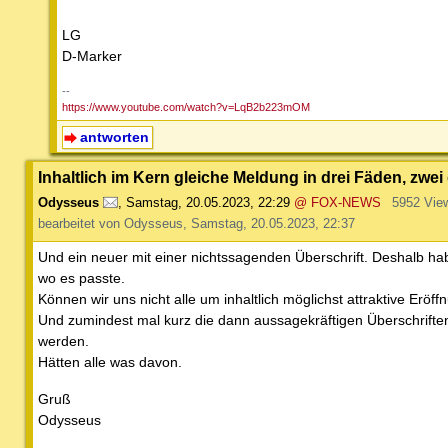
LG
D-Marker
--
https://www.youtube.com/watch?v=LqB2b223mOM
antworten
Inhaltlich im Kern gleiche Meldung in drei Fäden, zw
Odysseus
,
Samstag, 20.05.2023, 22:29
@ FOX-NEWS
5952 Vie
bearbeitet von Odysseus, Samstag, 20.05.2023, 22:37
Und ein neuer mit einer nichtssagenden Überschrift. Deshalb h
wo es passte.
Können wir uns nicht alle um inhaltlich möglichst attraktive Er
Und zumindest mal kurz die dann aussagekräftigen Überschriften
werden.
Hätten alle was davon.
Gruß
Odysseus