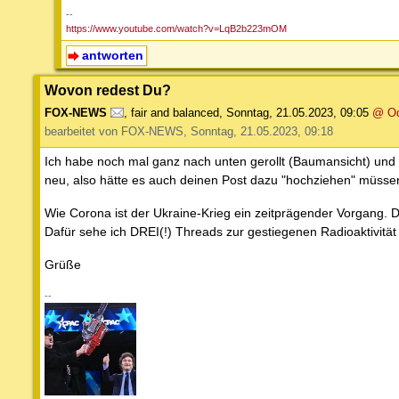
--
https://www.youtube.com/watch?v=LqB2b223mOM
antworten
Wovon redest Du?
FOX-NEWS
,
fair and balanced
,
Sonntag, 21.05.2023, 09:05
@ O
bearbeitet von FOX-NEWS, Sonntag, 21.05.2023, 09:18
Ich habe noch mal ganz nach unten gerollt (Baumansicht) und
neu, also hätte es auch deinen Post dazu "hochziehen" müssen
Wie Corona ist der Ukraine-Krieg ein zeitprägender Vorgang. D
Dafür sehe ich DREI(!) Threads zur gestiegenen Radioaktivitä
Grüße
--