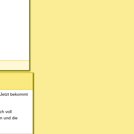
. Jetzt bekommt
ch voll
n und die