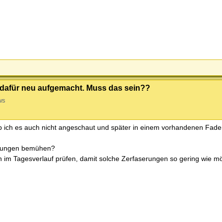
ei dafür neu aufgemacht. Muss das sein??
ws
ab ich es auch nicht angeschaut und später in einem vorhandenen Fade
öffnungen bemühen?
 im Tagesverlauf prüfen, damit solche Zerfaserungen so gering wie mö