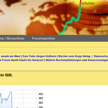
ts / Börsenlinks
Forumsarchive
 autark am Meer
|
Zum Tode Jürgen Küßners
|
Bücher vom Kopp-Verlag |
Datenschut
be Forum
durch
Käufe bei Amazon
! |
Weitere Buchempfehlungen
und
Amazonnavigat
n fällt.