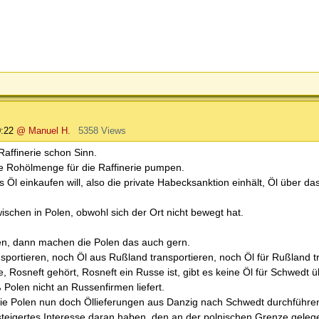
0:22
@ Manuel H.
5358 Views
affinerie schon Sinn.
be Rohölmenge für die Raffinerie pumpen.
einkaufen will, also die private Habecksanktion einhält, Öl über das
ischen in Polen, obwohl sich der Ort nicht bewegt hat.
nen, dann machen die Polen das auch gern.
nsportieren, noch Öl aus Rußland transportieren, noch Öl für Rußland t
, Rosneft gehört, Rosneft ein Russe ist, gibt es keine Öl für Schwedt 
Polen nicht an Russenfirmen liefert.
e Polen nun doch Öllieferungen aus Danzig nach Schwedt durchführen
esteigertes Interesse daran haben, den an der polnischen Grenze gele