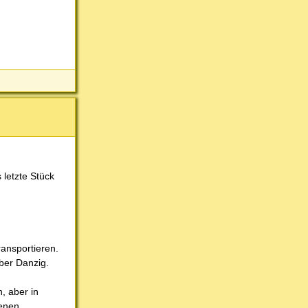
 letzte Stück
ransportieren.
über Danzig.
, aber in
genen