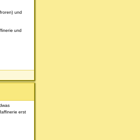
froren) und
finerie und
ndwas
ffinerie erst