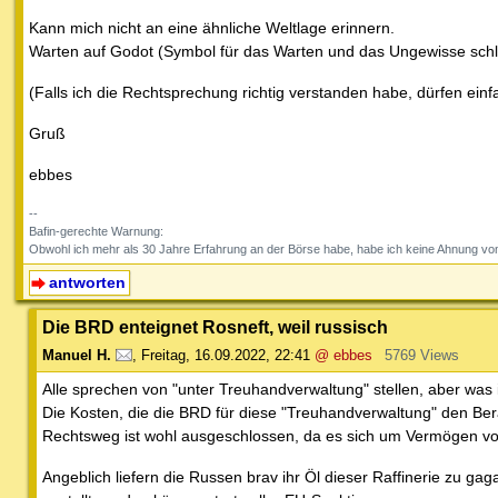
Kann mich nicht an eine ähnliche Weltlage erinnern.
Warten auf Godot (Symbol für das Warten und das Ungewisse schl
(Falls ich die Rechtsprechung richtig verstanden habe, dürfen ei
Gruß
ebbes
--
Bafin-gerechte Warnung:
Obwohl ich mehr als 30 Jahre Erfahrung an der Börse habe, habe ich keine Ahnung vom
antworten
Die BRD enteignet Rosneft, weil russisch
Manuel H.
,
Freitag, 16.09.2022, 22:41
@ ebbes
5769 Views
Alle sprechen von "unter Treuhandverwaltung" stellen, aber was
Die Kosten, die die BRD für diese "Treuhandverwaltung" den Be
Rechtsweg ist wohl ausgeschlossen, da es sich um Vermögen von R
Angeblich liefern die Russen brav ihr Öl dieser Raffinerie zu gag