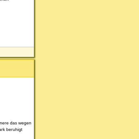
innere das wegen
ark beruhigt