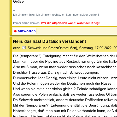
Grüße
--
Ich bin nicht links, ich bin nicht rechts, ich kann noch selber denken!
Immer daran denken:
Wer die Altparteien wählt, wählt den Krieg!
antworten
Nein, das hast Du falsch verstanden!
eesti
,
Schwedt und Cranz(Ostpreußen)
,
Samstag, 17.09.2022, 0
Die (temporäre?) Enteignung macht für den Weiterbetrieb der R
Man kann über die Pipeline aus Rostock nur ungefähr die hal
Also muß man, wenn man weder russisches noch kasachisches Öl 
Drushba-Trasse aus Danzig nach Schwedt pumpen.
Dummerweise liegt Danzig, was einige Leute nicht wissen, inzw
Und die Polen mögen weder die Deutschen noch die Russen.
Und wenn sie mit einer Aktion gleich 2 Feinde schädigen kön
Also sagen die Polen einfach, daß sie weder russisches Öl tra
Da Schwedt mehrheitlich, andere deutsche Raffinerien teilweise
Mit der (temporären?) Enteignung entfällt die Begründung, daß 
Habeck sagte, daß man nun mit Polen verhandeln kann, daß di
trockenen Tüchern ist das nicht, da Polens Raffinerien kein g