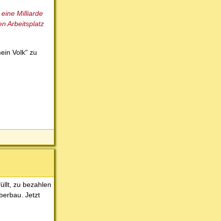
ine Milliarde
n Arbeitsplatz
ein Volk" zu
üllt, zu bezahlen
berbau. Jetzt