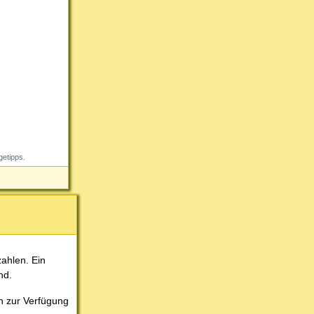
getipps.
ahlen. Ein
nd.
rn zur Verfügung