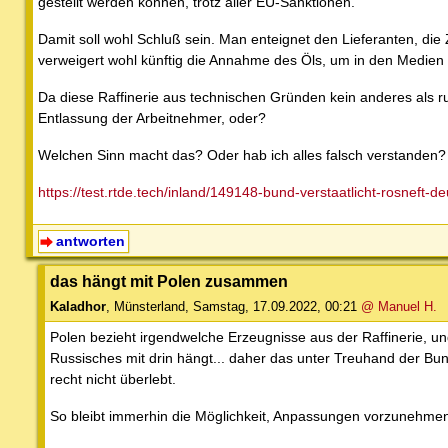
gestellt werden können, trotz aller EU-Sanktionen.
Damit soll wohl Schluß sein. Man enteignet den Lieferanten, di
verweigert wohl künftig die Annahme des Öls, um in den Medien
Da diese Raffinerie aus technischen Gründen kein anderes als ru
Entlassung der Arbeitnehmer, oder?
Welchen Sinn macht das? Oder hab ich alles falsch verstanden?
https://test.rtde.tech/inland/149148-bund-verstaatlicht-rosneft-
antworten
das hängt mit Polen zusammen
Kaladhor
,
Münsterland
,
Samstag, 17.09.2022, 00:21
@ Manuel H.
Polen bezieht irgendwelche Erzeugnisse aus der Raffinerie, 
Russisches mit drin hängt... daher das unter Treuhand der Bun
recht nicht überlebt.
So bleibt immerhin die Möglichkeit, Anpassungen vorzunehme