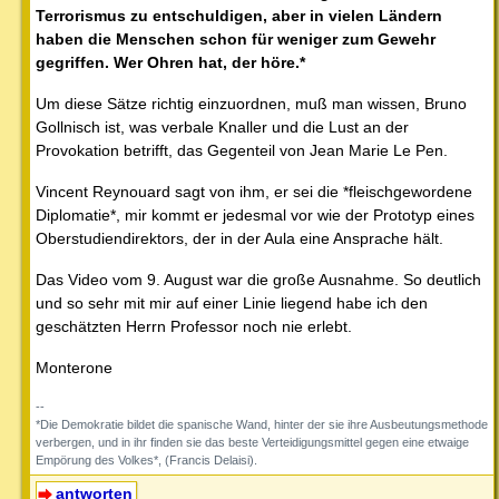
Terrorismus zu entschuldigen, aber in vielen Ländern
haben die Menschen schon für weniger zum Gewehr
gegriffen. Wer Ohren hat, der höre.*
Um diese Sätze richtig einzuordnen, muß man wissen, Bruno
Gollnisch ist, was verbale Knaller und die Lust an der
Provokation betrifft, das Gegenteil von Jean Marie Le Pen.
Vincent Reynouard sagt von ihm, er sei die *fleischgewordene
Diplomatie*, mir kommt er jedesmal vor wie der Prototyp eines
Oberstudiendirektors, der in der Aula eine Ansprache hält.
Das Video vom 9. August war die große Ausnahme. So deutlich
und so sehr mit mir auf einer Linie liegend habe ich den
geschätzten Herrn Professor noch nie erlebt.
Monterone
--
*Die Demokratie bildet die spanische Wand, hinter der sie ihre Ausbeutungsmethode
verbergen, und in ihr finden sie das beste Verteidigungsmittel gegen eine etwaige
Empörung des Volkes*, (Francis Delaisi).
antworten