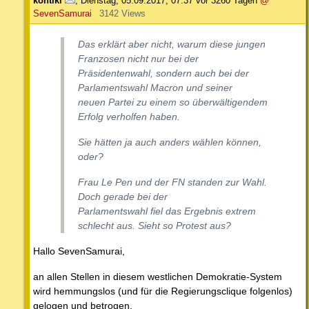
kontiki
,
Dienstag, 05.09.2017, 07:37
vor 3260 Tagen
@
SevenSamurai
3142 Views
Das erklärt aber nicht, warum diese jungen
Franzosen nicht nur bei der
Präsidentenwahl, sondern auch bei der
Parlamentswahl Macron und seiner
neuen Partei zu einem so überwältigendem
Erfolg verholfen haben.
Sie hätten ja auch anders wählen können,
oder?
Frau Le Pen und der FN standen zur Wahl.
Doch gerade bei der
Parlamentswahl fiel das Ergebnis extrem
schlecht aus. Sieht so Protest aus?
Hallo SevenSamurai,
an allen Stellen in diesem westlichen Demokratie-System
wird hemmungslos (und für die Regierungsclique folgenlos)
gelogen und betrogen.