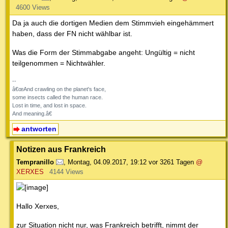
4600 Views
Da ja auch die dortigen Medien dem Stimmvieh eingehämmert
haben, dass der FN nicht wählbar ist.
Was die Form der Stimmabgabe angeht: Ungültig = nicht
teilgenommen = Nichtwähler.
--
â€œAnd crawling on the planet's face,
some insects called the human race.
Lost in time, and lost in space.
And meaning.â€
antworten
Notizen aus Frankreich
Tempranillo
,
Montag, 04.09.2017, 19:12
vor 3261 Tagen
@
XERXES
4144 Views
Hallo Xerxes,
zur Situation nicht nur, was Frankreich betrifft, nimmt der