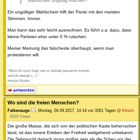
Wahlschein ungültig machen?
Ein ungültiger Wahlschein hilft der Partei mit den meisten
Stimmen. Immer.
Man kann das sehr leicht ausrechnen. Es führt u.a. dazu, dass
kleine Parteien eher unter 5 % rutschen.
Meiner Meinung das falscheste überhaupt, wenn man
protestieren will.
--
"Wenn ihr euch fragt, wie es damals passieren konnte:
weil sie damals (...)."
Henryk Broder
antworten
Wo sind die freien Menschen?
Falkenauge
,
Montag, 04.09.2017, 14:14
vor 3261 Tagen
@ Kirsch
4319 Views
Die große Masse, die sich von der politischen Kaste beherrschen
lässt, ist das innere Erleben der Freiheit weitgehend unbekannt.
Die Sehnsucht danach muss größer sein als die Scheu vor der