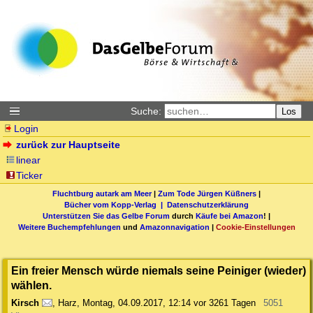
Suche:
Los
Login
zurück zur Hauptseite
linear
Ticker
Fluchtburg autark am Meer
|
Zum Tode Jürgen Küßners
|
Bücher vom Kopp-Verlag |
Datenschutzerklärung
Unterstützen Sie das Gelbe Forum
durch
Käufe bei Amazon
! |
Weitere Buchempfehlungen
und
Amazonnavigation
|
Cookie-Einstellungen
Ein freier Mensch würde niemals seine Peiniger (wieder)
wählen.
Kirsch
,
Harz
,
Montag, 04.09.2017, 12:14
vor 3261 Tagen
5051