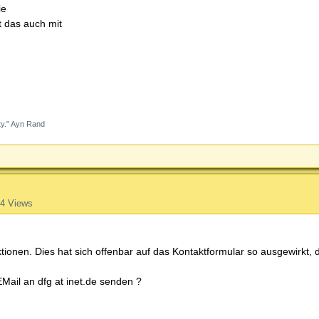
ie
t das auch mit
ity." Ayn Rand
4 Views
ktionen. Dies hat sich offenbar auf das Kontaktformular so ausgewirkt, 
EMail an dfg at inet.de senden ?