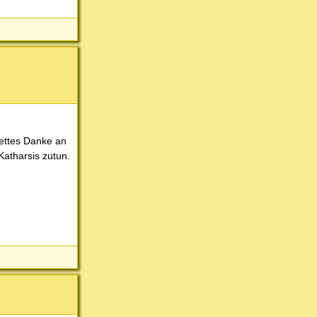
fettes Danke an
Katharsis zutun.