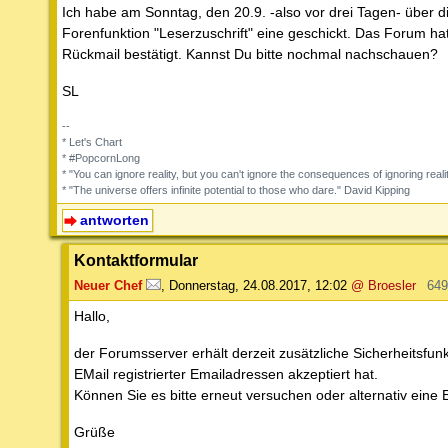
Ich habe am Sonntag, den 20.9. -also vor drei Tagen- über d
Forenfunktion "Leserzuschrift" eine geschickt. Das Forum ha
Rückmail bestätigt. Kannst Du bitte nochmal nachschauen?
SL
--
* Let's Chart
* #PopcornLong
* "You can ignore reality, but you can't ignore the consequences of ignoring real
* "The universe offers infinite potential to those who dare." David Kipping
antworten
Kontaktformular
Neuer Chef
,
Donnerstag, 24.08.2017, 12:02
@ Broesler
649
Hallo,
der Forumsserver erhält derzeit zusätzliche Sicherheitsfun
EMail registrierter Emailadressen akzeptiert hat.
Können Sie es bitte erneut versuchen oder alternativ eine 
Grüße