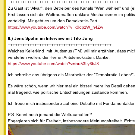
++++++++++++++++++++++++++++++++++++++++++++++
Zu Gast ist "Alvar", den Betreiber des Kanals "Wen wählen" und (
Erst lassen sich die Weltraumaffen unklare Mechanismen im politi
verteidigt. Mir geht es um den Demokratie-Part.
https://www.youtube.com/watch?v=x9dpzW_h4Zw
II.) Jens Spahn im Interview mit Tilo Jung
+++++++++++++++++++++++++++++++++++++++++++
Welches Kellerkind_mit_Autismus (TM) will mir erzählen, dass mic
verstehen wollen, die Herren Antidemokraten. Danke.
https://www.youtube.com/watch?v=iau53Ly6bJ8
Ich schreibe das übrigens als Mitarbeiter der "Demokratie Leben!"-S
Es wäre schön, wenn wir hier mal ein bisserl mehr ins Detail gehe
mal fragend, wie politische Entscheidungen zustande kommen.
Ich freue mich insbesondere auf eine Debatte mit Fundamentaldemo
P.S. Kennt noch jemand die Weltraumaffen?
Engagieren sich für Freiheit, insbesondere Meinungsfreiheit. Echt