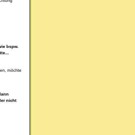
ichtung
wie bspw.
te...
hen, möchte
 dann
er nicht