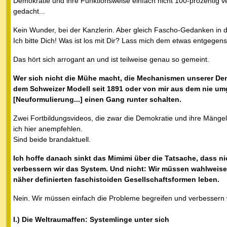
Demokratie und ihre Funktionsweise einfach nicht 100-prozentig ve
gedacht...
Kein Wunder, bei der Kanzlerin. Aber gleich Fascho-Gedanken in d
Ich bitte Dich! Was ist los mit Dir? Lass mich dem etwas entgegen
Das hört sich arrogant an und ist teilweise genau so gemeint.
Wer sich nicht die Mühe macht, die Mechanismen unserer Dem
dem Schweizer Modell seit 1891 oder von mir aus dem nie umge
[Neuformulierung...] einen Gang runter schalten.
Zwei Fortbildungsvideos, die zwar die Demokratie und ihre Mänge
ich hier anempfehlen.
Sind beide brandaktuell.
Ich hoffe danach sinkt das Mimimi über die Tatsache, dass nic
verbessern wir das System. Und nicht: Wir müssen wahlweise
näher definierten faschistoiden Gesellschaftsformen leben.
Nein. Wir müssen einfach die Probleme begreifen und verbessern 
I.) Die Weltraumaffen: Systemlinge unter sich