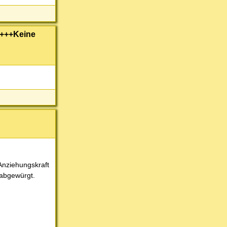
 +++Keine
 Anziehungskraft
 abgewürgt.