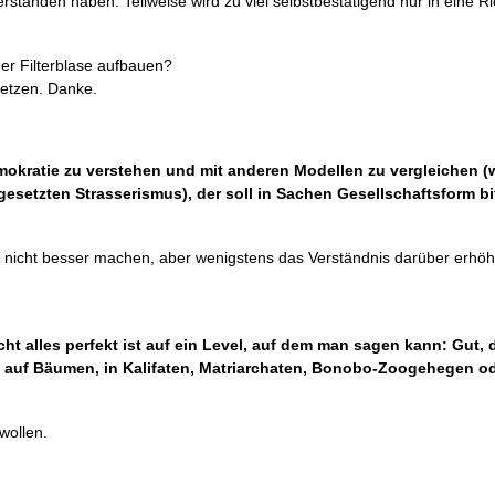
rstanden haben. Teilweise wird zu viel selbstbestätigend nur in eine R
er Filterblase aufbauen?
setzen. Danke.
okratie zu verstehen und mit anderen Modellen zu vergleichen (
setzten Strasserismus), der soll in Sachen Gesellschaftsform bit
l nicht besser machen, aber wenigstens das Verständnis darüber erhö
ht alles perfekt ist auf ein Level, auf dem man sagen kann: Gut,
 auf Bäumen, in Kalifaten, Matriarchaten, Bonobo-Zoogehegen od
wollen.