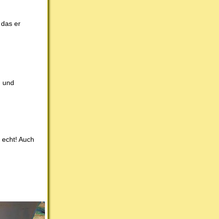
 das er
n und
 echt! Auch