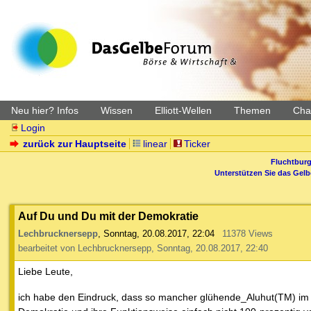
Neu hier? Infos
Wissen
Elliott-Wellen
Themen
Char
Login
zurück zur Hauptseite
linear
Ticker
Fluchtburg
Unterstützen Sie das Gel
Auf Du und Du mit der Demokratie
Lechbrucknersepp
,
Sonntag, 20.08.2017, 22:04
11378 Views
bearbeitet von Lechbrucknersepp, Sonntag, 20.08.2017, 22:40
Liebe Leute,
ich habe den Eindruck, dass so mancher glühende_Aluhut(TM) im V