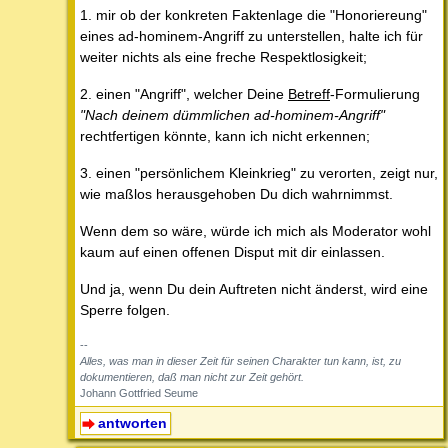
1. mir ob der konkreten Faktenlage die "Honoriereung"
eines ad-hominem-Angriff zu unterstellen, halte ich für
weiter nichts als eine freche Respektlosigkeit;
2. einen "Angriff", welcher Deine
Betreff
-Formulierung
"Nach deinem dümmlichen ad-hominem-Angriff"
rechtfertigen könnte, kann ich nicht erkennen;
3. einen "persönlichem Kleinkrieg" zu verorten, zeigt nur,
wie maßlos herausgehoben Du dich wahrnimmst.
Wenn dem so wäre, würde ich mich als Moderator wohl
kaum auf einen offenen Disput mit dir einlassen.
Und ja, wenn Du dein Auftreten nicht änderst, wird eine
Sperre folgen.
--
Alles, was man in dieser Zeit für seinen Charakter tun kann, ist, zu
dokumentieren, daß man nicht zur Zeit gehört.
Johann Gottfried Seume
antworten