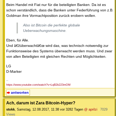
Beim Handel mit Fiat nur für die beteiligten Banken. Da ist es
schon verständlich, dass die Banken unter Federführung von z.B.
Goldman ihre Vormachtposition zurück erobern wollen.
Also ist Bitcoin die perfekte globale
Ueberwachungsmaschine.
Eben, für Alle.
Und â€žüberwachtâ€œ wird das, was technisch notwendig zur
Funktionsweise des Systems überwacht werden muss. Und zwar
von allen Beteiligten mit gleichen Rechten und Möglichkeiten.
LG
D-Marker
--
https://www.youtube.com/watch?v=LqB2b223mOM
antworten
Ach, darum ist Zara Bitcoin-Hyper?
stokk
,
Samstag, 12.08.2017, 11:38
vor 3282 Tagen
@ aprilzi
7029
Views