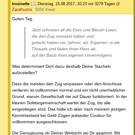
trosinette
,
Dienstag, 15.08.2017, 10:23
vor 3279 Tagen
@
Zarathustra
5034 Views
Guten Tag,
Jetzt schneien all die Esos und Bitcoin-Laien,
die den Zug verpasst haben und
gelacht haben vor Jahren, als 'Experten' in die
Threads und laden ihren Hass ab,
auf der Basis ihres eigenen Unvermögens.
Was determiniert Dich dazu deshalb Deine Stacheln
aufzustellen?
Dass die meisten den Zug verpassen oder den Anschluss
verlieren ist vollkommen normal und ein nicht unerheblicher
Grund, warum Gesellschaft nie auf Dauer funktioniert. In der
kleinen Solidargemeinschaft wartet der Zug, bis alle
eingestiegen sind. Das halte ich aber nach meinem jetzigen
Kenntnisstand bei Geld-Zügen jedweder Couleur für
vollkommen ausgeschlossen.
Die Genugtuung ob Deiner Weitsicht sei Dir gegönnt. Mit