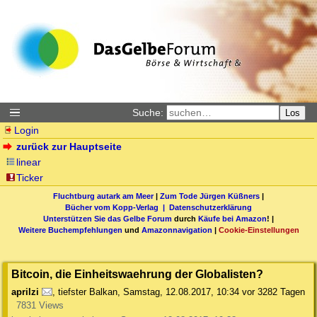
Suche:
Los
Login
zurück zur Hauptseite
linear
Ticker
Fluchtburg autark am Meer
|
Zum Tode Jürgen Küßners
|
Bücher vom Kopp-Verlag |
Datenschutzerklärung
Unterstützen Sie das Gelbe Forum
durch
Käufe bei Amazon
! |
Weitere Buchempfehlungen
und
Amazonnavigation
|
Cookie-Einstellungen
Bitcoin, die Einheitswaehrung der Globalisten?
aprilzi
,
tiefster Balkan
,
Samstag, 12.08.2017, 10:34
vor 3282 Tagen
7831 Views