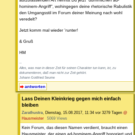
aufzufassenden Art nennst Du jetzt "dümmlichen ad-
hominem-Angriff", wohingegen deine rhetorische Rabulistik
den Umgangsstil im Forum deiner Meinung nach wohl
veredelt?
Jetzt komm mal wieder 'runter!
& Gruß
HM
--
Alles, was man in dieser Zeit für seinen Charakter tun kann, ist, zu
dokumentieren, daß man nicht zur Zeit gehört.
Johann Gottfried Seume
antworten
Lass Deinen Kleinkrieg gegen mich einfach
bleiben
Zarathustra
,
Dienstag, 15.08.2017, 11:34
vor 3279 Tagen
@
Hausmeister
5069 Views
Kein Forum, das diesen Namen verdient, braucht einen
Hausmeister, der einen ad-hominem-Angriff honoriert und