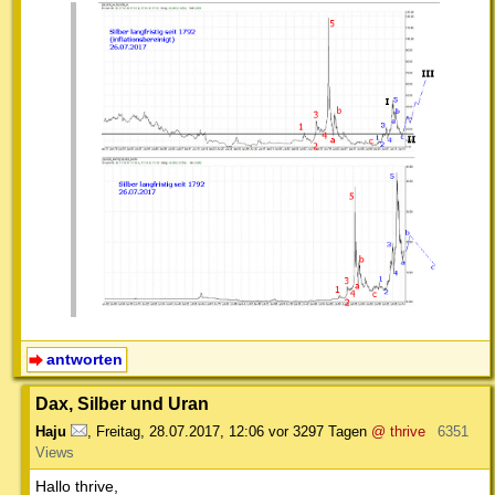
antworten
Dax, Silber und Uran
Haju
,
Freitag, 28.07.2017, 12:06
vor 3297 Tagen
@ thrive
6351
Views
Hallo thrive,