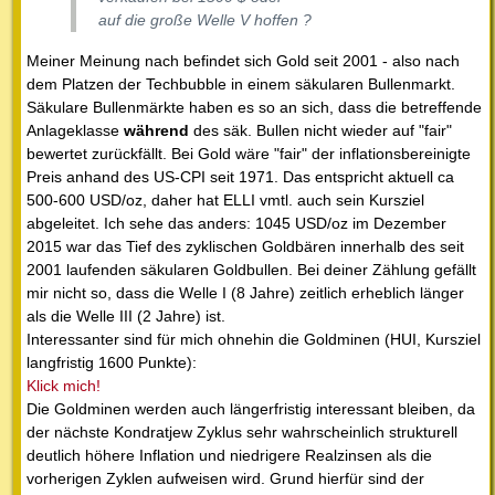
auf die große Welle V hoffen ?
Meiner Meinung nach befindet sich Gold seit 2001 - also nach
dem Platzen der Techbubble in einem säkularen Bullenmarkt.
Säkulare Bullenmärkte haben es so an sich, dass die betreffende
Anlageklasse
während
des säk. Bullen nicht wieder auf "fair"
bewertet zurückfällt. Bei Gold wäre "fair" der inflationsbereinigte
Preis anhand des US-CPI seit 1971. Das entspricht aktuell ca
500-600 USD/oz, daher hat ELLI vmtl. auch sein Kursziel
abgeleitet. Ich sehe das anders: 1045 USD/oz im Dezember
2015 war das Tief des zyklischen Goldbären innerhalb des seit
2001 laufenden säkularen Goldbullen. Bei deiner Zählung gefällt
mir nicht so, dass die Welle I (8 Jahre) zeitlich erheblich länger
als die Welle III (2 Jahre) ist.
Interessanter sind für mich ohnehin die Goldminen (HUI, Kursziel
langfristig 1600 Punkte):
Klick mich!
Die Goldminen werden auch längerfristig interessant bleiben, da
der nächste Kondratjew Zyklus sehr wahrscheinlich strukturell
deutlich höhere Inflation und niedrigere Realzinsen als die
vorherigen Zyklen aufweisen wird. Grund hierfür sind der