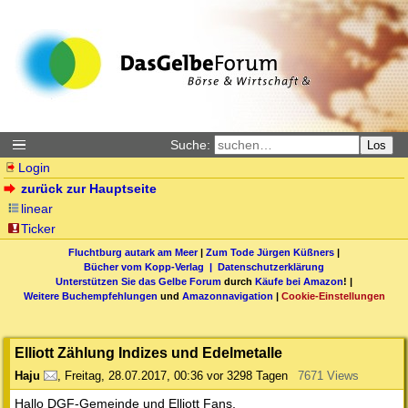
Suche:
Los
Login
zurück zur Hauptseite
linear
Ticker
Fluchtburg autark am Meer
|
Zum Tode Jürgen Küßners
|
Bücher vom Kopp-Verlag |
Datenschutzerklärung
Unterstützen Sie das Gelbe Forum
durch
Käufe bei Amazon
! |
Weitere Buchempfehlungen
und
Amazonnavigation
|
Cookie-Einstellungen
Elliott Zählung Indizes und Edelmetalle
Haju
,
Freitag, 28.07.2017, 00:36
vor 3298 Tagen
7671 Views
Hallo DGF-Gemeinde und Elliott Fans,