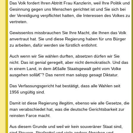
Das Volk fordert Ihren Abtritt Frau Kanzlerin, weil Ihre Politik und
Gesinnung gegen uns Menschen gerichtet ist und Sie sich bei
der Vereidigung verpflichtet hatten, die Interessen des Volkes zu
vertreten.
Gewissenlos missbrauchen Sie Ihre Macht, die Ihnen das Volk
anvertraut hat. Sie und diese Regierung haben für uns Bürger
zu arbeiten, dafür werden sie fürstlich entlohnt.
Auch wenn wir Sie wählen durften, absetzen dürfen wir Sie
nicht. Das ist genial geregelt, aber nicht demokratisch. Und das
in einem Land, in dem â€šalle Staatsgewalt geht vom Volke
ausgehen sollâ€˜? Das nennt man salopp gesagt Diktatur.
Das Verfassungsgericht hat bestätigt, dass alle Wahlen seit
1956 ungültig sind.
Damit ist diese Regierung illegitim, ebenso wie alle Gesetze, die
man verabschiedet hat, was die deutsche Gerichtsbarkeit zur
reinsten Farce macht.
Aus diesem Grunde und weil wir kein souveräner Staat sind,
sind Steuern, Strafzettel und viele andere Abgaben und