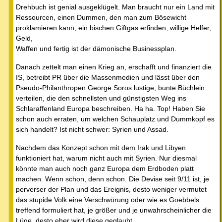
Drehbuch ist genial ausgeklügelt. Man braucht nur ein Land mit
Ressourcen, einen Dummen, den man zum Bösewicht
proklamieren kann, ein bischen Giftgas erfinden, willige Helfer,
Geld,
Waffen und fertig ist der dämonische Businessplan.
Danach zettelt man einen Krieg an, erschafft und finanziert die
IS, betreibt PR über die Massenmedien und lässt über den
Pseudo-Philanthropen George Soros lustige, bunte Büchlein
verteilen, die den schnellsten und günstigsten Weg ins
Schlaraffenland Europa beschreiben. Ha ha. Top! Haben Sie
schon auch erraten, um welchen Schauplatz und Dummkopf es
sich handelt? Ist nicht schwer: Syrien und Assad.
Nachdem das Konzept schon mit dem Irak und Libyen
funktioniert hat, warum nicht auch mit Syrien. Nur diesmal
könnte man auch noch ganz Europa dem Erdboden platt
machen. Wenn schon, denn schon. Die Devise seit 9/11 ist, je
perverser der Plan und das Ereignis, desto weniger vermutet
das stupide Volk eine Verschwörung oder wie es Goebbels
treffend formuliert hat, je größer und je unwahrscheinlicher die
Lüge, desto eher wird diese geglaubt.