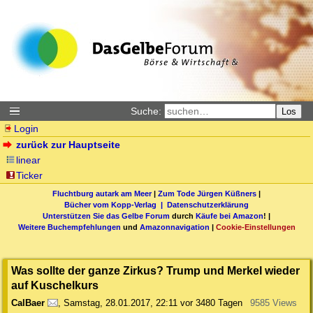
Suche:
Los
Login
zurück zur Hauptseite
linear
Ticker
Fluchtburg autark am Meer
|
Zum Tode Jürgen Küßners
|
Bücher vom Kopp-Verlag |
Datenschutzerklärung
Unterstützen Sie das Gelbe Forum
durch
Käufe bei Amazon
! |
Weitere Buchempfehlungen
und
Amazonnavigation
|
Cookie-Einstellungen
Was sollte der ganze Zirkus? Trump und Merkel wieder
auf Kuschelkurs
CalBaer
,
Samstag, 28.01.2017, 22:11
vor 3480 Tagen
9585 Views