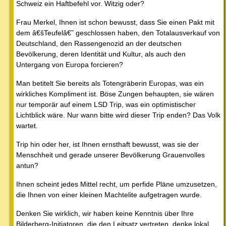
Schweiz ein Haftbefehl vor. Witzig oder?
Frau Merkel, Ihnen ist schon bewusst, dass Sie einen Pakt mit
dem â€šTeufelâ€˜ geschlossen haben, den Totalausverkauf von
Deutschland, den Rassengenozid an der deutschen
Bevölkerung, deren Identität und Kultur, als auch den
Untergang von Europa forcieren?
Man betitelt Sie bereits als Totengräberin Europas, was ein
wirkliches Kompliment ist. Böse Zungen behaupten, sie wären
nur temporär auf einem LSD Trip, was ein optimistischer
Lichtblick wäre. Nur wann bitte wird dieser Trip enden? Das Volk
wartet.
Trip hin oder her, ist Ihnen ernsthaft bewusst, was sie der
Menschheit und gerade unserer Bevölkerung Grauenvolles
antun?
Ihnen scheint jedes Mittel recht, um perfide Pläne umzusetzen,
die Ihnen von einer kleinen Machtelite aufgetragen wurde.
Denken Sie wirklich, wir haben keine Kenntnis über Ihre
Bilderberg-Initiatoren, die den Leitsatz vertreten, denke lokal,