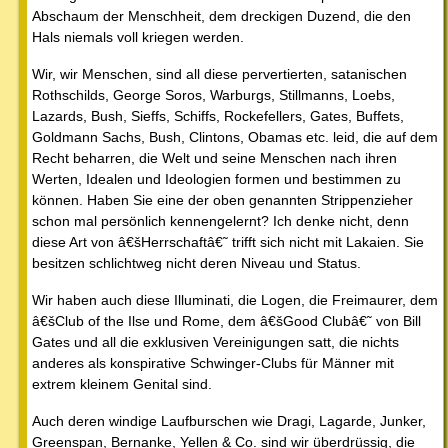
Abschaum der Menschheit, dem dreckigen Duzend, die den
Hals niemals voll kriegen werden.
Wir, wir Menschen, sind all diese pervertierten, satanischen
Rothschilds, George Soros, Warburgs, Stillmanns, Loebs,
Lazards, Bush, Sieffs, Schiffs, Rockefellers, Gates, Buffets,
Goldmann Sachs, Bush, Clintons, Obamas etc. leid, die auf dem
Recht beharren, die Welt und seine Menschen nach ihren
Werten, Idealen und Ideologien formen und bestimmen zu
können. Haben Sie eine der oben genannten Strippenzieher
schon mal persönlich kennengelernt? Ich denke nicht, denn
diese Art von â€šHerrschaftâ€˜ trifft sich nicht mit Lakaien. Sie
besitzen schlichtweg nicht deren Niveau und Status.
Wir haben auch diese Illuminati, die Logen, die Freimaurer, dem
â€šClub of the Ilse und Rome, dem â€šGood Clubâ€˜ von Bill
Gates und all die exklusiven Vereinigungen satt, die nichts
anderes als konspirative Schwinger-Clubs für Männer mit
extrem kleinem Genital sind.
Auch deren windige Laufburschen wie Dragi, Lagarde, Junker,
Greenspan, Bernanke, Yellen & Co. sind wir überdrüssig, die