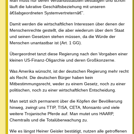
Man muss nur deren Verbandsstatuten bestätigen und schon
läuft die lukrative Geschäftsbeziehung mit unseren
â€šabgeordneten Systemvertreternâ€˜.
Damit werden die wirtschaftlichen Interessen über denen der
Menschenrechte gestellt, die aber wiederum über dem Staat
und seinen Gesetzen stehen müssen, da die Würde der
Menschen unantastbar ist (Art. 1 GG).
Übergeordnet tanzt diese Regierung nach den Vorgaben einer
kleinen US-Finanz-Oligarchie und deren Großkonzerne.
Was Amerika wünscht, ist der deutschen Regierung mehr recht
als Recht. Die deutschen Bürger haben kein
Mitbestimmungsrecht, weder zu einem Gesetz, noch zu einer
politischen, noch zu einer wirtschaftlichen Entscheidung.
Man setzt sich permanent über die Köpfen der Bevölkerung
hinweg, zwingt uns TTIP, TISA, CETA, Monsanto und viele
weitere Trojanische Pferde auf. Man mutet uns HAARP,
Chemtrails und die Totalüberwachung zu.
Wie es längst Heiner Geisler bestätigt, nutzen alle getroffenen