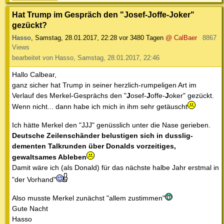
Hat Trump im Gespräch den "Josef-Joffe-Joker"
gezückt?
Hasso
,
Samstag, 28.01.2017, 22:28
vor 3480 Tagen
@ CalBaer
8867
Views
bearbeitet von Hasso, Samstag, 28.01.2017, 22:46
Hallo Calbear,
ganz sicher hat Trump in seiner herzlich-rumpeligen Art im
Verlauf des Merkel-Gesprächs den "
J
osef-
J
offe-
J
oker" gezückt.
Wenn nicht... dann habe ich mich in ihm sehr getäuscht
Ich hätte Merkel den "JJJ" genüsslich unter die Nase gerieben.
Deutsche Zeilenschänder belustigen sich in dusslig-
dementen Talkrunden über Donalds vorzeitiges,
gewaltsames Ableben
Damit wäre ich (als Donald) für das nächste halbe Jahr erstmal in
"der Vorhand"
Also musste Merkel zunächst "allem zustimmen"
Gute Nacht
Hasso