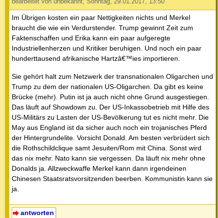
bearbeitet von unbekannt, Sonntag, 29.01.2017, 13:50
Im Übrigen kosten ein paar Nettigkeiten nichts und Merkel
braucht die wie ein Verdurstender. Trump gewinnt Zeit zum
Faktenschaffen und Erika kann ein paar aufgeregte
Industriellenherzen und Kritiker beruhigen. Und noch ein paar
hunderttausend afrikanische Hartzâ€™ies importieren.
Sie gehört halt zum Netzwerk der transnationalen Oligarchen und
Trump zu dem der nationalen US-Oligarchen. Da gibt es keine
Brücke (mehr). Putin ist ja auch nicht ohne Grund ausgestiegen.
Das läuft auf Showdown zu. Der US-Inkassobetrieb mit Hilfe des
US-Militärs zu Lasten der US-Bevölkerung tut es nicht mehr. Die
May aus England ist da sicher auch noch ein trojanisches Pferd
der Hintergrundelite. Vorsicht Donald. Am besten verbrüdert sich
die Rothschildclique samt Jesuiten/Rom mit China. Sonst wird
das nix mehr. Nato kann sie vergessen. Da läuft nix mehr ohne
Donalds ja. Allzweckwaffe Merkel kann dann irgendeinen
Chinesen Staatsratsvorsitzenden beerben. Kommunistin kann sie
ja.
antworten