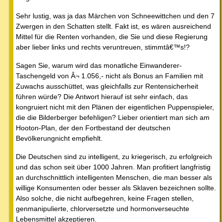
Sehr lustig, was ja das Märchen von Schneewittchen und den 7
Zwergen in den Schatten stellt. Fakt ist, es wären ausreichend
Mittel für die Renten vorhanden, die Sie und diese Regierung
aber lieber links und rechts veruntreuen, stimmtâ€™s!?
Sagen Sie, warum wird das monatliche Einwanderer-
Taschengeld von Â¬ 1.056,- nicht als Bonus an Familien mit
Zuwachs ausschüttet, was gleichfalls zur Rentensicherheit
führen würde? Die Antwort hierauf ist sehr einfach, das
kongruiert nicht mit den Plänen der eigentlichen Puppenspieler,
die die Bilderberger befehligen? Lieber orientiert man sich am
Hooton-Plan, der den Fortbestand der deutschen
Bevölkerungnicht empfiehlt.
Die Deutschen sind zu intelligent, zu kriegerisch, zu erfolgreich
und das schon seit über 1000 Jahren. Man profitiert langfristig
an durchschnittlich intelligenten Menschen, die man besser als
willige Konsumenten oder besser als Sklaven bezeichnen sollte.
Also solche, die nicht aufbegehren, keine Fragen stellen,
genmanipulierte, chlorversetzte und hormonverseuchte
Lebensmittel akzeptieren.