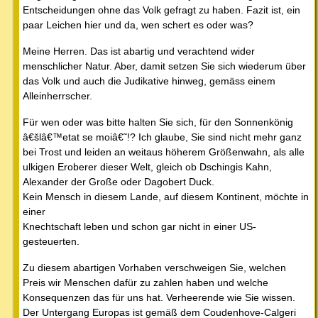
Entscheidungen ohne das Volk gefragt zu haben. Fazit ist, ein
paar Leichen hier und da, wen schert es oder was?
Meine Herren. Das ist abartig und verachtend wider
menschlicher Natur. Aber, damit setzen Sie sich wiederum über
das Volk und auch die Judikative hinweg, gemäss einem
Alleinherrscher.
Für wen oder was bitte halten Sie sich, für den Sonnenkönig
â€šlâ€™etat se moiâ€˜!? Ich glaube, Sie sind nicht mehr ganz
bei Trost und leiden an weitaus höherem Größenwahn, als alle
ulkigen Eroberer dieser Welt, gleich ob Dschingis Kahn,
Alexander der Große oder Dagobert Duck.
Kein Mensch in diesem Lande, auf diesem Kontinent, möchte in
einer
Knechtschaft leben und schon gar nicht in einer US-
gesteuerten.
Zu diesem abartigen Vorhaben verschweigen Sie, welchen
Preis wir Menschen dafür zu zahlen haben und welche
Konsequenzen das für uns hat. Verheerende wie Sie wissen.
Der Untergang Europas ist gemäß dem Coudenhove-Calgeri