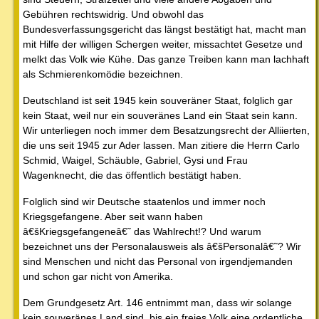
Gebühren rechtswidrig. Und obwohl das
Bundesverfassungsgericht das längst bestätigt hat, macht man
mit Hilfe der willigen Schergen weiter, missachtet Gesetze und
melkt das Volk wie Kühe. Das ganze Treiben kann man lachhaft
als Schmierenkomödie bezeichnen.
Deutschland ist seit 1945 kein souveräner Staat, folglich gar
kein Staat, weil nur ein souveränes Land ein Staat sein kann.
Wir unterliegen noch immer dem Besatzungsrecht der Alliierten,
die uns seit 1945 zur Ader lassen. Man zitiere die Herrn Carlo
Schmid, Waigel, Schäuble, Gabriel, Gysi und Frau
Wagenknecht, die das öffentlich bestätigt haben.
Folglich sind wir Deutsche staatenlos und immer noch
Kriegsgefangene. Aber seit wann haben
â€šKriegsgefangeneâ€˜ das Wahlrecht!? Und warum
bezeichnet uns der Personalausweis als â€šPersonalâ€˜? Wir
sind Menschen und nicht das Personal von irgendjemanden
und schon gar nicht von Amerika.
Dem Grundgesetz Art. 146 entnimmt man, dass wir solange
kein souveränes Land sind, bis ein freies Volk eine ordentliche