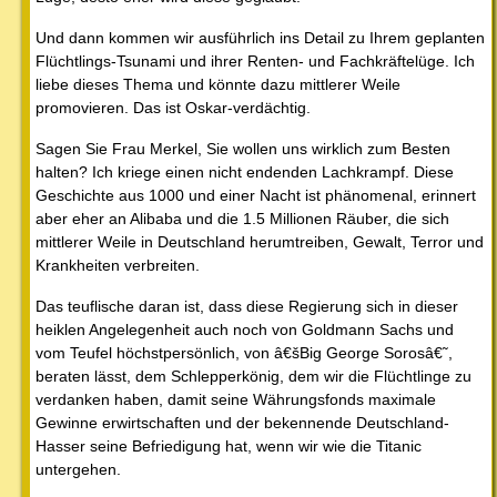
Und dann kommen wir ausführlich ins Detail zu Ihrem geplanten
Flüchtlings-Tsunami und ihrer Renten- und Fachkräftelüge. Ich
liebe dieses Thema und könnte dazu mittlerer Weile
promovieren. Das ist Oskar-verdächtig.
Sagen Sie Frau Merkel, Sie wollen uns wirklich zum Besten
halten? Ich kriege einen nicht endenden Lachkrampf. Diese
Geschichte aus 1000 und einer Nacht ist phänomenal, erinnert
aber eher an Alibaba und die 1.5 Millionen Räuber, die sich
mittlerer Weile in Deutschland herumtreiben, Gewalt, Terror und
Krankheiten verbreiten.
Das teuflische daran ist, dass diese Regierung sich in dieser
heiklen Angelegenheit auch noch von Goldmann Sachs und
vom Teufel höchstpersönlich, von â€šBig George Sorosâ€˜,
beraten lässt, dem Schlepperkönig, dem wir die Flüchtlinge zu
verdanken haben, damit seine Währungsfonds maximale
Gewinne erwirtschaften und der bekennende Deutschland-
Hasser seine Befriedigung hat, wenn wir wie die Titanic
untergehen.