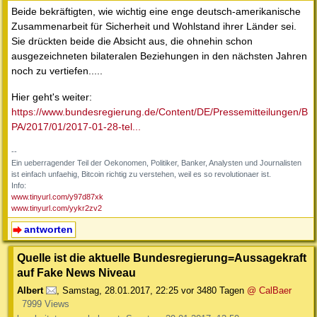
Beide bekräftigten, wie wichtig eine enge deutsch-amerikanische
Zusammenarbeit für Sicherheit und Wohlstand ihrer Länder sei.
Sie drückten beide die Absicht aus, die ohnehin schon
ausgezeichneten bilateralen Beziehungen in den nächsten Jahren
noch zu vertiefen.....
Hier geht's weiter:
https://www.bundesregierung.de/Content/DE/Pressemitteilungen/B
PA/2017/01/2017-01-28-tel...
--
Ein ueberragender Teil der Oekonomen, Politiker, Banker, Analysten und Journalisten
ist einfach unfaehig, Bitcoin richtig zu verstehen, weil es so revolutionaer ist.
Info:
www.tinyurl.com/y97d87xk
www.tinyurl.com/yykr2zv2
antworten
Quelle ist die aktuelle Bundesregierung=Aussagekraft
auf Fake News Niveau
Albert
,
Samstag, 28.01.2017, 22:25
vor 3480 Tagen
@ CalBaer
7999 Views