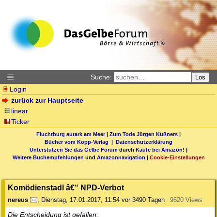
Suche:
Los
Login
zurück zur Hauptseite
linear
Ticker
Fluchtburg autark am Meer
|
Zum Tode Jürgen Küßners
|
Bücher vom Kopp-Verlag |
Datenschutzerklärung
Unterstützen Sie das Gelbe Forum
durch
Käufe bei Amazon
! |
Weitere Buchempfehlungen
und
Amazonnavigation
|
Cookie-Einstellungen
Komödienstadl â€“ NPD-Verbot
nereus
,
Dienstag, 17.01.2017, 11:54
vor 3490 Tagen
9620 Views
Die Entscheidung ist gefallen: