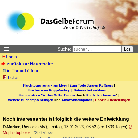
Suche:
Los
Login
zurück zur Hauptseite
in Thread öffnen
Ticker
Fluchtburg autark am Meer
|
Zum Tode Jürgen Küßners
|
Bücher vom Kopp-Verlag |
Datenschutzerklärung
Unterstützen Sie das Gelbe Forum
durch
Käufe bei Amazon
! |
Weitere Buchempfehlungen
und
Amazonnavigation
|
Cookie-Einstellungen
Noch interessanter ist folglich die weitere Entwicklung
D-Marker
,
Rostock (MV)
,
Freitag, 13.01.2023, 06:52
(vor 1303 Tagen)
@
Mephistopheles
7286 Views