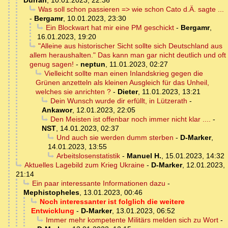
Durran
,
10.01.2023, 22:36
Was soll schon passieren => wie schon Cato d.Ä. sagte ...
-
Bergamr
,
10.01.2023, 23:30
Ein Blockwart hat mir eine PM geschickt
-
Bergamr
,
16.01.2023, 19:20
"Alleine aus historischer Sicht sollte sich Deutschland aus
allem heraushalten." Das kann man gar nicht deutlich und oft
genug sagen!
-
neptun
,
11.01.2023, 02:27
Vielleicht sollte man einen Inlandskrieg gegen die
Grünen anzetteln als kleinen Ausgleich für das Unheil,
welches sie anrichten ?
-
Dieter
,
11.01.2023, 13:21
Dein Wunsch wurde dir erfüllt, in Lützerath
-
Ankawor
,
12.01.2023, 22:05
Den Meisten ist offenbar noch immer nicht klar ....
-
NST
,
14.01.2023, 02:37
Und auch sie werden dumm sterben
-
D-Marker
,
14.01.2023, 13:55
Arbeitslosenstatistik
-
Manuel H.
,
15.01.2023, 14:32
Aktuelles Lagebild zum Krieg Ukraine
-
D-Marker
,
12.01.2023,
21:14
Ein paar interessante Informationen dazu
-
Mephistopheles
,
13.01.2023, 00:46
Noch interessanter ist folglich die weitere
Entwicklung
-
D-Marker
,
13.01.2023, 06:52
Immer mehr kompetente Militärs melden sich zu Wort
-