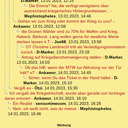
D-Marker
,
13.01.2023, 12:15
Die Emma? Na, die verfügt wenigstens über
ausreichend kriegerisches Hintergrundwissen...
-
Mephistopheles
,
13.01.2023, 14:46
Gehen wir zum Krieg oder kommt der Krieg zu uns?
-
Ankawor
,
13.01.2023, 12:58
die Grünen Wähler sind zu 70% für Waffen und Krieg,
Habeck, Bärbock ,Lang wollen gerne für westliche Werte
sterben lassen k.T.
-
Joe68
,
13.01.2023, 13:58
OT Christine Lambrecht tritt als Verteidigungsministerin
zurück
-
D-Marker
,
13.01.2023, 23:18
Antrag auf Kriegsdienstverweigerung stellen
-
D-Marker
,
13.01.2023, 14:03
Ob das hilft, wenn der MTW zur Abholung vor der Tür
hält? oT
-
Ankawor
,
14.01.2023, 14:45
Sicher, wenn Du das Ticket in der Hand hältst
-
D-
Marker
,
14.01.2023, 15:10
Vergiß es
-
Ötzi
,
14.01.2023, 15:30
Ich vergaß die Kriegwirtschaft, wurde aber gerade von Ischinger
daran erinnert
-
Ankawor
,
14.01.2023, 16:10
Ein Realist
-
sensortimecom
,
14.01.2023, 16:26
Nein, ich weiß nicht, was du meinst
-
Mephistopheles
,
14.01.2023, 16:46
Werbung