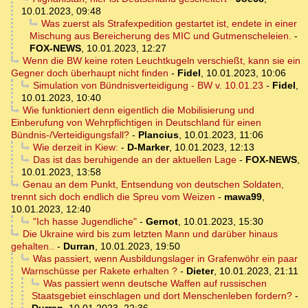
10.01.2023, 09:48
Was zuerst als Strafexpedition gestartet ist, endete in einer
Mischung aus Bereicherung des MIC und Gutmenscheleien.
-
FOX-NEWS
,
10.01.2023, 12:27
Wenn die BW keine roten Leuchtkugeln verschießt, kann sie ein
Gegner doch überhaupt nicht finden
-
Fidel
,
10.01.2023, 10:06
Simulation von Bündnisverteidigung - BW v. 10.01.23
-
Fidel
,
10.01.2023, 10:40
Wie funktioniert denn eigentlich die Mobilisierung und
Einberufung von Wehrpflichtigen in Deutschland für einen
Bündnis-/Verteidigungsfall?
-
Plancius
,
10.01.2023, 11:06
Wie derzeit in Kiew:
-
D-Marker
,
10.01.2023, 12:13
Das ist das beruhigende an der aktuellen Lage
-
FOX-NEWS
,
10.01.2023, 13:58
Genau an dem Punkt, Entsendung von deutschen Soldaten,
trennt sich doch endlich die Spreu vom Weizen
-
mawa99
,
10.01.2023, 12:40
"Ich hasse Jugendliche"
-
Gernot
,
10.01.2023, 15:30
Die Ukraine wird bis zum letzten Mann und darüber hinaus
gehalten..
-
Durran
,
10.01.2023, 19:50
Was passiert, wenn Ausbildungslager in Grafenwöhr ein paar
Warnschüsse per Rakete erhalten ?
-
Dieter
,
10.01.2023, 21:11
Was passiert wenn deutsche Waffen auf russischen
Staatsgebiet einschlagen und dort Menschenleben fordern?
-