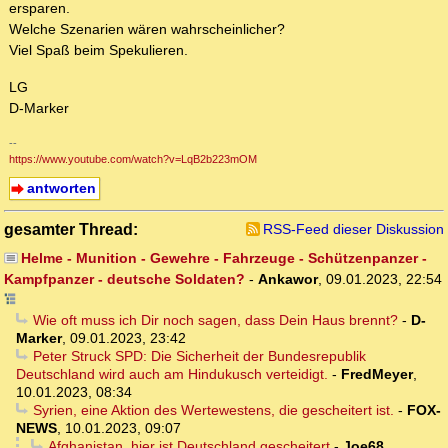
ersparen.
Welche Szenarien wären wahrscheinlicher?
Viel Spaß beim Spekulieren.
LG
D-Marker
--
https://www.youtube.com/watch?v=LqB2b223mOM
antworten
gesamter Thread:
RSS-Feed dieser Diskussion
Helme - Munition - Gewehre - Fahrzeuge - Schützenpanzer -
Kampfpanzer - deutsche Soldaten?
-
Ankawor
,
09.01.2023, 22:54
Wie oft muss ich Dir noch sagen, dass Dein Haus brennt?
-
D-
Marker
,
09.01.2023, 23:42
Peter Struck SPD: Die Sicherheit der Bundesrepublik
Deutschland wird auch am Hindukusch verteidigt.
-
FredMeyer
,
10.01.2023, 08:34
Syrien, eine Aktion des Wertewestens, die gescheitert ist.
-
FOX-
NEWS
,
10.01.2023, 09:07
Afghanistan, hier ist Deutschland gescheitert
-
Joe68
,