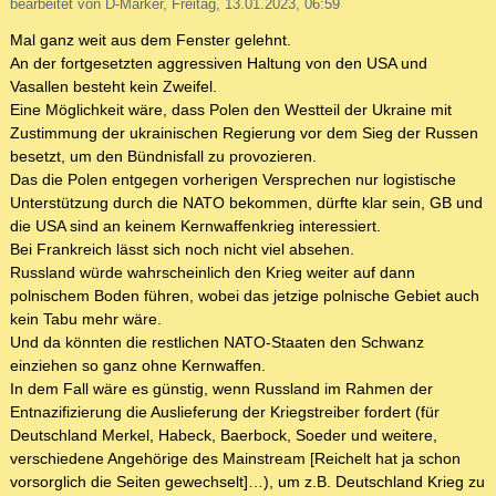
bearbeitet von D-Marker, Freitag, 13.01.2023, 06:59
Mal ganz weit aus dem Fenster gelehnt.
An der fortgesetzten aggressiven Haltung von den USA und
Vasallen besteht kein Zweifel.
Eine Möglichkeit wäre, dass Polen den Westteil der Ukraine mit
Zustimmung der ukrainischen Regierung vor dem Sieg der Russen
besetzt, um den Bündnisfall zu provozieren.
Das die Polen entgegen vorherigen Versprechen nur logistische
Unterstützung durch die NATO bekommen, dürfte klar sein, GB und
die USA sind an keinem Kernwaffenkrieg interessiert.
Bei Frankreich lässt sich noch nicht viel absehen.
Russland würde wahrscheinlich den Krieg weiter auf dann
polnischem Boden führen, wobei das jetzige polnische Gebiet auch
kein Tabu mehr wäre.
Und da könnten die restlichen NATO-Staaten den Schwanz
einziehen so ganz ohne Kernwaffen.
In dem Fall wäre es günstig, wenn Russland im Rahmen der
Entnazifizierung die Auslieferung der Kriegstreiber fordert (für
Deutschland Merkel, Habeck, Baerbock, Soeder und weitere,
verschiedene Angehörige des Mainstream [Reichelt hat ja schon
vorsorglich die Seiten gewechselt]…), um z.B. Deutschland Krieg zu